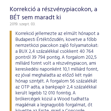
Korrekció a részvénypiacokon, a
BÉT sem maradt ki
2019. szept. 03.
Korrekció jellemezte az elmúlt hónapot a
Budapesti Értéktőzsdén, követve a főbb
nemzetközi piacokon zajló folyamatokat:
a BUX 2,4 százalékkal csökkent 40 764
pontról 39 794 pontig. A forgalom 202,5
milliárd forint volt a részvénypiacon, ami
kereskedési naponként 10,1 milliárd forint,
ez jóval meghaladta az előző két nyári
hónap szintjét. A forgalom 56 százalékát
az OTP adta, a bankpapír 2,4 százalékkal
került lejjebb 12 010 forintig. A
brókercégek közül a Wood tudhatta
magáénak a legnagyobb forgalmat, őt