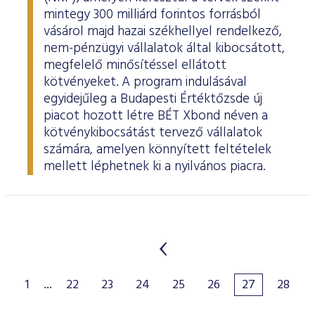
mintegy 300 milliárd forintos forrásból
vásárol majd hazai székhellyel rendelkező,
nem-pénzügyi vállalatok által kibocsátott,
megfelelő minősítéssel ellátott
kötvényeket. A program indulásával
egyidejűleg a Budapesti Értéktőzsde új
piacot hozott létre BÉT Xbond néven a
kötvénykibocsátást tervező vállalatok
számára, amelyen könnyített feltételek
mellett léphetnek ki a nyilvános piacra.
1
...
22
23
24
25
26
27
28