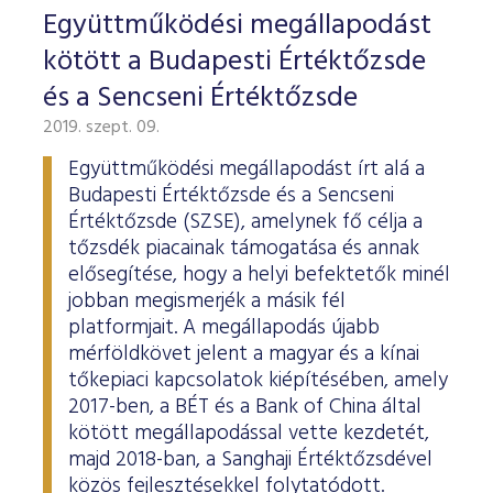
ESG Útmutató
Együttműködési megállapodást
kötött a Budapesti Értéktőzsde
és a Sencseni Értéktőzsde
2019. szept. 09.
Együttműködési megállapodást írt alá a
Budapesti Értéktőzsde és a Sencseni
Értéktőzsde (SZSE), amelynek fő célja a
tőzsdék piacainak támogatása és annak
elősegítése, hogy a helyi befektetők minél
jobban megismerjék a másik fél
platformjait. A megállapodás újabb
mérföldkövet jelent a magyar és a kínai
tőkepiaci kapcsolatok kiépítésében, amely
2017-ben, a BÉT és a Bank of China által
kötött megállapodással vette kezdetét,
majd 2018-ban, a Sanghaji Értéktőzsdével
közös fejlesztésekkel folytatódott.