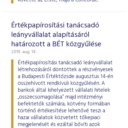
követte az Erste, majd a Concorde.
Értékpapírosítási tanácsadó
leányvállalat alapításáról
határozott a BÉT közgyűlése
2019. aug. 14.
Értékpapírosítási tanácsadó leányvállalat
létrehozásáról döntöttek a részvényesek
a Budapesti Értéktőzsde augusztus 14-én
összehívott rendkívüli közgyűlésén. A
bankok által kihelyezett vállalati hitelek
„összecsomagolása” majd intézményi
befektetők számára, kötvény formában
történő értékesítése lehetővé teszi a
hazai vállalatok közvetett tőkepiaci
megjelenését és ezáltal bővíti azok