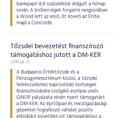
bankpapír 8,8 százalékkal drágult a hónap
során. A brókercégek forgalmi rangsorában
a Wood lett az első, őt követi az Erste,
majd a Concorde.
Tőzsdei bevezetést finanszírozó
támogatáshoz jutott a DM-KER
2019. júl. 31.
A Budapesti Értéktőzsde és a
Pénzügyminisztérium közös, a tőzsdei
felkészüléshez kapcsolódó költségek
finanszírozására szolgáló európai uniós
GINOP pályázata révén nyert támogatást
a DM-KER. Az építőipari és mezőgazdasági
gépekkel foglalkozó vállalat pozitív
elbírálást követően jut támogatáshoz a