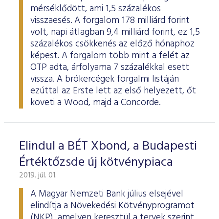
mérséklődött, ami 1,5 százalékos
visszaesés. A forgalom 178 milliárd forint
volt, napi átlagban 9,4 milliárd forint, ez 1,5
százalékos csökkenés az előző hónaphoz
képest. A forgalom több mint a felét az
OTP adta, árfolyama 7 százalékkal esett
vissza. A brókercégek forgalmi listáján
ezúttal az Erste lett az első helyezett, őt
követi a Wood, majd a Concorde.
Elindul a BÉT Xbond, a Budapesti
Értéktőzsde új kötvénypiaca
2019. júl. 01.
A Magyar Nemzeti Bank július elsejével
elindítja a Növekedési Kötvényprogramot
(NKP), amelyen keresztül a tervek szerint