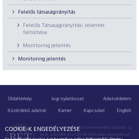
Felelős társaságirányítás
Felelős Társaságirányítási Jelentés
feltöltése
Monitoring jelentés
Monitoring jelentés
Oldaltérkép
Jogi nyilatkozat
Adatvédelem
Közérdekű adatok
Karrier
Kapcsolat
English
A portálon megjelenített kereskedési adatok - a
COOKIE-K ENGEDÉLYEZÉSE
BUX, a BUMIX és a CETOP NTR index kivételével -