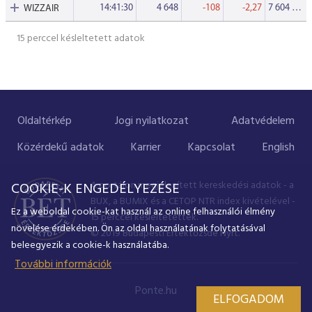
14:41:30
4 648
-108
-2,27
7 604 164
WIZZAIR
15 perccel késleltetett adatok
Oldaltérkép
Jogi nyilatkozat
Adatvédelem
Közérdekű adatok
Karrier
Kapcsolat
English
A portálon megjelenített kereskedési adatok - a
COOKIE-K ENGEDÉLYEZÉSE
BUX, a BUMIX és a CETOP NTR index kivételével -
Ez a weboldal cookie-kat használ az online felhasználói élmény
15 perccel késleltetettek.
növelése érdekében. Ön az oldal használatának folytatásával
© 2019 Budapesti Értéktőzsde Nyrt.
beleegyezik a cookie-k használatába.
További információk
Ponte.hu
ELFOGADOM