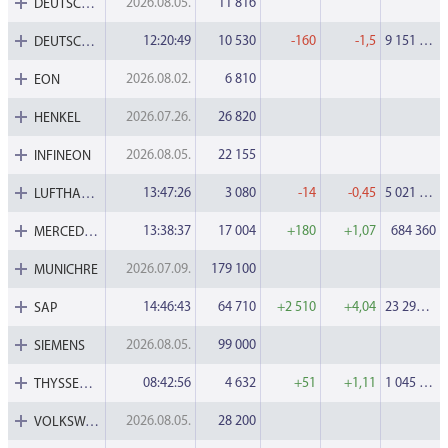
ESG Útmutató
2026.08.05.
11 816
DEUTSCHEBANK
12:20:49
10 530
-160
-1,5
9 151 550
DEUTSCHETEL
2026.08.02.
6 810
EON
2026.07.26.
26 820
HENKEL
2026.08.05.
22 155
INFINEON
13:47:26
3 080
-14
-0,45
5 021 848
LUFTHANSA
13:38:37
17 004
+180
+1,07
684 360
MERCEDESBENZ
2026.07.09.
179 100
MUNICHRE
14:46:43
64 710
+2 510
+4,04
23 297 890
SAP
2026.08.05.
99 000
SIEMENS
08:42:56
4 632
+51
+1,11
1 045 820
THYSSENKRUPP
2026.08.05.
28 200
VOLKSWAGEN