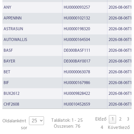
ESG Útmutató
ANY
HU0000093257
2026-08-06T15
APPENINN
HU0000102132
2026-08-06T15
ASTRASUN
HU0000198320
2026-08-06T14
AUTOWALLIS
HU0000164504
2026-08-06T14
BASF
DE000BASF111
2026-08-06T14
BAYER
DE000BAY0017
2026-08-06T12
BET
HU0000063078
2026-08-06T11
BIF
HU0000167986
2026-08-06T13
BUX2612
HU0009828422
2026-08-06T15
CHF2608
HU0010452659
2026-08-06T14
CHOME
HU0000173703
2026-08-06T11
Előző
1
2
3
Találatok: 1 - 25
Oldalanként
Összesen: 76
CIGPANNONIA
HU0000180112
2026-08-06T11
4
Következő
sor