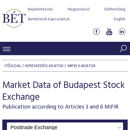
Bejelentkezés
Regisztráció
Elérhetőség
Befektetői kapcsolatok
English
KERESKEDÉSI ADATOK
FŐOLDAL
KERESKEDÉSI ADATOK
MIFID II ADATOK
INDEXEK
BEFEKTETŐK
Market Data of Budapest Stock
Részvényindexek
Piaci forgalom
Termékcsoportok
KIBOCSÁTÓK
Exchange
Kötvényindexek
Kedvenc instrumentumok
Szabályozás
Indexek
Részvény és vállalati kötvény tőzsdei bevezetését támoga
TŐZSDETAGOK
Publication according to Articles 3 and 6 MiFIR
Jelzáloglevél indexek
program
Azonnali Piac
Alkalmazott díjstruktúra
BÉT szabályzatok
Részvény szekció
Tőzsdetagok, üzletkötők
VENDOROK
Vállalati kötvény indexek
Származékos piac
BÉT Xtend - Részvénypiac egyszerűen
Részvények
Elszámolás
Befektetővédelem
Hitelpapír szekció
Útmutató a taggá váláshoz