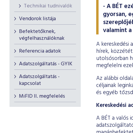
- A BÉT ez
Technikai tudnivalók
gyorsan, e
Vendorok listája
szereplőjé
valamint 
Befektetőknek,
végfelhasználóknak
A kereskedési 
Referencia adatok
hírek, közzétét
utolsósorban ho
Adatszolgáltatás - GYIK
megfelelni eze
Adatszolgáltatás -
Az alábbi olda
kapcsolat
céljainak legi
és egyéb tőzsd
MiFID II. megfelelés
Kereskedési a
A BÉT a valós i
adatszolgáltató
magánbefektető