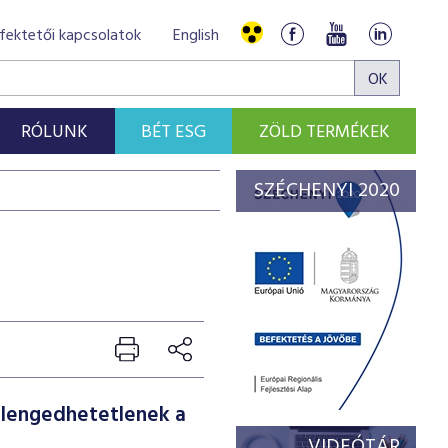
fektetői kapcsolatok
English
RÓLUNK
BÉT ESG
ZÖLD TERMÉKEK
SZÉCHENYI 2020
elengedhetetlenek a
VIDEÓTÁR