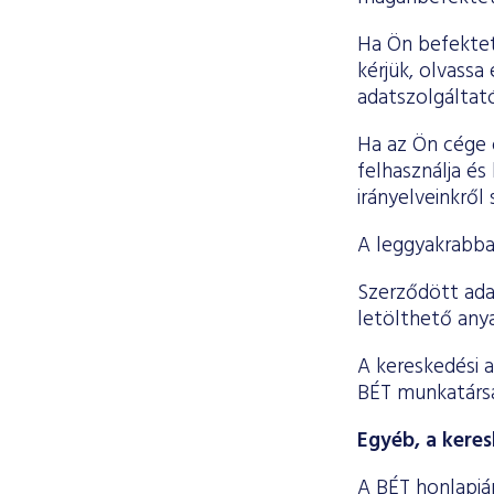
Ha Ön befektet
kérjük, olvassa
adatszolgáltató
Ha az Ön cége o
felhasználja és
irányelveinkről
A leggyakrabba
Szerződött ada
letölthető anya
A kereskedési a
BÉT munkatársa
Egyéb, a kere
A BÉT honlapjár