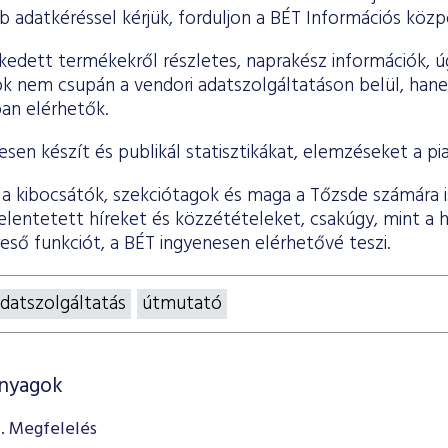
 adatkéréssel kérjük, forduljon a BÉT Információs közp
kedett termékekről részletes, naprakész információk, 
ok nem csupán a vendori adatszolgáltatáson belül, hane
an elérhetők.
sen készít és publikál statisztikákat, elemzéseket a pia
 a kibocsátók, szekciótagok és maga a Tőzsde számára i
elentetett híreket és közzétételeket, csakúgy, mint a 
eső funkciót, a BÉT ingyenesen elérhetővé teszi.
datszolgáltatás
útmutató
anyagok
. Megfelelés