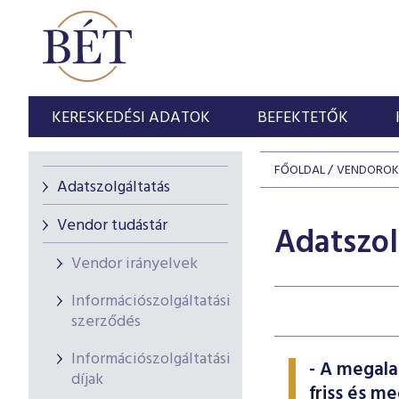
KERESKEDÉSI ADATOK
BEFEKTETŐK
FŐOLDAL
VENDOROK
Adatszolgáltatás
Vendor tudástár
Adatszol
Vendor irányelvek
Információszolgáltatási
szerződés
Információszolgáltatási
- A megal
díjak
friss és m