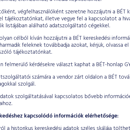
őként, végfelhasználóként szeretne hozzájutni a BÉT k
 el tájékoztatónkat,
illetve vegye fel a kapcsolatot a hiv
k listájában alálható adatszolgáltató cégekkel.
lyan célból kíván hozzájutni a BÉT kereskedési informá
 harmadik feleknek továbbadja azokat, kérjük, olvassa el
 szóló tájékoztatónkat.
n felmerülő kérdésekre választ kaphat a BÉT-honlap GY
tszolgáltatói számára a vendor zárt oldalon a BÉT továb
gokkal szolgál.
datok szolgáltatásával kapcsolatos bővebb információér
ihoz.
skedéshez kapcsolódó információk elérhetősége:
ól a
historikus kereskedési adatok széles skálája tölthe