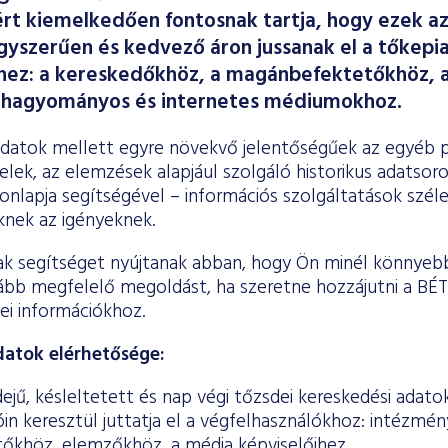
ért kiemelkedően fontosnak tartja, hogy ezek a
gyszerűen és kedvező áron jussanak el a tőkepi
hez: a kereskedőkhöz, a magánbefektetőkhöz, a
a hagyományos és internetes médiumokhoz.
adatok mellett egyre növekvő jelentőségűek az egyéb pi
elek, az elemzések alapjául szolgáló historikus adatsor
nlapja segítségével – információs szolgáltatások széle
knek az igényeknek.
lak segítséget nyújtanak abban, hogy Ön minél könnyeb
nkább megfelelő megoldást, ha szeretne hozzájutni a BÉT
ei információkhoz.
datok elérhetősége:
dejű, késleltetett és nap végi tőzsdei kereskedési adato
in keresztül juttatja el a végfelhasználókhoz: intézmén
khöz, elemzőkhöz, a média képviselőihez.