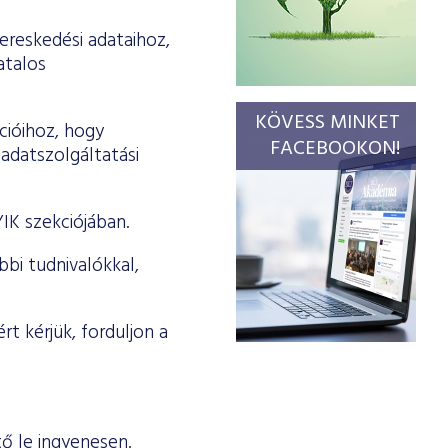
ereskedési adataihoz,
atalos
KÖVESS MINKET
cióihoz, hogy
FACEBOOKON!
 adatszolgáltatási
IK szekciójában.
bi tudnivalókkal,
t kérjük, forduljon a
tő le ingyenesen.