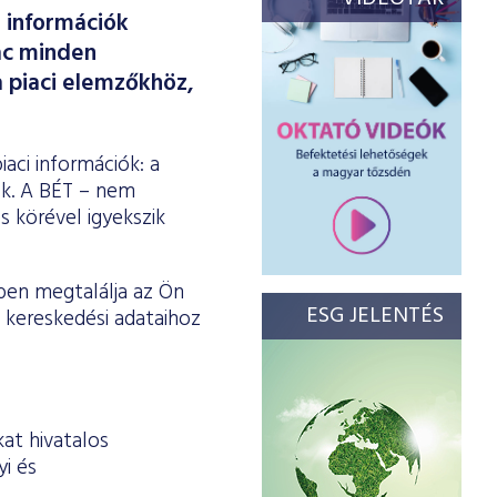
z információk
ac minden
 piaci elemzőkhöz,
aci információk: a
ok. A BÉT – nem
s körével igyekszik
ben megtalálja az Ön
ESG JELENTÉS
 kereskedési adataihoz
kat hivatalos
yi és