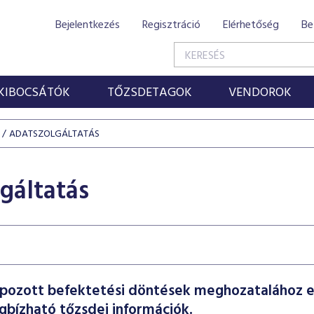
Bejelentkezés
Regisztráció
Elérhetőség
Be
KIBOCSÁTÓK
TŐZSDETAGOK
VENDOROK
ADATSZOLGÁLTATÁS
gáltatás
apozott befektetési döntések meghozatalához 
egbízható tőzsdei információk.