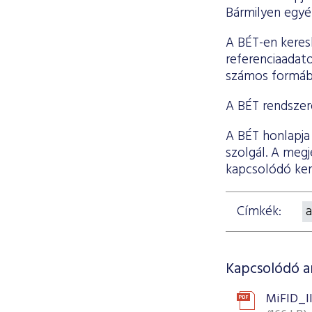
Bármilyen egyéb
A BÉT-en keres
referenciaadat
számos formáb
A BÉT rendszere
A BÉT honlapja
szolgál. A megj
kapcsolódó ker
Címkék:
a
Kapcsolódó 
MiFID_II