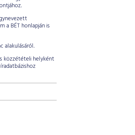
ontjához.
úgynevezett
m a BÉT honlapján is
c alakulásáról.
s közzétételi helyként
híradatbázishoz