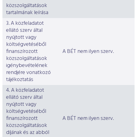
közszolgáltatások
tartalmának leírása
3. A közfeladatot
ellátó szerv által
nyújtott vagy
költségvetéséből
finanszírozott
A BÉT nem ilyen szerv.
közszolgáltatások
igénybevételének
rendjére vonatkozó
tájékoztatás
4. A közfeladatot
ellátó szerv által
nyújtott vagy
költségvetéséből
finanszírozott
A BÉT nem ilyen szerv.
közszolgáltatások
díjának és az abból