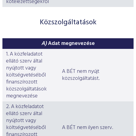
kötelezettségekről
Közszolgáltatások
A)
Adat megnevezése
1. A közfeladatot
ellátó szerv által
nyújtott vagy
A BÉT nem nyújt
költségvetéséből
közszolgáltatást.
finanszírozott
közszolgáltatások
megnevezése
2. A közfeladatot
ellátó szerv által
nyújtott vagy
költségvetéséből
A BÉT nem ilyen szerv.
finanszírozott