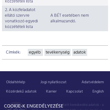
közzétételi lista
2. A közfeladatot
ellátó szervre
A BÉT esetében nem
vonatkozó egyedi
alkalmazandó.
közzétételi lista
Címkék:
egyéb
tevékenység
adatok
Oldaltérkép
Jogi nyilatkozat
Adatvédelem
Közérdekű adatok
Karrier
Kapcsolat
English
A portálon megjelenített kereskedési adatok - a
COOKIE-K ENGEDÉLYEZÉSE