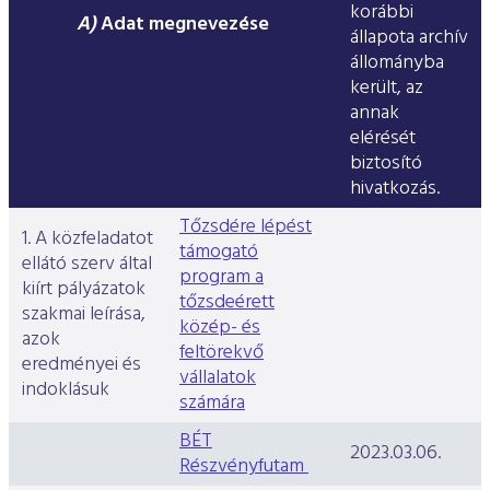
korábbi
A)
Adat megnevezése
állapota archív
állományba
került, az
annak
elérését
biztosító
hivatkozás.
Tőzsdére lépést
1. A közfeladatot
támogató
ellátó szerv által
program a
kiírt pályázatok
tőzsdeérett
szakmai leírása,
közép- és
azok
feltörekvő
eredményei és
vállalatok
indoklásuk
számára
BÉT
2023.03.06.
Részvényfutam