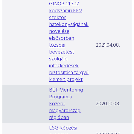
GINOP-1.1.7-17
kódszámú KKV
szektor
hatékonyságának
növelése
elsősorban
tőzsdei
2021.04.08.
bevezetést
szolgáló
intézkedések
biztosítása tárgyú
kiemelt projekt
BÉT Mentoring
Program a
Közép-
2020.10.08.
magyarországi
régióban
ESG-képzési