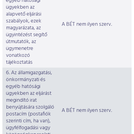
egyéb hatósági
ügyekben az
alapvető eljárási
szabályok, ezek
A BÉT nem ilyen szerv.
magyarázata, az
ügyintézést segítő
útmutatók, az
ügymenetre
vonatkozó
tájékoztatás
6. Az államigazgatási,
önkormányzati és
egyéb hatósági
ügyekben az eljárást
megindító irat
benyújtására szolgáló
A BÉT nem ilyen szerv.
postacím (postafiók
szerinti cím, ha van),
ügyfélfogadási vagy