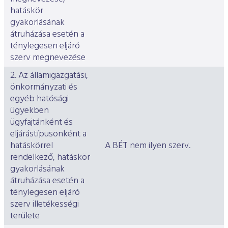
ESG Útmutató
hatáskör
gyakorlásának
átruházása esetén a
ténylegesen eljáró
szerv megnevezése
2. Az államigazgatási,
önkormányzati és
egyéb hatósági
ügyekben
ügyfajtánként és
eljárástípusonként a
hatáskörrel
A BÉT nem ilyen szerv.
rendelkező, hatáskör
gyakorlásának
átruházása esetén a
ténylegesen eljáró
szerv illetékességi
területe