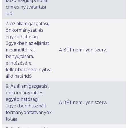
közönségkapcsolati
cím és nyitvatartási
idő
7. Az államigazgatási,
önkormányzati és
egyéb hatósági
ügyekben az eljárást
megindító irat
A BÉT nem ilyen szerv.
benyújtására,
elintézésére,
fellebbezésére nyitva
álló határidő
8. Az államigazgatási,
önkormányzati és
egyéb hatósági
A BÉT nem ilyen szerv.
ügyekben használt
formanyomtatványok
listája