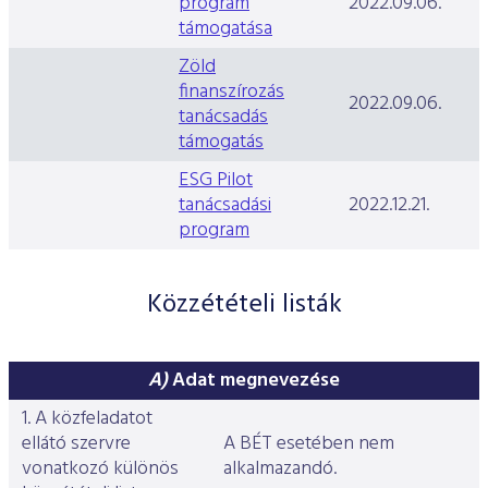
program
2022.09.06.
támogatása
Zöld
finanszírozás
2022.09.06.
tanácsadás
támogatás
ESG Pilot
tanácsadási
2022.12.21.
program
Közzétételi listák
A)
Adat megnevezése
1. A közfeladatot
ellátó szervre
A BÉT esetében nem
vonatkozó különös
alkalmazandó.