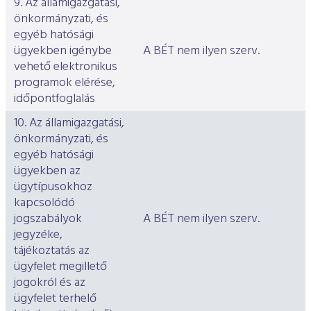
9. Az államigazgatási,
önkormányzati, és
egyéb hatósági
ügyekben igénybe
A BÉT nem ilyen szerv.
vehető elektronikus
programok elérése,
időpontfoglalás
10. Az államigazgatási,
önkormányzati, és
egyéb hatósági
ügyekben az
ügytípusokhoz
kapcsolódó
jogszabályok
A BÉT nem ilyen szerv.
jegyzéke,
tájékoztatás az
ügyfelet megillető
jogokról és az
ügyfelet terhelő