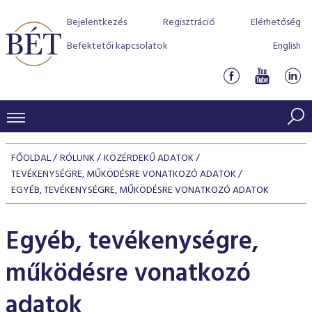
Bejelentkezés
Regisztráció
Elérhetőség
Befektetői kapcsolatok
English
KERESKEDÉSI ADATOK
FŐOLDAL
RÓLUNK
KÖZÉRDEKŰ ADATOK
INDEXEK
TEVÉKENYSÉGRE, MŰKÖDÉSRE VONATKOZÓ ADATOK
BEFEKTETŐK
EGYÉB, TEVÉKENYSÉGRE, MŰKÖDÉSRE VONATKOZÓ ADATOK
Részvényindexek
Piaci forgalom
Termékcsoportok
KIBOCSÁTÓK
Kötvényindexek
Egyéb, tevékenységre,
Kedvenc instrumentumok
Szabályozás
Indexek
Részvény és vállalati kötvény tőzsdei bevezetését támoga
TŐZSDETAGOK
Jelzáloglevél indexek
program
Azonnali Piac
működésre vonatkozó
Alkalmazott díjstruktúra
BÉT szabályzatok
Részvény szekció
Tőzsdetagok, üzletkötők
VENDOROK
Vállalati kötvény indexek
Származékos piac
BÉT Xtend - Részvénypiac egyszerűen
Részvények
Elszámolás
Befektetővédelem
Hitelpapír szekció
adatok
Útmutató a taggá váláshoz