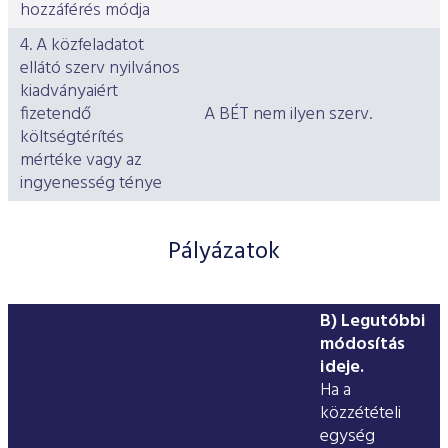
hozzáférés módja
4. A közfeladatot
ellátó szerv nyilvános
kiadványaiért
fizetendő
A BÉT nem ilyen szerv.
költségtérítés
mértéke vagy az
ingyenesség ténye
Pályázatok
B) Legutóbbi
módosítás
ideje.
Ha a
közzétételi
egység