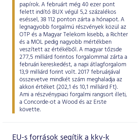
papírok. A februárt még 40 ezer pont
felett indító BUX végül 5,2 százalékos
eséssel, 38 112 ponton zárta a hónapot. A
legnagyobb forgalmú részvények közül az
OTP és a Magyar Telekom kisebb, a Richter
és a MOL pedig nagyobb mértékben
veszített az értékéből. A magyar tőzsde
277,5 milliárd forintos forgalommal zárta a
februári kereskedést, a napi átlagforgalom
13,9 milliárd forint volt. 2017 februárjával
összevetve mindkét szám meghaladja az
akkori értéket (202,1 és 10,1 milliárd Ft).
Ami a részvénypiaci forgalmi rangsort illeti,
a Concorde-ot a Wood és az Erste
követte.
EU-s források segítik a kkv-k