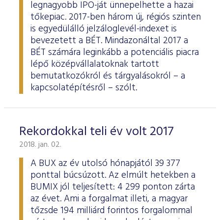
legnagyobb IPO-ját ünnepelhette a hazai
tőkepiac. 2017-ben három új, régiós szinten
is egyedülálló jelzáloglevél-indexet is
bevezetett a BÉT. Mindazonáltal 2017 a
BÉT számára leginkább a potenciális piacra
lépő középvállalatoknak tartott
bemutatkozókról és tárgyalásokról – a
kapcsolatépítésről – szólt.
Rekordokkal teli év volt 2017
2018. jan. 02.
A BUX az év utolsó hónapjától 39 377
ponttal búcsúzott. Az elmúlt hetekben a
BUMIX jól teljesített: 4 299 ponton zárta
az évet. Ami a forgalmat illeti, a magyar
tőzsde 194 milliárd forintos forgalommal