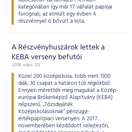
kibocsátóit tartalmazó Prémium
kategóriában így már 17 vállalat papírjai
forognak; az elmúlt egy évben 4
részvénnyel is bővült a lista.
A Részvényhuszárok lettek a
KEBA verseny befutói
2018. márc. 02.
Közel 200 középiskola, több mint 1300
diák, 30 csapat a határon túli régiókból.
Ennyien mérették meg magukat a Közép-
európai Brókerképző Alapítvány (KEBA)
népszerű, „Tőzsdejáték
Középiskolásoknak” pénzügyi-
értékpapírpiaci versenyén. A 2017.
novemberében kezdődött selejtezőn,