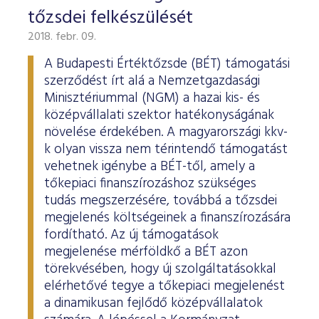
tőzsdei felkészülését
2018. febr. 09.
A Budapesti Értéktőzsde (BÉT) támogatási
szerződést írt alá a Nemzetgazdasági
Minisztériummal (NGM) a hazai kis- és
középvállalati szektor hatékonyságának
növelése érdekében. A magyarországi kkv-
k olyan vissza nem térintendő támogatást
vehetnek igénybe a BÉT-től, amely a
tőkepiaci finanszírozáshoz szükséges
tudás megszerzésére, továbbá a tőzsdei
megjelenés költségeinek a finanszírozására
fordítható. Az új támogatások
megjelenése mérföldkő a BÉT azon
törekvésében, hogy új szolgáltatásokkal
elérhetővé tegye a tőkepiaci megjelenést
a dinamikusan fejlődő középvállalatok