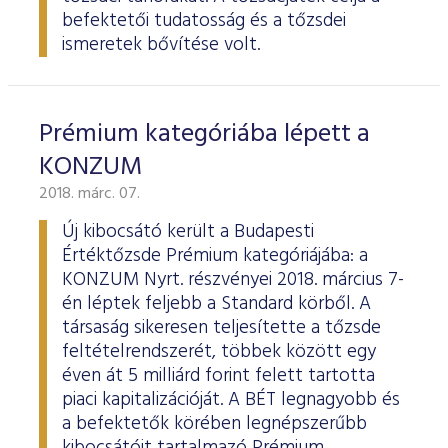
ESG Útmutató
befektetői tudatosság és a tőzsdei
ismeretek bővítése volt.
Prémium kategóriába lépett a
KONZUM
2018. márc. 07.
Új kibocsátó került a Budapesti
Értéktőzsde Prémium kategóriájába: a
KONZUM Nyrt. részvényei 2018. március 7-
én léptek feljebb a Standard körből. A
társaság sikeresen teljesítette a tőzsde
feltételrendszerét, többek között egy
éven át 5 milliárd forint felett tartotta
piaci kapitalizációját. A BÉT legnagyobb és
a befektetők körében legnépszerűbb