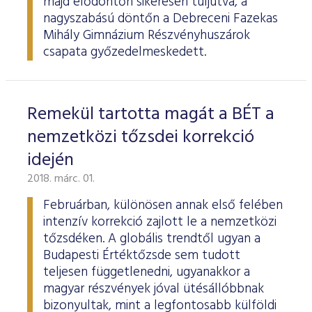
majd elődöntőn sikeresen túljutva, a
nagyszabású döntőn a Debreceni Fazekas
Mihály Gimnázium Részvényhuszárok
csapata győzedelmeskedett.
Remekül tartotta magát a BÉT a
nemzetközi tőzsdei korrekció
idején
2018. márc. 01.
Februárban, különösen annak első felében
intenzív korrekció zajlott le a nemzetközi
tőzsdéken. A globális trendtől ugyan a
Budapesti Értéktőzsde sem tudott
teljesen függetlenedni, ugyanakkor a
magyar részvények jóval ütésállóbbnak
bizonyultak, mint a legfontosabb külföldi