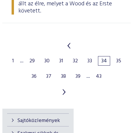
állt az élre, melyet a Wood és az Erste
követett.
1
...
29
30
31
32
33
34
35
36
37
38
39
...
43
Sajtóközlemények