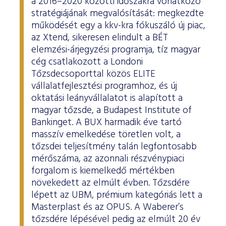
a 2016–2020 közötti időszakra vonatkozó
stratégiájának megvalósítását: megkezdte
működését egy a kkv-kra fókuszáló új piac,
az Xtend, sikeresen elindult a BÉT
elemzési-árjegyzési programja, tíz magyar
cég csatlakozott a Londoni
Tőzsdecsoporttal közös ELITE
vállalatfejlesztési programhoz, és új
oktatási leányvállalatot is alapított a
magyar tőzsde, a Budapest Institute of
Bankinget. A BUX harmadik éve tartó
masszív emelkedése töretlen volt, a
tőzsdei teljesítmény talán legfontosabb
mérőszáma, az azonnali részvénypiaci
forgalom is kiemelkedő mértékben
növekedett az elmúlt évben. Tőzsdére
lépett az UBM, prémium kategóriás lett a
Masterplast és az OPUS. A Waberer’s
tőzsdére lépésével pedig az elmúlt 20 év