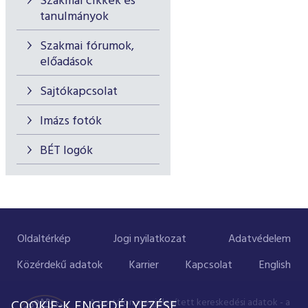
Szakmai cikkek és
tanulmányok
Szakmai fórumok,
előadások
Sajtókapcsolat
Imázs fotók
BÉT logók
Oldaltérkép
Jogi nyilatkozat
Adatvédelem
Közérdekű adatok
Karrier
Kapcsolat
English
A portálon megjelenített kereskedési adatok - a
COOKIE-K ENGEDÉLYEZÉSE