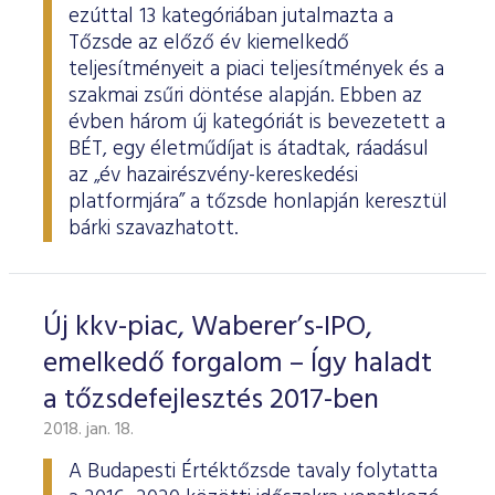
ezúttal 13 kategóriában jutalmazta a
Tőzsde az előző év kiemelkedő
teljesítményeit a piaci teljesítmények és a
szakmai zsűri döntése alapján. Ebben az
évben három új kategóriát is bevezetett a
BÉT, egy életműdíjat is átadtak, ráadásul
az „év hazairészvény-kereskedési
platformjára” a tőzsde honlapján keresztül
bárki szavazhatott.
Új kkv-piac, Waberer’s-IPO,
emelkedő forgalom – Így haladt
a tőzsdefejlesztés 2017-ben
2018. jan. 18.
A Budapesti Értéktőzsde tavaly folytatta