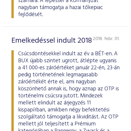
számára. A lépéssel a Kormányzat
nagyban támogatja a hazai tőkepiac
fejlődését.
Emelkedéssel indult 2018
2018. febr. 01.
Csúcsdöntésekkel indult az év a BÉT-en. A
BUX újabb szintet ugrott, átlépte ugyanis
a 41 000-es záróértéket január 22-én, 23-án
pedig történetének legmagasabb
záróértékét érte el, ami nagyban
köszönhető annak is, hogy aznap az OTP is
történelmi csúcsra jutott. Mindezek
mellett elindult az árjegyzés 11
kispapírban, amikben négy befektetési
szolgáltató támogatja a likviditást. Az OTP
mellett jól teljesített a Prémium