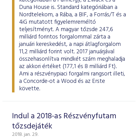
kategóriában a Pannergy, a Zwack és a
Duna House is. Standard kategóriában a
Nordtelekom, a Rába, a BIF, a Forrás/T és a
4iG mutatott figyelemreméltó
teljesítményt. A magyar tőzsde 247,6
milliárd forintos forgalommal zárta a
januári kereskedést, a napi átlagforgalom
11,2 milliárd forint volt. 2017 januárjával
összehasonlítva mindkét szám meghaladja
az akkori értéket (177,1 és 8 milliárd Ft).
Ami a részvénypiaci forgalmi rangsort illeti,
a Concorde-ot a Wood és az Erste
követte.
Indul a 2018-as Részvényfutam
tőzsdejáték
2018. jan. 29.