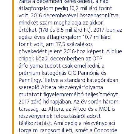
zárta a decemberi kereskedést, a napi
átlagforgalom pedig 10,2 milliárd forint
volt. 2016 decemberével összehasonlítva
mindkét szám meghaladja az akkori
értéket (178 és 8,5 milliárd Ft). 2017-ben az
egész éves átlagforgalom 10,7 milliárd
forint volt, ami 17,5 százalékos
növekedést jelent 2016-hoz képest. A blue
chipek közül decemberben az OTP
árfolyama tudott csak emelkedni, a
prémium kategóriás CIG Pannónia és
PannErgy, illetve a standard kategóriában
szereplő Altera részvényárfolyama
mutatott figyelemreméltó teljesítményt
2017 záró hónapjában. Az év során három
társaság, az Altera, az Alteo és a MOL is
részvényeinek felosztásáról adott
tájékoztatást. Ami pedig a részvénypiaci
forgalmi rangsort illeti, ismét a Concorde