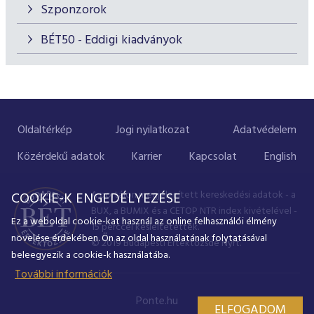
Szponzorok
BÉT50 - Eddigi kiadványok
Oldaltérkép
Jogi nyilatkozat
Adatvédelem
Közérdekű adatok
Karrier
Kapcsolat
English
A portálon megjelenített kereskedési adatok - a
COOKIE-K ENGEDÉLYEZÉSE
BUX, a BUMIX és a CETOP NTR index kivételével -
Ez a weboldal cookie-kat használ az online felhasználói élmény
15 perccel késleltetettek.
növelése érdekében. Ön az oldal használatának folytatásával
© 2019 Budapesti Értéktőzsde Nyrt.
beleegyezik a cookie-k használatába.
További információk
Ponte.hu
ELFOGADOM