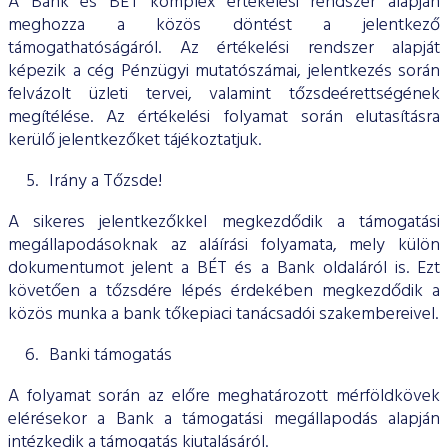
A Bank és BÉT komplex értékelési rendszer alapján
meghozza a közös döntést a jelentkező
támogathatóságáról. Az értékelési rendszer alapját
képezik a cég Pénzügyi mutatószámai, jelentkezés során
felvázolt üzleti tervei, valamint tőzsdeérettségének
megítélése. Az értékelési folyamat során elutasításra
kerülő jelentkezőket tájékoztatjuk.
Irány a Tőzsde!
A sikeres jelentkezőkkel megkezdődik a támogatási
megállapodásoknak az aláírási folyamata, mely külön
dokumentumot jelent a BÉT és a Bank oldaláról is. Ezt
követően a tőzsdére lépés érdekében megkezdődik a
közös munka a bank tőkepiaci tanácsadói szakembereivel.
Banki támogatás
A folyamat során az előre meghatározott mérföldkövek
elérésekor a Bank a támogatási megállapodás alapján
intézkedik a támogatás kiutalásáról.