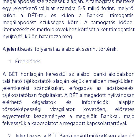
megállapodási szerződések alapján. A támogatás mértéke
egy jelentkező vállalat számára 5-5 millió forint, melyről
külön a BÉT-tel, és külön a Bankkal támogatási
megállapodást szükséges kötni. A támogatás időbeli
ütemezését és mérföldkövekhez kötését a két támogatást
nyújtó fél külön határozza meg.
A jelentkezési folyamat az alábbiak szerint történik:
Érdeklődés
A BÉT honlapján keresztül az alábbi banki aloldalakon
található tájékoztatók alapján kérjük emailben megküldeni
jelentkezési szándékukat, elfogadva az adatkezelési
tájékoztatóban foglaltakat. A BÉT a megadott nyilvánosan
elérhető cégadatok és információk alapján
tőzsdeképességi vizsgálatot követően, előzetes
egyeztetést kezdeményez a megjelölt Bankkal, majd
felvesszük a kapcsolatot a megadott kapcsolattartóval.
Jelentkezés a BÉT Banki együttműködésen alapuló