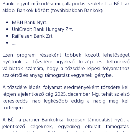
ESG Útmutató
Banki együttműködési megállapodás született a BÉT az
alábbi Bankok között (továbbiakban Bankok):
MBH Bank Nyrt.
UniCredit Bank Hungary Zrt.
Raiffeisen Bank Zrt.
….
Ezen program részeként többek között lehetőséget
nyújtunk a tőzsdére igyekvő közép és feltörekvő
vállalatok számára, hogy a tőzsdére lépési folyamathoz
szakértői és anyagi támogatást vegyenek igénybe.
A tőzsdére lépési folyamat eredményeként tőzsdére kell
lépjen a jelentkező cég 2025. december 1-ig, tehát az első
kereskedési nap legkésőbb eddig a napig meg kell
történjen.
A BÉT a partner Bankokkal közösen támogatást nyújt a
jelentkező cégeknek, egyedileg elbírált támogatási