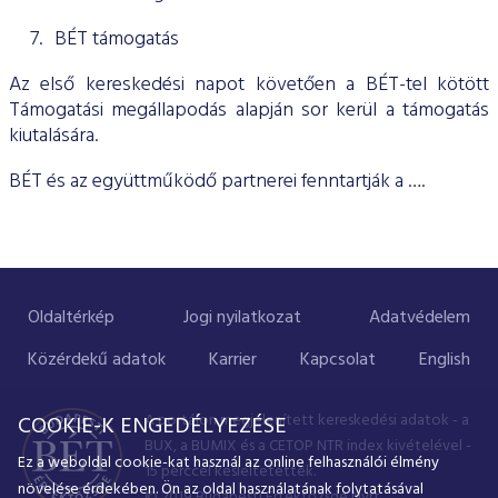
BÉT támogatás
Az első kereskedési napot követően a BÉT-tel kötött
Támogatási megállapodás alapján sor kerül a támogatás
kiutalására.
BÉT és az együttműködő partnerei fenntartják a ….
Oldaltérkép
Jogi nyilatkozat
Adatvédelem
Közérdekű adatok
Karrier
Kapcsolat
English
A portálon megjelenített kereskedési adatok - a
COOKIE-K ENGEDÉLYEZÉSE
BUX, a BUMIX és a CETOP NTR index kivételével -
Ez a weboldal cookie-kat használ az online felhasználói élmény
15 perccel késleltetettek.
növelése érdekében. Ön az oldal használatának folytatásával
© 2019 Budapesti Értéktőzsde Nyrt.