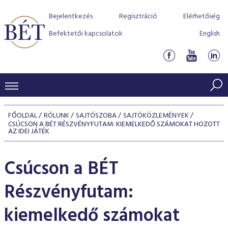
Bejelentkezés
Regisztráció
Elérhetőség
Befektetői kapcsolatok
English
KERESKEDÉSI ADATOK
FŐOLDAL
RÓLUNK
SAJTÓSZOBA
SAJTÓKÖZLEMÉNYEK
CSÚCSON A BÉT RÉSZVÉNYFUTAM: KIEMELKEDŐ SZÁMOKAT HOZOTT
INDEXEK
BEFEKTETŐK
AZ IDEI JÁTÉK
Részvényindexek
Piaci forgalom
Termékcsoportok
KIBOCSÁTÓK
Csúcson a BÉT
Kötvényindexek
Kedvenc instrumentumok
Szabályozás
Indexek
Részvény és vállalati kötvény tőzsdei bevezetését támoga
TŐZSDETAGOK
Részvényfutam:
Jelzáloglevél indexek
program
Azonnali Piac
Alkalmazott díjstruktúra
BÉT szabályzatok
Részvény szekció
Tőzsdetagok, üzletkötők
kiemelkedő számokat
VENDOROK
Vállalati kötvény indexek
Származékos piac
BÉT Xtend - Részvénypiac egyszerűen
Részvények
Elszámolás
Befektetővédelem
Hitelpapír szekció
Útmutató a taggá váláshoz