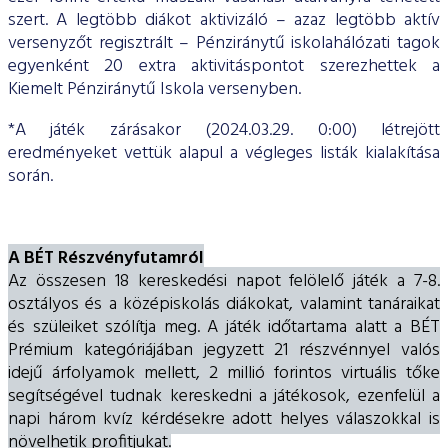
szert. A legtöbb diákot aktivizáló – azaz legtöbb aktív
versenyzőt regisztrált – Pénziránytű iskolahálózati tagok
egyenként 20 extra aktivitáspontot szerezhettek a
Kiemelt Pénziránytű Iskola versenyben.
*A játék zárásakor (2024.03.29. 0:00) létrejött
eredményeket vettük alapul a végleges listák kialakítása
során.
A BÉT Részvényfutamról
Az összesen 18 kereskedési napot felölelő játék a 7-8.
osztályos és a középiskolás diákokat, valamint tanáraikat
és szüleiket szólítja meg. A játék időtartama alatt a BÉT
Prémium kategóriájában jegyzett 21 részvénnyel valós
idejű árfolyamok mellett, 2 millió forintos virtuális tőke
segítségével tudnak kereskedni a játékosok, ezenfelül a
napi három kvíz kérdésekre adott helyes válaszokkal is
növelhetik profitjukat.