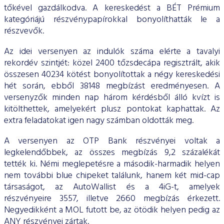
tőkével gazdálkodva. A kereskedést a BÉT Prémium
kategóriájú részvénypapírokkal bonyolíthatták le a
részvevők.
Az idei versenyen az indulók száma elérte a tavalyi
rekordév szintjét: közel 2400 tőzsdecápa regisztrált, akik
összesen 40234 kötést bonyolítottak a négy kereskedési
hét során, ebből 38148 megbízást eredményesen. A
versenyzők minden nap három kérdésből álló kvízt is
kitölthettek, amelyekért plusz pontokat kaphattak. Az
extra feladatokat igen nagy számban oldották meg.
A versenyen az OTP Bank részvényei voltak a
legkelendőbbek, az összes megbízás 9,2 százalékát
tették ki. Némi meglepetésre a második-harmadik helyen
nem további blue chipeket találunk, hanem két mid-cap
társaságot, az AutoWallist és a 4iG-t, amelyek
részvényeire 3557, illetve 2660 megbízás érkezett.
Negyedikként a MOL futott be, az ötödik helyen pedig az
ANY részvényei zártak.