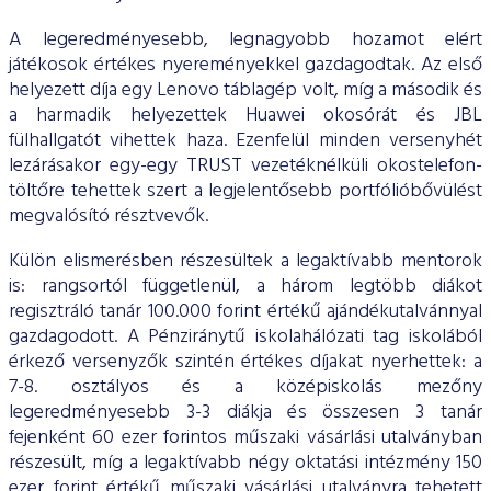
A legeredményesebb, legnagyobb hozamot elért
játékosok értékes nyereményekkel gazdagodtak. Az első
helyezett díja egy Lenovo táblagép volt, míg a második és
a harmadik helyezettek Huawei okosórát és JBL
fülhallgatót vihettek haza. Ezenfelül minden versenyhét
lezárásakor egy-egy TRUST vezetéknélküli okostelefon-
töltőre tehettek szert a legjelentősebb portfólióbővülést
megvalósító résztvevők.
Külön elismerésben részesültek a legaktívabb mentorok
is: rangsortól függetlenül, a három legtöbb diákot
regisztráló tanár 100.000 forint értékű ajándékutalvánnyal
gazdagodott. A Pénziránytű iskolahálózati tag iskolából
érkező versenyzők szintén értékes díjakat nyerhettek: a
7-8. osztályos és a középiskolás mezőny
legeredményesebb 3-3 diákja és összesen 3 tanár
fejenként 60 ezer forintos műszaki vásárlási utalványban
részesült, míg a legaktívabb négy oktatási intézmény 150
ezer forint értékű műszaki vásárlási utalványra tehetett