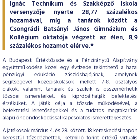
ESG Útmutató
Ignác Technikum és Szakképző Iskola
versenyzője nyerte 28,77 százalékos
hozamával, míg a tanárok között a
Csongrádi Batsányi János Gimnázium és
Kollégium oktatója végzett az élen, 8,9
százalékos hozamot elérve.*
A Budapesti Értéktőzsde és a Pénziránytű Alapítvány
együttműködése közel egy évtizede tekinthető a hazai
pénzügyi edukáció zászlóshajójának, amelynek
segítségével középiskolások mellett 7-8. osztályos
diákok, valamint tanáraik és szüleik is összemérhetik
tőzsdei ismereteiket, és kipróbálhatják befektetési
érzéküket. A játék célja a tőzsde működésével, a
befektetési lehetőségekkel és a tudatos megtakarítás
alapú öngondoskodással kapcsolatos ismeretterjesztés.
A játékosok március 4. és 28. között, 18 kereskedési napon
keresztül tőzsdézhettek, kétmillió forint értékű virtuális