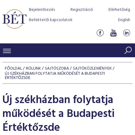
Bejelentkezés
Regisztráció
Elérhetőség
Befektetői kapcsolatok
English
KERESKEDÉSI ADATOK
FŐOLDAL
RÓLUNK
SAJTÓSZOBA
SAJTÓKÖZLEMÉNYEK
ÚJ SZÉKHÁZBAN FOLYTATJA MŰKÖDÉSÉT A BUDAPESTI
INDEXEK
BEFEKTETŐK
ÉRTÉKTŐZSDE
Részvényindexek
Piaci forgalom
Termékcsoportok
KIBOCSÁTÓK
Új székházban folytatja
Kötvényindexek
Kedvenc instrumentumok
Szabályozás
Indexek
Részvény és vállalati kötvény tőzsdei bevezetését támoga
TŐZSDETAGOK
működését a Budapesti
Jelzáloglevél indexek
program
Azonnali Piac
Alkalmazott díjstruktúra
BÉT szabályzatok
Részvény szekció
Tőzsdetagok, üzletkötők
Értéktőzsde
VENDOROK
Vállalati kötvény indexek
Származékos piac
BÉT Xtend - Részvénypiac egyszerűen
Részvények
Elszámolás
Befektetővédelem
Hitelpapír szekció
Útmutató a taggá váláshoz