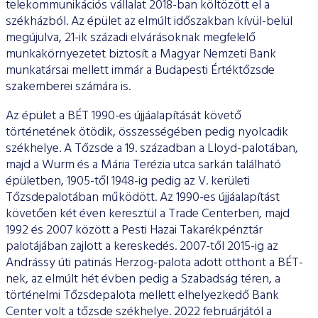
ESG Útmutató
telekommunikációs vállalat 2018-ban költözött el a
székházból. Az épület az elmúlt időszakban kívül-belül
megújulva, 21-ik századi elvárásoknak megfelelő
munkakörnyezetet biztosít a Magyar Nemzeti Bank
munkatársai mellett immár a Budapesti Értéktőzsde
szakemberei számára is.
Az épület a BÉT 1990-es újjáalapítását követő
történetének ötödik, összességében pedig nyolcadik
székhelye. A Tőzsde a 19. században a Lloyd-palotában,
majd a Wurm és a Mária Terézia utca sarkán található
épületben, 1905-től 1948-ig pedig az V. kerületi
Tőzsdepalotában működött. Az 1990-es újjáalapítást
követően két éven keresztül a Trade Centerben, majd
1992 és 2007 között a Pesti Hazai Takarékpénztár
palotájában zajlott a kereskedés. 2007-től 2015-ig az
Andrássy úti patinás Herzog-palota adott otthont a BÉT-
nek, az elmúlt hét évben pedig a Szabadság téren, a
történelmi Tőzsdepalota mellett elhelyezkedő Bank
Center volt a tőzsde székhelye. 2022 februárjától a