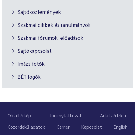
Sajtóközlemények
Szakmai cikkek és tanulmányok
Szakmai fórumok, előadások
Sajtókapcsolat
Imázs fotók
BÉT logók
Oldaltérkép
Jogi nyilatkozat
Adatvédelem
Közérdekű adatok
Karrier
Kapcsolat
English