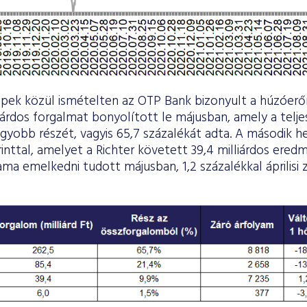
hipek közül ismételten az OTP Bank bizonyult a húzóer
iárdos forgalmat bonyolított le májusban, amely a telje
gyobb részét, vagyis 65,7 százalékát adta. A második h
orinttal, amelyet a Richter követett 39,4 milliárdos ere
ma emelkedni tudott májusban, 1,2 százalékkal áprilisi 