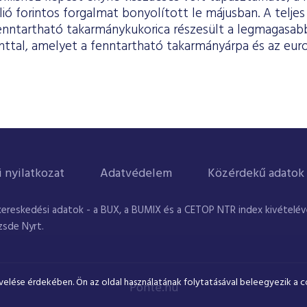
lió forintos forgalmat bonyolított le májusban. A telje
fenntartható takarmánykukorica részesült a legmagasa
rinttal, amelyet a fenntartható takarmányárpa és az eur
i nyilatkozat
Adatvédelem
Közérdekű adatok
kereskedési adatok - a BUX, a BUMIX és a CETOP NTR index kivételével
zsde Nyrt.
velése érdekében. Ön az oldal használatának folytatásával beleegyezik a c
Ponte.hu