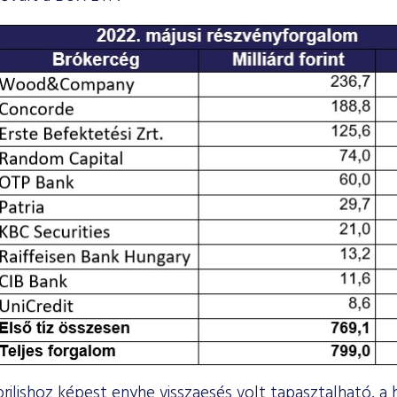
rilishoz képest enyhe visszaesés volt tapasztalható, a