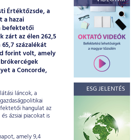
i Értéktőzsde, a
t a hazai
 befektetői
k zárt az élen 262,5
m 65,7 százalékát
d forint volt, amely
 A brókercégek
lyet a Concorde,
ESG JELENTÉS
átási láncok, a
gazdaságpolitikai
efektetői hangulat az
s ázsiai piacokat is
napot, amely 9,4