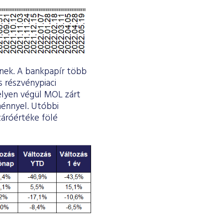
őnek. A bankpapír több
s részvénypiaci
elyen végül MOL zárt
dménnyel. Utóbbi
záróértéke fölé