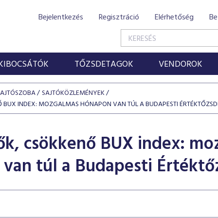
Bejelentkezés
Regisztráció
Elérhetőség
Be
KIBOCSÁTÓK
TŐZSDETAGOK
VENDOROK
SAJTÓSZOBA
SAJTÓKÖZLEMÉNYEK
Ő BUX INDEX: MOZGALMAS HÓNAPON VAN TÚL A BUDAPESTI ÉRTÉKTŐZSD
ők, csökkenő BUX index: mo
van túl a Budapesti Értéktő