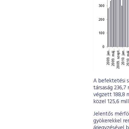
A befektetési 
társaság 236,7
végzett 188,8 
közel 125,6 mil
Jelentős mérfö
gyökerekkel ren
árjegyzésével 