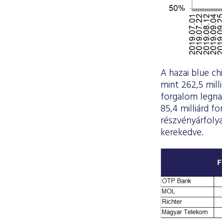
A hazai blue c
mint 262,5 mill
forgalom legna
85,4 milliárd f
részvényárfolya
kerekedve.