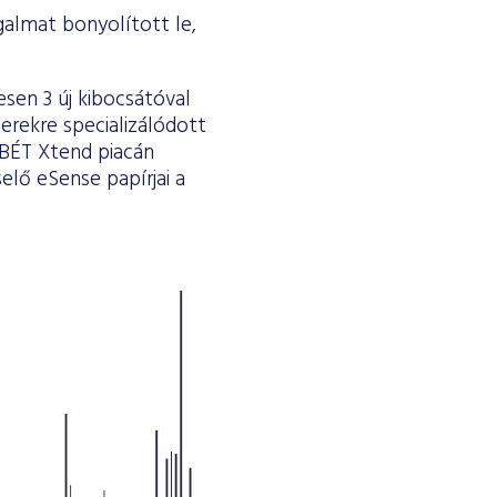
galmat bonyolított le,
sen 3 új kibocsátóval
rekre specializálódott
 BÉT Xtend piacán
lő eSense papírjai a