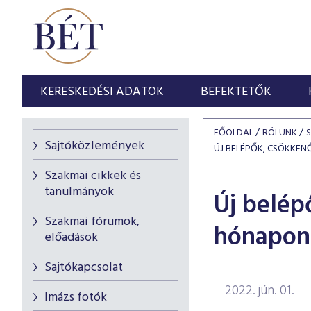
KERESKEDÉSI ADATOK
BEFEKTETŐK
FŐOLDAL
RÓLUNK
Sajtóközlemények
ÚJ BELÉPŐK, CSÖKKEN
Szakmai cikkek és
tanulmányok
Új belép
Szakmai fórumok,
hónapon 
előadások
Sajtókapcsolat
2022. jún. 01.
Imázs fotók