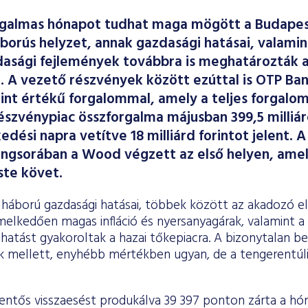
galmas hónapot tudhat maga mögött a Budapest
áborús helyzet, annak gazdasági hatásai, valamin
asági fejlemények továbbra is meghatározták a
. A vezető részvények között ezúttal is OTP Ban
orint értékű forgalommal, amely a teljes forgalo
 részvénypiac összforgalma májusban 399,5 milliár
edési napra vetítve 18 milliárd forintot jelent.
angsorában a Wood végzett az első helyen, ame
ste követ.
háború gazdasági hatásai, többek között az akadozó ell
melkedően magas infláció és nyersanyagárak, valamint a 
 hatást gyakoroltak a hazai tőkepiacra. A bizonytalan b
 mellett, enyhébb mértékben ugyan, de a tengerentúli é
lentős visszaesést produkálva 39 397 ponton zárta a hó