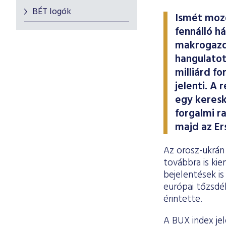
BÉT logók
Ismét moz
fennálló h
makrogazd
hangulatot
milliárd f
jelenti. A
egy keresk
forgalmi r
majd az Er
Az orosz-ukrán 
továbbra is kie
bejelentések is
európai tőzsdék
érintette.
A BUX index je