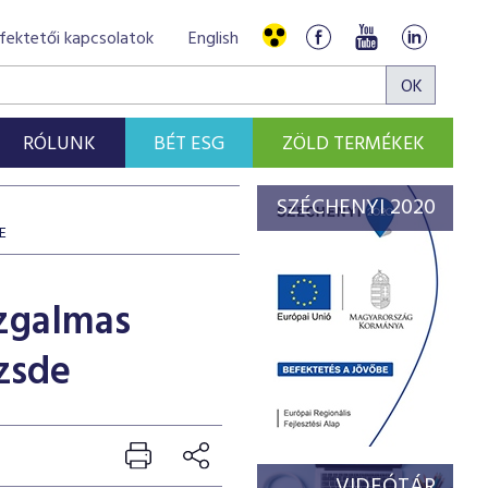
fektetői kapcsolatok
English
RÓLUNK
BÉT ESG
ZÖLD TERMÉKEK
SZÉCHENYI 2020
E
zgalmas
zsde
VIDEÓTÁR