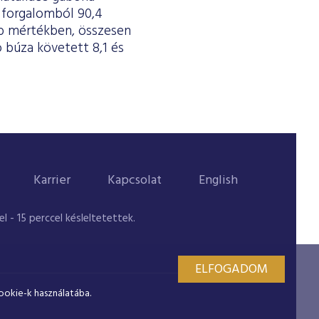
s forgalomból 90,4
bb mértékben, összesen
o búza követett 8,1 és
Karrier
Kapcsolat
English
 - 15 perccel késleltetettek.
ELFOGADOM
ookie-k használatába.