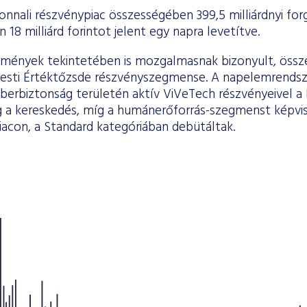
nnali részvénypiac összességében 399,5 milliárdnyi for
 18 milliárd forintot jelent egy napra levetítve.
mények tekintetében is mozgalmasnak bizonyult, össze
esti Értéktőzsde részvényszegmense. A napelemrendsze
kiberbiztonság területén aktív ViVeTech részvényeivel a
a kereskedés, míg a humánerőforrás-szegmenst képvise
iacon, a Standard kategóriában debütáltak.