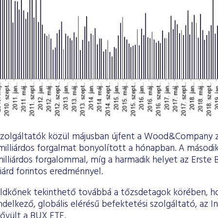
szolgáltatók közül májusban újfent a Wood&Company zá
 milliárdos forgalmat bonyolított a hónapban. A másodi
milliárdos forgalommal, míg a harmadik helyet az Erste
liárd forintos eredménnyel.
ldkőnek tekinthető továbbá a tőzsdetagok körében, h
delkező, globális elérésű befektetési szolgáltató, az I
bővült a BUX ETF.