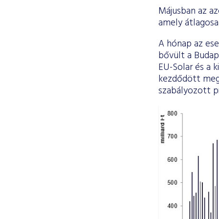
Májusban az azo
amely átlagosan
A hónap az ese
bővült a Budap
EU-Solar és a 
kezdődött meg 
szabályozott p