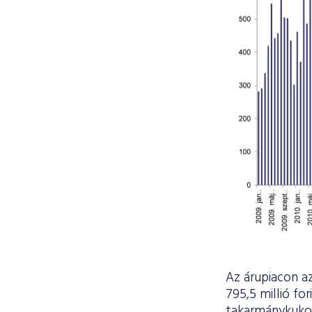
Az árupiacon a
795,5 millió fo
takarmánykukori