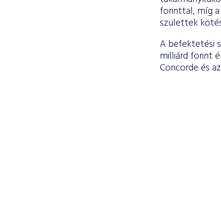
forinttal, míg 
születtek köté
A befektetési 
milliárd forint
Concorde és az E