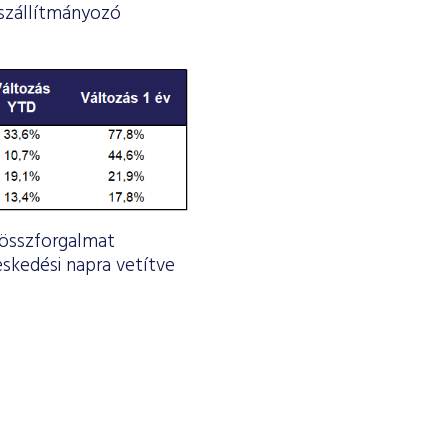
 szállítmányozó
 összforgalmat
reskedési napra vetítve