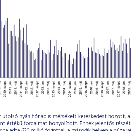
z utolsó nyári hónap is mérsékelt kereskedést hozott, a
rint értékű forgalmat bonyolított. Ennek jelentős részét
ca adta 630 millió forinttal, a második helyen a búza vé