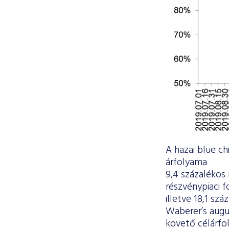
A hazai blue c
árfolyama
9,4 százalékos 
részvénypiaci f
illetve 18,1 sz
Waberer’s augu
követő célárfo