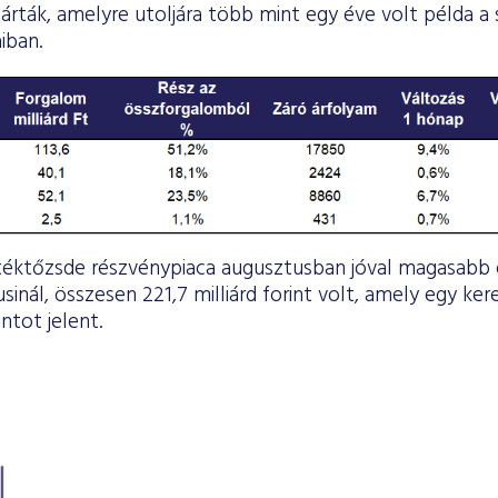
árták, amelyre utoljára több mint egy éve volt példa a
iban.
téktőzsde részvénypiaca augusztusban jóval magasabb
iusinál, összesen 221,7 milliárd forint volt, amely egy ke
intot jelent.