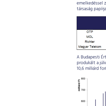
emelkedéssel z
társaság papírja
A Budapesti Ér
produkált a júl
10,6 milliárd for