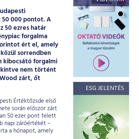
Budapesti
z 50 000 pontot. A
z 50 ezres határ
vénypiac forgalma
orintot ért el, amely
k közül sorrendben
m kibocsátó forgalmi
ekintve nem történt
 Wood zárt, őt
ESG JELENTÉS
pesti Értéktőzsde első
ete során először zárt
an 50 ezer pont felett
b napi záróértékét –
árta a hónapot, amely