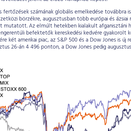
s fertőzések számának globális emelkedése továbbra is
zetközi börzékre, augusztusban több európai és ázsiai
 mutatott. Az elmúlt hetekben kialakult afganisztáni 
engerentúli befektetők kereskedési kedvére gyakorolt k
re két amerikai piac, az S&P 500 és a Dow Jones is új re
tus 26-án 4 496 ponton, a Dow Jones pedig augusztus