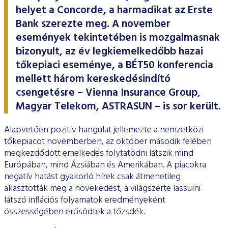
ESG Útmutató
helyet a Concorde, a harmadikat az Erste
Bank szerezte meg. A november
események tekintetében is mozgalmasnak
bizonyult, az év legkiemelkedőbb hazai
tőkepiaci eseménye, a BÉT50 konferencia
mellett három kereskedésindító
csengetésre – Vienna Insurance Group,
Magyar Telekom, ASTRASUN – is sor került.
Alapvetően pozitív hangulat jellemezte a nemzetközi
tőkepiacot novemberben, az október második felében
megkezdődött emelkedés folytatódni látszik mind
Európában, mind Ázsiában és Amerikában. A piacokra
negatív hatást gyakorló hírek csak átmenetileg
akasztották meg a növekedést, a világszerte lassulni
látszó inflációs folyamatok eredményeként
összességében erősödtek a tőzsdék.