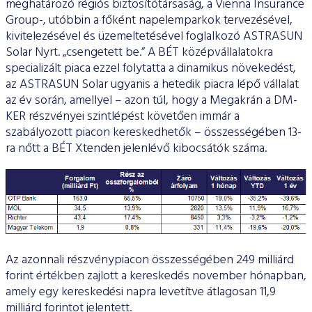
meghatározó régiós biztosítótársaság, a Vienna Insurance
Group-, utóbbin a főként napelemparkok tervezésével,
kivitelezésével és üzemeltetésével foglalkozó ASTRASUN
Solar Nyrt. „csengetett be.” A BÉT középvállalatokra
specializált piaca ezzel folytatta a dinamikus növekedést,
az ASTRASUN Solar ugyanis a hetedik piacra lépő vállalat
az év során, amellyel – azon túl, hogy a Megakrán a DM-
KER részvényei szintlépést követően immár a
szabályozott piacon kereskedhetők – összességében 13-
ra nőtt a BÉT Xtenden jelenlévő kibocsátók száma.
Az azonnali részvénypiacon összességében 249 milliárd
forint értékben zajlott a kereskedés november hónapban,
amely egy kereskedési napra levetítve átlagosan 11,9
milliárd forintot jelentett.