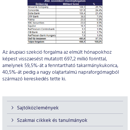
Az árupiaci szekció forgalma az elmúlt hónapokhoz
képest visszaesést mutatott 697,2 millió forinttal,
amelynek 59,5%-át a fenntartható takarmánykukorica,
40,5%-át pedig a nagy olajtartalmú napraforgómagból
származó kereskedés tette ki.
Sajtóközlemények
Szakmai cikkek és tanulmányok