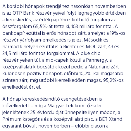
A korábbi hónapok trendjéhez hasonlóan novemberben
is az OTP Bank részvényeivel folyt legnagyobb értékben
a kereskedés, az értékpapírhoz köthető forgalom az
összforgalom 65,5%-át tette ki, 163 milliárd forinttal. A
bankpapír ezúttal is erős hónapot zárt, amelyet a 19%-os
részvényárfolyam-emelkedés is jelez. Második és
harmadik helyen ezúttal is a Richter és MOL zárt, 43 és
34,5 milliárd forintos forgalommal. A blue chip
részvényeken túl, a mid-capek közül a Pannergy, a
középvállalati kibocsátók közül pedig a Naturland zárt
különösen pozitív hónapot, előbbi 10,7%-kal magasabb
szinten zárt, míg utóbbi kiemelkedően magas, 95,2%-os
emelkedést ért el.
A hónap kereskedésindító csengetésekben is
bővelkedett – míg a Magyar Telekom tőzsdei
jelenlétének 25. évfordulóját ünnepelte ilyen módon, a
Prémium kategória és a középvállalati piac, a BÉT Xtend
egyaránt bővült novemberben – előbbi piacon a