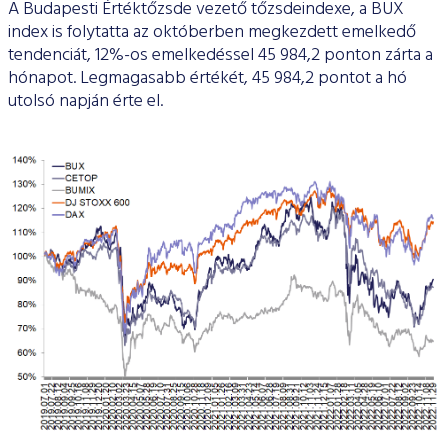
A Budapesti Értéktőzsde vezető tőzsdeindexe, a BUX
index is folytatta az októberben megkezdett emelkedő
tendenciát, 12%-os emelkedéssel 45 984,2 ponton zárta a
hónapot. Legmagasabb értékét, 45 984,2 pontot a hó
utolsó napján érte el.