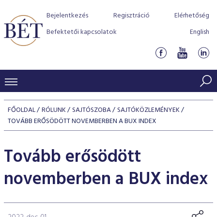
Bejelentkezés
Regisztráció
Elérhetőség
Befektetői kapcsolatok
English
KERESKEDÉSI ADATOK
FŐOLDAL
RÓLUNK
SAJTÓSZOBA
SAJTÓKÖZLEMÉNYEK
INDEXEK
TOVÁBB ERŐSÖDÖTT NOVEMBERBEN A BUX INDEX
BEFEKTETŐK
Részvényindexek
Piaci forgalom
Termékcsoportok
Tovább erősödött
KIBOCSÁTÓK
Kötvényindexek
Kedvenc instrumentumok
Szabályozás
Indexek
Részvény és vállalati kötvény tőzsdei bevezetését támoga
novemberben a BUX index
TŐZSDETAGOK
Jelzáloglevél indexek
program
Azonnali Piac
Alkalmazott díjstruktúra
BÉT szabályzatok
Részvény szekció
Tőzsdetagok, üzletkötők
VENDOROK
Vállalati kötvény indexek
Származékos piac
BÉT Xtend - Részvénypiac egyszerűen
Részvények
Elszámolás
Befektetővédelem
Hitelpapír szekció
Útmutató a taggá váláshoz