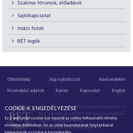
Szakmai fórumok, előadások
Sajtókapcsolat
Imázs fotók
BÉT logók
Oldaltérkép
Jogi nyilatkozat
Adatvédelem
Közérdekű adatok
Karrier
Kapcsolat
English
A portálon megjelenített kereskedési adatok - a
COOKIE-K ENGEDÉLYEZÉSE
BUX, a BUMIX és a CETOP NTR index kivételével -
Ez a weboldal cookie-kat használ az online felhasználói élmény
15 perccel késleltetettek.
növelése érdekében. Ön az oldal használatának folytatásával
© 2019 Budapesti Értéktőzsde Nyrt.
beleegyezik a cookie-k használatába.