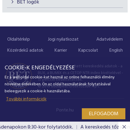
BÉT logók
Oldaltérkép
Jogi nyilatkozat
Adatvédelem
Közérdekű adatok
Karrier
Kapcsolat
English
A portálon megjelenített kereskedési adatok - a
COOKIE-K ENGEDÉLYEZÉSE
BUX, a BUMIX és a CETOP NTR index kivételével -
Ez a weboldal cookie-kat használ az online felhasználói élmény
15 perccel késleltetettek.
növelése érdekében. Ön az oldal használatának folytatásával
© 2019 Budapesti Értéktőzsde Nyrt.
beleegyezik a cookie-k használatába.
További információk
Ponte.hu
ELFOGADOM
denapokon 8:30-kor folytatódik.
A kereskedés tőzsdenap