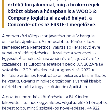
ESG Útmutató
értékű forgalommal, míg a brókercégek
között ebben a hónapban is a WOOD &
Company foglalta el az első helyet, a
Concorde-ot és az ERSTE-t megelőzve.
A nemzetközi tőkepiacon javarészt pozitív hangulat
uralkodott áprilisban. A fontosabb történések közül
kiemelkedett a Nemzetközi Valutaalap (IMF) jövő évre
vonatkozó előrejelzéseinek frissítése: a szervezet az
Egyesült Államok számára az idei évre 1, a jövő évre 1,3
százalékos, az Eurózóna esetében pedig 0,7, 2023-ra 1,8
százalékos GDP-növekedést prognosztizál 2022-re.
Említésre érdemes továbbá az amerikai és a kínai inflációs
helyzet is, ugyanis mindkét országban a vártnál kisebb
mértékben nőtt a fogyasztói árindex áprilisban.
A pozitív nemzetközi történéseket a BUX index is
lekövette – az index egyenletes, végül az előző hónaphoz
képest több, mint 5 százalékos növekedéssel, 44 822