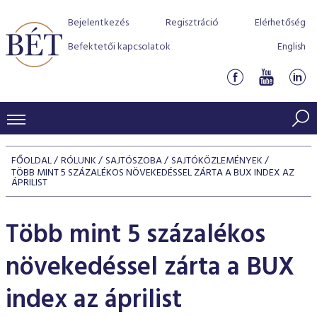
Bejelentkezés
Regisztráció
Elérhetőség
Befektetői kapcsolatok
English
KERESKEDÉSI ADATOK
FŐOLDAL
RÓLUNK
SAJTÓSZOBA
SAJTÓKÖZLEMÉNYEK
TÖBB MINT 5 SZÁZALÉKOS NÖVEKEDÉSSEL ZÁRTA A BUX INDEX AZ
INDEXEK
BEFEKTETŐK
ÁPRILIST
Részvényindexek
Piaci forgalom
Termékcsoportok
KIBOCSÁTÓK
Több mint 5 százalékos
Kötvényindexek
Kedvenc instrumentumok
Szabályozás
Indexek
Részvény és vállalati kötvény tőzsdei bevezetését támoga
TŐZSDETAGOK
növekedéssel zárta a BUX
Jelzáloglevél indexek
program
Azonnali Piac
Alkalmazott díjstruktúra
BÉT szabályzatok
Részvény szekció
Tőzsdetagok, üzletkötők
index az áprilist
VENDOROK
Vállalati kötvény indexek
Származékos piac
BÉT Xtend - Részvénypiac egyszerűen
Részvények
Elszámolás
Befektetővédelem
Hitelpapír szekció
Útmutató a taggá váláshoz