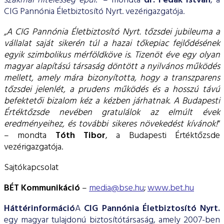
szakmai hitelesség épül
.” – mondta
dr. Fedák István
, a
CIG Pannónia Életbiztosító Nyrt. vezérigazgatója.
„A CIG Pannónia Életbiztosító Nyrt. tőzsdei jubileuma a
vállalat saját sikerén túl a hazai tőkepiac fejlődésének
egyik szimbolikus mérföldköve is. Tizenöt éve egy olyan
magyar alapítású társaság döntött a nyilvános működés
mellett, amely mára bizonyította, hogy a transzparens
tőzsdei jelenlét, a prudens működés és a hosszú távú
befektetői bizalom kéz a kézben járhatnak. A Budapesti
Értéktőzsde nevében gratulálok az elmúlt évek
eredményeihez, és további sikeres növekedést kívánok!
”
– mondta
Tóth Tibor
, a Budapesti Értéktőzsde
vezérigazgatója.
Sajtókapcsolat
BÉT Kommunikáció
–
media@bse.hu
;
www.bet.hu
Háttérinformáció
A
CIG Pannónia Életbiztosító Nyrt.
egy magyar tulajdonú biztosítótársaság, amely 2007-ben