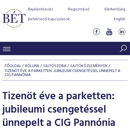
Bejelentkezés
Regisztráció
Elérhetőség
Befektetői kapcsolatok
English
KERESKEDÉSI ADATOK
FŐOLDAL
RÓLUNK
SAJTÓSZOBA
SAJTÓKÖZLEMÉNYEK
TIZENÖT ÉVE A PARKETTEN: JUBILEUMI CSENGETÉSSEL ÜNNEPELT A
INDEXEK
BEFEKTETŐK
CIG PANNÓNIA
Részvényindexek
Piaci forgalom
Termékcsoportok
KIBOCSÁTÓK
Tizenöt éve a parketten:
Kötvényindexek
Kedvenc instrumentumok
Szabályozás
Indexek
Részvény és vállalati kötvény tőzsdei bevezetését támoga
TŐZSDETAGOK
jubileumi csengetéssel
Jelzáloglevél indexek
program
Azonnali Piac
Alkalmazott díjstruktúra
BÉT szabályzatok
Részvény szekció
Tőzsdetagok, üzletkötők
ünnepelt a CIG Pannónia
VENDOROK
Vállalati kötvény indexek
Származékos piac
BÉT Xtend - Részvénypiac egyszerűen
Részvények
Elszámolás
Befektetővédelem
Hitelpapír szekció
Útmutató a taggá váláshoz