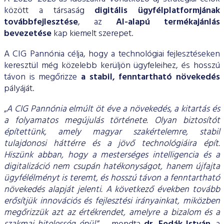
között a társaság
digitális ügyfélplatformjának
továbbfejlesztése
, az
AI-alapú termékajánlás
bevezetése
kap kiemelt szerepet.
A CIG Pannónia célja, hogy a technológiai fejlesztéseken
keresztül még közelebb kerüljön ügyfeleihez, és hosszú
távon is megőrizze
a stabil, fenntartható növekedés
pályáját.
„
A CIG Pannónia elmúlt öt éve a növekedés, a kitartás és
a folyamatos megújulás története. Olyan biztosítót
építettünk, amely magyar szakértelemre, stabil
tulajdonosi háttérre és a jövő technológiáira épít.
Hiszünk abban, hogy a mesterséges intelligencia és a
digitalizáció nem csupán hatékonyságot, hanem újfajta
ügyfélélményt is teremt, és hosszú távon a fenntartható
növekedés alapját jelenti. A következő években tovább
erősítjük innovációs és fejlesztési irányainkat, miközben
megőrizzük azt az értékrendet, amelyre a bizalom és a