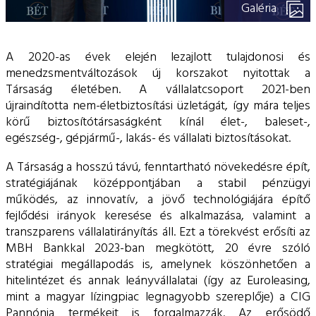
Galéria
A 2020-as évek elején lezajlott tulajdonosi és
menedzsmentváltozások új korszakot nyitottak a
Társaság életében. A vállalatcsoport 2021-ben
újraindította nem-életbiztosítási üzletágát, így mára teljes
körű biztosítótársaságként kínál élet-, baleset-,
egészség-, gépjármű-, lakás- és vállalati biztosításokat.
A Társaság a hosszú távú, fenntartható növekedésre épít,
stratégiájának középpontjában a stabil pénzügyi
működés, az innovatív, a jövő technológiájára építő
fejlődési irányok keresése és alkalmazása, valamint a
transzparens vállalatirányítás áll. Ezt a törekvést erősíti az
MBH Bankkal 2023-ban megkötött, 20 évre szóló
stratégiai megállapodás is, amelynek köszönhetően a
hitelintézet és annak leányvállalatai (így az Euroleasing,
mint a magyar lízingpiac legnagyobb szereplője) a CIG
Pannónia termékeit is forgalmazzák. Az erősödő