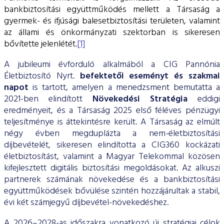
bankbiztosítási együttműködés mellett a Társaság a
gyermek- és ifjúsági balesetbiztosítási területen, valamint
az állami és önkormányzati szektorban is sikeresen
bővítette jelenlétét.
[1]
A jubileumi évforduló alkalmából a CIG Pannónia
Életbiztosító Nyrt.
befektetői eseményt és szakmai
napot
is tartott, amelyen a menedzsment bemutatta a
2021-ben elindított
Növekedési Stratégia
eddigi
eredményeit, és a Társaság 2025 első féléves pénzügyi
teljesítménye is áttekintésre került. A Társaság az elmúlt
négy évben megduplázta a nem-életbiztosítási
díjbevételét, sikeresen elindította a CIG360 kockázati
életbiztosítást, valamint a Magyar Telekommal közösen
kifejlesztett digitális biztosítási megoldásokat. Az alkuszi
partnerek számának növekedése és a bankbiztosítási
együttműködések bővülése szintén hozzájárultak a stabil,
évi két számjegyű díjbevétel-növekedéshez.
A 2026–2028-as időszakra vonatkozó új stratégiai célok