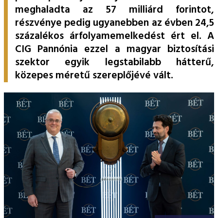
ESG Útmutató
meghaladta az 57 milliárd forintot,
részvénye pedig ugyanebben az évben 24,5
százalékos árfolyamemelkedést ért el. A
CIG Pannónia ezzel a magyar biztosítási
szektor egyik legstabilabb hátterű,
közepes méretű szereplőjévé vált.