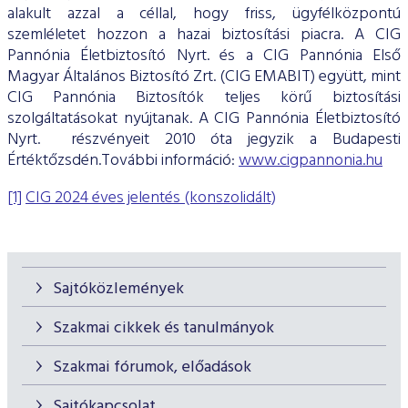
alakult azzal a céllal, hogy friss, ügyfélközpontú
szemléletet hozzon a hazai biztosítási piacra. A CIG
Pannónia Életbiztosító Nyrt. és a CIG Pannónia Első
Magyar Általános Biztosító Zrt. (CIG EMABIT) együtt, mint
CIG Pannónia Biztosítók teljes körű biztosítási
szolgáltatásokat nyújtanak. A CIG Pannónia Életbiztosító
Nyrt. részvényeit 2010 óta jegyzik a Budapesti
Értéktőzsdén.További információ:
www.cigpannonia.hu
[1]
CIG 2024 éves jelentés (konszolidált)
Sajtóközlemények
Szakmai cikkek és tanulmányok
Szakmai fórumok, előadások
Sajtókapcsolat