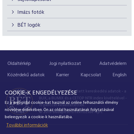
Imázs fotók
BÉT logók
Oldaltérkép
Jogi nyilatkozat
Adatvédelem
Közérdekű adatok
Karrier
Kapcsolat
English
A portálon megjelenített kereskedési adatok - a
COOKIE-K ENGEDÉLYEZÉSE
BUX, a BUMIX és a CETOP NTR index kivételével -
Ez a weboldal cookie-kat használ az online felhasználói élmény
15 perccel késleltetettek.
növelése érdekében. Ön az oldal használatának folytatásával
© 2019 Budapesti Értéktőzsde Nyrt.
beleegyezik a cookie-k használatába.
További információk