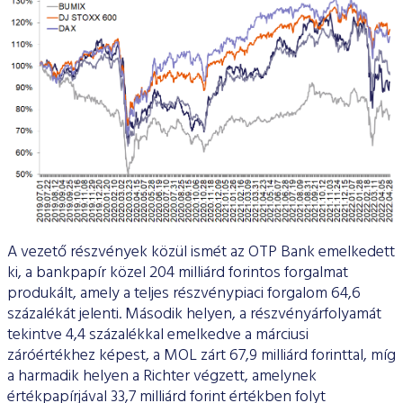
A vezető részvények közül ismét az OTP Bank emelkedett
ki, a bankpapír közel 204 milliárd forintos forgalmat
produkált, amely a teljes részvénypiaci forgalom 64,6
százalékát jelenti. Második helyen, a részvényárfolyamát
tekintve 4,4 százalékkal emelkedve a márciusi
záróértékhez képest, a MOL zárt 67,9 milliárd forinttal, míg
a harmadik helyen a Richter végzett, amelynek
értékpapírjával 33,7 milliárd forint értékben folyt