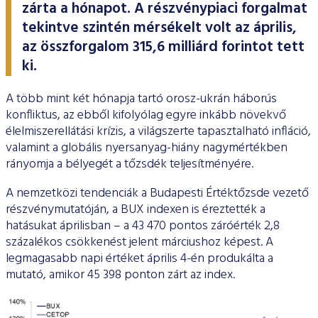
ESG Útmutató
zárta a hónapot. A részvénypiaci forgalmat
tekintve szintén mérsékelt volt az április,
az összforgalom 315,6 milliárd forintot tett
ki.
A több mint két hónapja tartó orosz-ukrán háborús
konfliktus, az ebből kifolyólag egyre inkább növekvő
élelmiszerellátási krízis, a világszerte tapasztalható infláció,
valamint a globális nyersanyag-hiány nagymértékben
rányomja a bélyegét a tőzsdék teljesítményére.
A nemzetközi tendenciák a Budapesti Értéktőzsde vezető
részvénymutatóján, a BUX indexen is éreztették a
hatásukat áprilisban – a 43 470 pontos záróérték 2,8
százalékos csökkenést jelent márciushoz képest. A
legmagasabb napi értéket április 4-én produkálta a
mutató, amikor 45 398 ponton zárt az index.