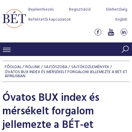
Bejelentkezés
Regisztráció
Elérhetőség
Befektetői kapcsolatok
English
KERESKEDÉSI ADATOK
FŐOLDAL
RÓLUNK
SAJTÓSZOBA
SAJTÓKÖZLEMÉNYEK
ÓVATOS BUX INDEX ÉS MÉRSÉKELT FORGALOM JELLEMEZTE A BÉT-ET
INDEXEK
BEFEKTETŐK
ÁPRILISBAN
Részvényindexek
Piaci forgalom
Termékcsoportok
KIBOCSÁTÓK
Óvatos BUX index és
Kötvényindexek
Kedvenc instrumentumok
Szabályozás
Indexek
Részvény és vállalati kötvény tőzsdei bevezetését támoga
TŐZSDETAGOK
mérsékelt forgalom
Jelzáloglevél indexek
program
Azonnali Piac
Alkalmazott díjstruktúra
BÉT szabályzatok
Részvény szekció
Tőzsdetagok, üzletkötők
jellemezte a BÉT-et
VENDOROK
Vállalati kötvény indexek
Származékos piac
BÉT Xtend - Részvénypiac egyszerűen
Részvények
Elszámolás
Befektetővédelem
Hitelpapír szekció
Útmutató a taggá váláshoz