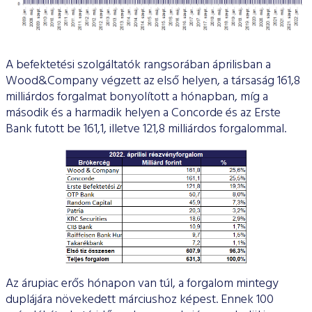
A befektetési szolgáltatók rangsorában áprilisban a
Wood&Company végzett az első helyen, a társaság 161,8
milliárdos forgalmat bonyolított a hónapban, míg a
második és a harmadik helyen a Concorde és az Erste
Bank futott be 161,1, illetve 121,8 milliárdos forgalommal.
Az árupiac erős hónapon van túl, a forgalom mintegy
duplájára növekedett márciushoz képest. Ennek 100