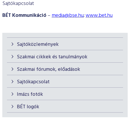
Sajtókapcsolat
BÉT Kommunikáció
–
media@bse.hu
;
www.bet.hu
Sajtóközlemények
Szakmai cikkek és tanulmányok
Szakmai fórumok, előadások
Sajtókapcsolat
Imázs fotók
BÉT logók