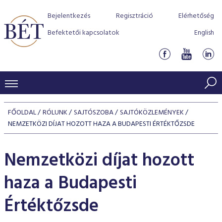
Bejelentkezés
Regisztráció
Elérhetőség
Befektetői kapcsolatok
English
KERESKEDÉSI ADATOK
FŐOLDAL
RÓLUNK
SAJTÓSZOBA
SAJTÓKÖZLEMÉNYEK
INDEXEK
NEMZETKÖZI DÍJAT HOZOTT HAZA A BUDAPESTI ÉRTÉKTŐZSDE
BEFEKTETŐK
Részvényindexek
Piaci forgalom
Termékcsoportok
Nemzetközi díjat hozott
KIBOCSÁTÓK
Kötvényindexek
Kedvenc instrumentumok
Szabályozás
Indexek
Részvény és vállalati kötvény tőzsdei bevezetését támoga
haza a Budapesti
TŐZSDETAGOK
Jelzáloglevél indexek
program
Azonnali Piac
Alkalmazott díjstruktúra
BÉT szabályzatok
Részvény szekció
Értéktőzsde
Tőzsdetagok, üzletkötők
VENDOROK
Vállalati kötvény indexek
Származékos piac
BÉT Xtend - Részvénypiac egyszerűen
Részvények
Elszámolás
Befektetővédelem
Hitelpapír szekció
Útmutató a taggá váláshoz