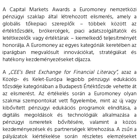
ESG Útmutató
A Capital Markets Awards a Euromoney nemzetközi
pénzügyi szaklap által létrehozott elismerés, amely a
globális tőkepiaci szereplők – többek között az
értéktőzsdék, brókercégek, piaci adatszolgáltatók és
letétkezelők vagy értéktárak – kiemelkedő teljesítményét
honorálja. A Euromoney az egyes kategóriák keretében az
iparágban megvalósult innovációkat, stratégiákat és
hatékony kezdeményezéseket díjazza.
A
„CEE’s Best Exchange for Financial Literacy”
, azaz a
Közép- és Kelet-Európa legjobb pénzügyi edukációs
tőzsdéje kategóriában a Budapesti Értéktőzsde vehette át
az elismerést. Az értékelés során a Euromoney olyan
szakmai szempontokat vett figyelembe, mint az új vagy
kibővített pénzügyi edukációs programok elindítása, a
digitális megoldások és technológiák alkalmazása a
pénzügyi ismeretek bővítésére, valamint a közös
kezdeményezések és partnerségek létrehozása. A zsűri a
pályázatok kiértékelése során részletes elemzéseket