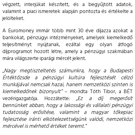
végzett, interjúkat készített, és a begyűjtött adatok,
valamint a piaci ismeretek alapján pontozta és értékelte a
jelölteket.
A Euromoney immár több mint 30 éve díjazza azokat a
bankokat, pénzügyi intézményeket, amelyek kiemelkedő
teljesítményt nyújtanak, ezáltal egy olyan átfogó
díjprogramot hozott létre, amely a pénzügyi szakmában
mára világszerte iparági mércét jelent.
„Nagy megtiszteltetés számunkra, hogy a Budapesti
Értéktőzsde a pénzügyi kultúra fejlesztését célzó
munkájával nemcsak hazai, hanem nemzetközi szinten is
kiemelkedőnek bizonyult”
– mondta Tóth Tibor, a BÉT
vezérigazgatója. Hozzátette:
„Ez a díj megerősít
bennünket abban, hogy a lakossági és vállalati pénzügyi
tudatosság erősítése, valamint a magyar tőkepiac
fejlesztése iránti elkötelezettségünk valódi, nemzetközi
mércével is mérhető értéket teremt.”