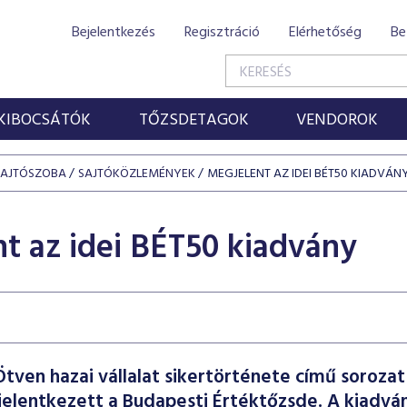
Bejelentkezés
Regisztráció
Elérhetőség
Be
KIBOCSÁTÓK
TŐZSDETAGOK
VENDOROK
SAJTÓSZOBA
SAJTÓKÖZLEMÉNYEK
MEGJELENT AZ IDEI BÉT50 KIADVÁN
t az idei BÉT50 kiadvány
Ötven hazai vállalat sikertörténete című sorozat
jelentkezett a Budapesti Értéktőzsde. A kiadván