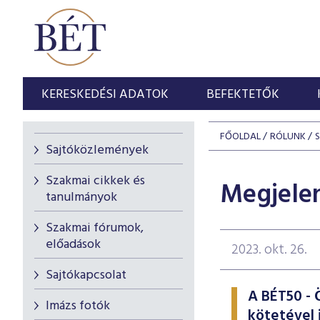
KERESKEDÉSI ADATOK
BEFEKTETŐK
FŐOLDAL
RÓLUNK
Sajtóközlemények
Szakmai cikkek és
Megjelen
tanulmányok
Szakmai fórumok,
előadások
2023. okt. 26.
Sajtókapcsolat
A BÉT50 - 
Imázs fotók
kötetével 