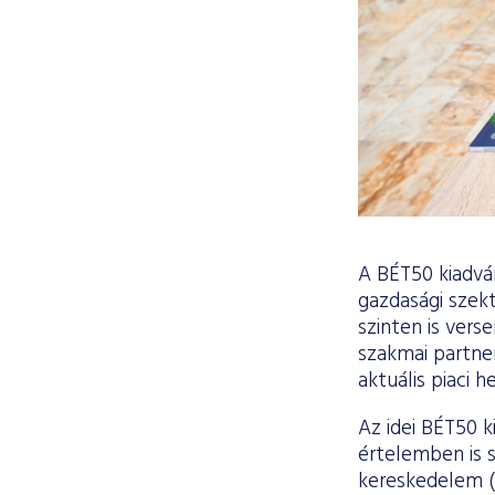
A BÉT50 kiadván
gazdasági szek
szinten is vers
szakmai partner
aktuális piaci 
Az idei BÉT50 
értelemben is s
kereskedelem (1