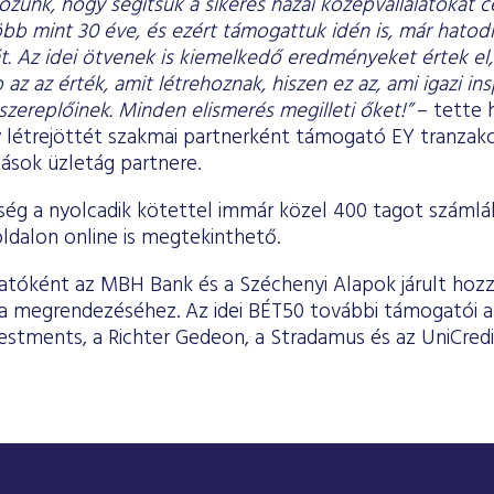
zunk, hogy segítsük a sikeres hazai középvállalatokat cé
öbb mint 30 éve, és ezért támogattuk idén is, már hatod
t. Az idei ötvenek is kiemelkedő eredményeket értek el
az az érték, amit létrehoznak, hiszen ez az, ami igazi ins
szereplőinek. Minden elismerés megilleti őket!”
– tette 
y létrejöttét szakmai partnerként támogató EY tranzakc
tások üzletág partnere.
ég a nyolcadik kötettel immár közel 400 tagot számlál.
dalon online is megtekinthető.
tóként az MBH Bank és a Széchenyi Alapok járult hozz
ia megrendezéséhez. Az idei BÉT50 további támogatói az
estments, a Richter Gedeon, a Stradamus és az UniCredi