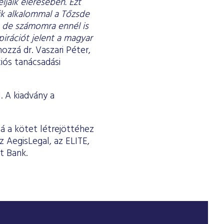
ljaik elérésében. Ezt
ik alkalommal a Tőzsde
, de számomra ennél is
pirációt jelent a magyar
hozzá dr. Vaszari Péter,
iós tanácsadási
 A kiadvány a
á a kötet létrejöttéhez
 AegisLegal, az ELITE,
t Bank.