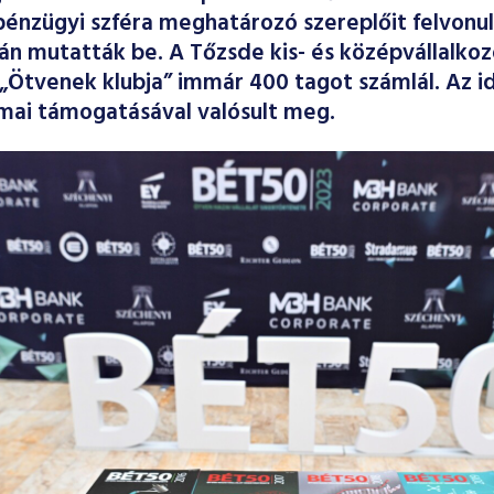
pénzügyi szféra meghatározó szereplőit felvonu
án mutatták be. A Tőzsde kis- és középvállalko
„Ötvenek klubja” immár 400 tagot számlál. Az id
mai támogatásával valósult meg.