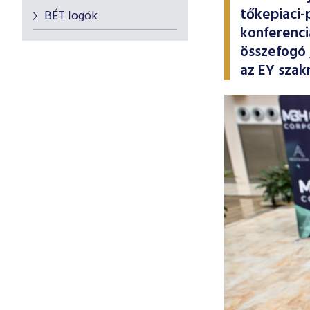
tőkepiaci-
BÉT logók
konferenci
összefogó 
az EY szak