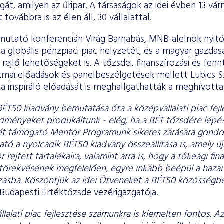
gát, amilyen az űripar. A társaságok az idei évben 13 vá
továbbra is az élen áll, 30 vállalattal.
mutató konferencián Virág Barnabás, MNB-alelnök nyit
 globális pénzpiaci piac helyzetét, és a magyar gazdasá
n rejlő lehetőségeket is. A tőzsdei, finanszírozási és fe
kmai előadások és panelbeszélgetések mellett Lubics Sz
a inspiráló előadását is meghallgathatták a meghívotta
BÉT50 kiadvány bemutatása óta a középvállalati piac fej
dményeket produkáltunk - elég, ha a BÉT tőzsdére lépés
sét támogató Mentor Programunk sikeres zárására gondo
ató a nyolcadik BÉT50 kiadvány összeállítása is, amely új
ör rejtett tartalékaira, valamint arra is, hogy a tőkeági fin
 törekvésének megfelelően, egyre inkább beépül a hazai v
ásba. Köszöntjük az idei Ötveneket a BÉT50 közösségbe
a Budapesti Értéktőzsde vezérigazgatója.
lalati piac fejlesztése számunkra is kiemelten fontos. Az