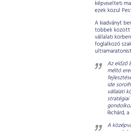
képviselteti ma
ezek közül Pest 
A kiadványt be
többek között a
vállalati körbe
foglalkozó sza
ultramaratonist
Az előző 
méltó ere
fejleszté
ide sorolh
vállalati k
stratégiai
gondolkoz
Richárd, 
A középvál