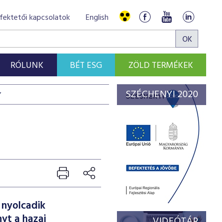
fektetői kapcsolatok
English
RÓLUNK
BÉT ESG
ZÖLD TERMÉKEK
SZÉCHENYI 2020
Y
 nyolcadik
yt a hazai
VIDEÓTÁR