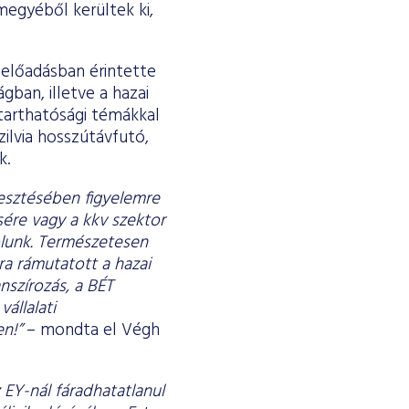
rmegyéből kerültek ki,
óelőadásban érintette
gban, illetve a hazai
nntarthatósági témákkal
ilvia hosszútávfutó,
k.
lesztésében figyelemre
ére vagy a kkv szektor
lunk. Természetesen
ra rámutatott a hazai
anszírozás, a BÉT
állalati
n!”
– mondta el Végh
 EY-nál fáradhatatlanul