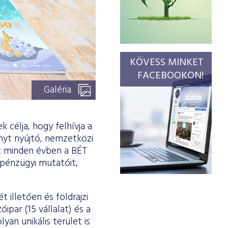
KÖVESS MINKET
FACEBOOKON!
Galéria
 célja, hogy felhívja a
ényt nyújtó, nemzetközi
ait minden évben a BÉT
 pénzügyi mutatóit,
illetően és földrajzi
par (15 vállalat) és a
yan unikális terület is