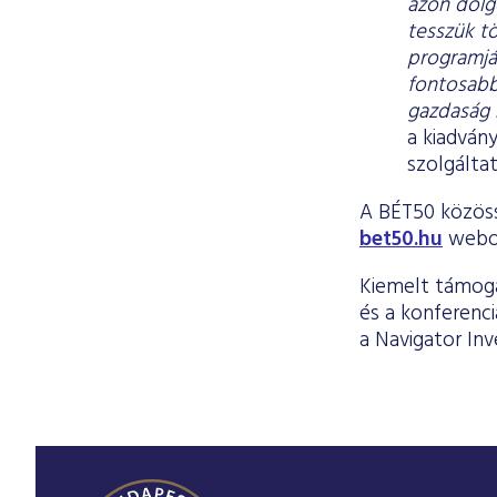
azon dolgo
tesszük t
programjá
fontosabb 
gazdaság 
a kiadván
szolgálta
A BÉT50 közöss
bet50.hu
webol
Kiemelt támoga
és a konferenc
a Navigator Inv