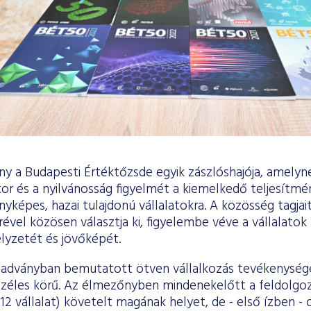
y a Budapesti Értéktőzsde egyik zászlóshajója, amelynek
tor és a nyilvánosság figyelmét a kiemelkedő teljesítm
enyképes, hazai tulajdonú vállalatokra. A közösség tagj
ével közösen választja ki, figyelembe véve a vállalatok
helyzetét és jövőképét.
kiadványban bemutatott ötven vállalkozás tevékenységét 
zéles körű. Az élmezőnyben mindenekelőtt a feldolgozói
2 vállalat) követelt magának helyet, de - első ízben - ol