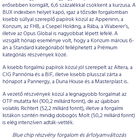
erősebben korrigált, 6,6 százalékkal csökkent a kurzusa. A
BUX indexben helyet kapó, igaz a tőzsdei forgalomban
kisebb súllyal szereplő papírok közül az Appeninn, a
Konzum, az FHB, a Csepel Holding, a Rába, a Waberer’s,
illetve az Opus Global is nagyobbat lépett lefelé. A
vizsgált hónap eseménye volt, hogy a Konzum március 6-
án a Standard kategóriából felléphetett a Prémium
kategóriás részvények közé.
A kisebb forgalmú papírok közül jól szerepelt az Altera, a
CIG Pannónia és a BIF, illetve kisebb plusszal zárta a
hónapot a Pannergy, a Duna House és a Masterplast is.
A vezető részvények közül a legnagyobb forgalmat az
OTP mutatta fel (100,2 milliárd forint), de az újabban
volatilis Richtert (52,2 milliárd forint), illetve a forgalmi
listákon szintén mindig dobogós Molt (50,2 milliárd forint)
is elég intenzíven adták-vették.
Blue chip részvény forgalom és árfolyamváltozás