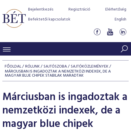
Bejelentkezés
Regisztráció
Elérhetőség
Befektetői kapcsolatok
English
KERESKEDÉSI ADATOK
FŐOLDAL
RÓLUNK
SAJTÓSZOBA
SAJTÓKÖZLEMÉNYEK
MÁRCIUSBAN IS INGADOZTAK A NEMZETKÖZI INDEXEK, DE A
INDEXEK
BEFEKTETŐK
MAGYAR BLUE CHIPEK STABILAK MARADTAK
Részvényindexek
Piaci forgalom
Termékcsoportok
KIBOCSÁTÓK
Márciusban is ingadoztak a
Kötvényindexek
Kedvenc instrumentumok
Szabályozás
Indexek
Részvény és vállalati kötvény tőzsdei bevezetését támoga
TŐZSDETAGOK
nemzetközi indexek, de a
Jelzáloglevél indexek
program
Azonnali Piac
Alkalmazott díjstruktúra
BÉT szabályzatok
Részvény szekció
Tőzsdetagok, üzletkötők
magyar blue chipek
VENDOROK
Vállalati kötvény indexek
Származékos piac
BÉT Xtend - Részvénypiac egyszerűen
Részvények
Elszámolás
Befektetővédelem
Hitelpapír szekció
Útmutató a taggá váláshoz