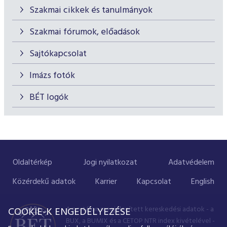
Szakmai cikkek és tanulmányok
Szakmai fórumok, előadások
Sajtókapcsolat
Imázs fotók
BÉT logók
Oldaltérkép
Jogi nyilatkozat
Adatvédelem
Közérdekű adatok
Karrier
Kapcsolat
English
A portálon megjelenített kereskedési adatok - a
COOKIE-K ENGEDÉLYEZÉSE
BUX, a BUMIX és a CETOP NTR index kivételével -