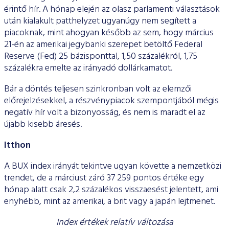
érintő hír. A hónap elején az olasz parlamenti választások
után kialakult patthelyzet ugyanúgy nem segített a
piacoknak, mint ahogyan később az sem, hogy március
21-én az amerikai jegybanki szerepet betöltő Federal
Reserve (Fed) 25 bázisponttal, 1,50 százalékról, 1,75
százalékra emelte az irányadó dollárkamatot.
Bár a döntés teljesen szinkronban volt az elemzői
előrejelzésekkel, a részvénypiacok szempontjából mégis
negatív hír volt a bizonyosság, és nem is maradt el az
újabb kisebb áresés.
Itthon
A BUX index irányát tekintve ugyan követte a nemzetközi
trendet, de a márciust záró 37 259 pontos értéke egy
hónap alatt csak 2,2 százalékos visszaesést jelentett, ami
enyhébb, mint az amerikai, a brit vagy a japán lejtmenet.
Index értékek relatív változása