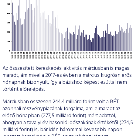
Az összesített kereskedési aktivitás márciusban is magas
maradt, ám mivel a 2017-es évben a március kiugróan erős
hónapnak bizonyult, így a bázishoz képest ezúttal nem
történt előrelépés.
Márciusban összesen 244,4 milliárd forint volt a BÉT
azonnali részvénypiacának forgalma, ami elmaradt az
előző hónapban (277,5 milliárd forint) mért adattól,
ahogyan a tavalyi év hasonló időszakának értékétől (274,5
milliárd forint) is, bár idén hárommal kevesebb napon