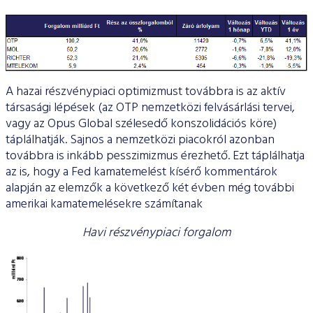
A hazai részvénypiaci optimizmust továbbra is az aktív
társasági lépések (az OTP nemzetközi felvásárlási tervei,
vagy az Opus Global szélesedő konszolidációs köre)
táplálhatják. Sajnos a nemzetközi piacokról azonban
továbbra is inkább pesszimizmus érezhető. Ezt táplálhatja
az is, hogy a Fed kamatemelést kísérő kommentárok
alapján az elemzők a következő két évben még további
amerikai kamatemelésekre számítanak
Havi részvénypiaci forgalom