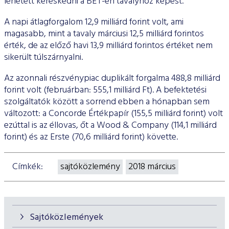
lehetett kereskedni a BÉT-en tavalyhoz képest.
A napi átlagforgalom 12,9 milliárd forint volt, ami
magasabb, mint a tavaly márciusi 12,5 milliárd forintos
érték, de az előző havi 13,9 milliárd forintos értéket nem
sikerült túlszárnyalni.
Az azonnali részvénypiac duplikált forgalma 488,8 milliárd
forint volt (februárban: 555,1 milliárd Ft). A befektetési
szolgáltatók között a sorrend ebben a hónapban sem
változott: a Concorde Értékpapír (155,5 milliárd forint) volt
ezúttal is az éllovas, őt a Wood & Company (114,1 milliárd
forint) és az Erste (70,6 milliárd forint) követte.
Címkék:
sajtóközlemény
2018 március
Sajtóközlemények