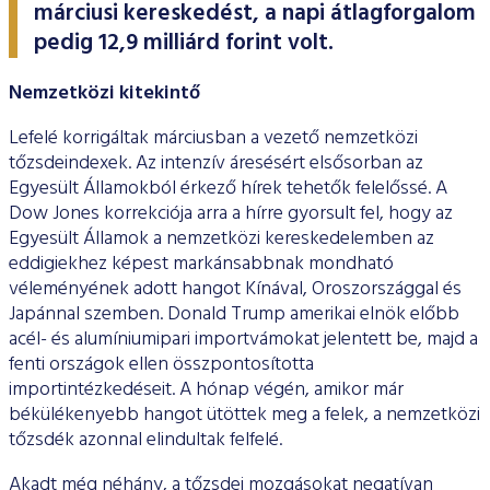
ESG Útmutató
márciusi kereskedést, a napi átlagforgalom
pedig 12,9 milliárd forint volt.
Nemzetközi kitekintő
Lefelé korrigáltak márciusban a vezető nemzetközi
tőzsdeindexek. Az intenzív áresésért elsősorban az
Egyesült Államokból érkező hírek tehetők felelőssé. A
Dow Jones korrekciója arra a hírre gyorsult fel, hogy az
Egyesült Államok a nemzetközi kereskedelemben az
eddigiekhez képest markánsabbnak mondható
véleményének adott hangot Kínával, Oroszországgal és
Japánnal szemben. Donald Trump amerikai elnök előbb
acél- és alumíniumipari importvámokat jelentett be, majd a
fenti országok ellen összpontosította
importintézkedéseit. A hónap végén, amikor már
békülékenyebb hangot ütöttek meg a felek, a nemzetközi
tőzsdék azonnal elindultak felfelé.
Akadt még néhány, a tőzsdei mozgásokat negatívan