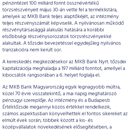
pénzintézet 100 milliárd forint össznévértékű
törzsrészvényeit május 30-án vette fel a terméklistára,
amelyek az MKB Bank teljes alaptőkéjét, az intézmény
teljes részvényszámát képviselik. A nyilvánosan működő
részvénytársasággá alakulás hatására a korábbi
elsőbbségi részvénysorozatok törzsrészvényekké
alakultak. A tőzsdei bevezetéssel egyidejűleg nyilvános
tranzakcióra nem került sor.
A kereskedés megkezdésekor az MKB Bank Nyrt. tőzsdei
kapitalizációja meghaladja a 197 milliárd forintot, amellyel a
kibocsátók rangsorában a 6. helyet foglalja el.
Az MKB Bank Magyarország egyik legnagyobb múltra,
közel 70 évre visszatekintő, a mai napig meghatározó
pénzügyi szereplője. Az intézmény és a Budapesti
Értéktőzsde megannyi közös értékkel rendelkezik,
számos aspektusban könyvelhettek el fontos sikereket az
elmúlt évek során, többek között a kis- és
középvállalatok növekedésének elősegítésében, a