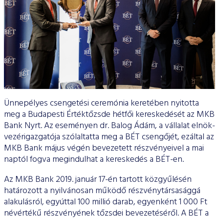
ESG Útmutató
Ünnepélyes csengetési ceremónia keretében nyitotta
meg a Budapesti Értéktőzsde hétfői kereskedését az MKB
Bank Nyrt. Az eseményen dr. Balog Ádám, a vállalat elnök-
vezérigazgatója szólaltatta meg a BÉT csengőjét, ezáltal az
MKB Bank május végén bevezetett részvényeivel a mai
naptól fogva megindulhat a kereskedés a BÉT-en.
Az MKB Bank 2019. január 17-én tartott közgyűlésén
határozott a nyilvánosan működő részvénytársasággá
alakulásról, egyúttal 100 millió darab, egyenként 1 000 Ft
névértékű részvényének tőzsdei bevezetéséről. A BÉT a