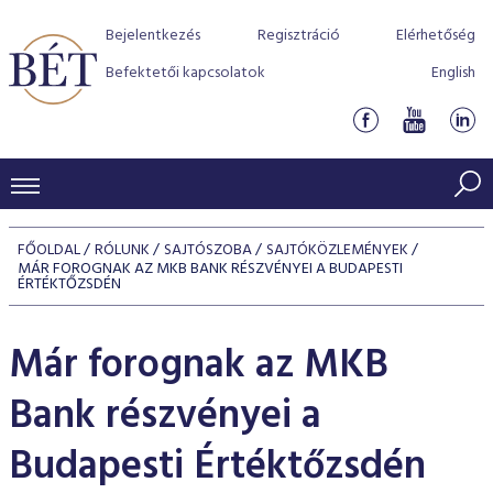
Bejelentkezés
Regisztráció
Elérhetőség
Befektetői kapcsolatok
English
KERESKEDÉSI ADATOK
FŐOLDAL
RÓLUNK
SAJTÓSZOBA
SAJTÓKÖZLEMÉNYEK
MÁR FOROGNAK AZ MKB BANK RÉSZVÉNYEI A BUDAPESTI
INDEXEK
BEFEKTETŐK
ÉRTÉKTŐZSDÉN
Részvényindexek
Piaci forgalom
Termékcsoportok
KIBOCSÁTÓK
Már forognak az MKB
Kötvényindexek
Kedvenc instrumentumok
Szabályozás
Indexek
Részvény és vállalati kötvény tőzsdei bevezetését támoga
TŐZSDETAGOK
Bank részvényei a
Jelzáloglevél indexek
program
Azonnali Piac
Alkalmazott díjstruktúra
BÉT szabályzatok
Részvény szekció
Tőzsdetagok, üzletkötők
Budapesti Értéktőzsdén
VENDOROK
Vállalati kötvény indexek
Származékos piac
BÉT Xtend - Részvénypiac egyszerűen
Részvények
Elszámolás
Befektetővédelem
Hitelpapír szekció
Útmutató a taggá váláshoz