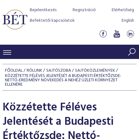
Bejelentkezés
Regisztráció
Elérhetőség
Befektetői kapcsolatok
English
KERESKEDÉSI ADATOK
FŐOLDAL
RÓLUNK
SAJTÓSZOBA
SAJTÓKÖZLEMÉNYEK
KÖZZÉTETTE FÉLÉVES JELENTÉSÉT A BUDAPESTI ÉRTÉKTŐZSDE:
INDEXEK
BEFEKTETŐK
NETTÓ-EREDMÉNY NÖVEKEDÉS A NEHÉZ ÜZLETI KÖRNYEZET
ELLENÉRE
Részvényindexek
Piaci forgalom
Termékcsoportok
KIBOCSÁTÓK
Közzétette Féléves
Kötvényindexek
Kedvenc instrumentumok
Szabályozás
Indexek
Részvény és vállalati kötvény tőzsdei bevezetését támoga
TŐZSDETAGOK
Jelzáloglevél indexek
program
Azonnali Piac
Jelentését a Budapesti
Alkalmazott díjstruktúra
BÉT szabályzatok
Részvény szekció
Tőzsdetagok, üzletkötők
VENDOROK
Vállalati kötvény indexek
Származékos piac
BÉT Xtend - Részvénypiac egyszerűen
Részvények
Elszámolás
Befektetővédelem
Értéktőzsde: Nettó-
Hitelpapír szekció
Útmutató a taggá váláshoz