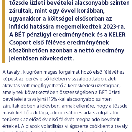
ESG Útmutató
tőzsde üzleti bevételei alacsonyabb szinten
zárultak, mint egy évvel korábban,
ugyanakkor a költségei elsősorban az
infláció hatására megemelkedtek 2023-ra.
A BÉT pénzügyi eredményének és a KELER
Csoport első féléves eredményének
köszönhetően azonban a nettó eredmény
jelentősen növekedett.
A tavalyi, kiugróan magas forgalmat hozó első félévéhez
képest az idei év első felében visszafogottabb üzleti
aktivitás volt megfigyelhető a kereskedési üzletágban,
amelynek következtében összességében a BÉT üzleti
bevételei a tavalyinál 15%-kal alacsonyabb szinten
zárultak ebben a félévben, annak ellenére, hogy a tőzsde
másik két fő üzletága, a kibocsátói és adatszolgáltatói
területek az előző év első félévét meghaladó bevételt
értek el. A piacok volatilitása világszerte csökkent a tavalyi