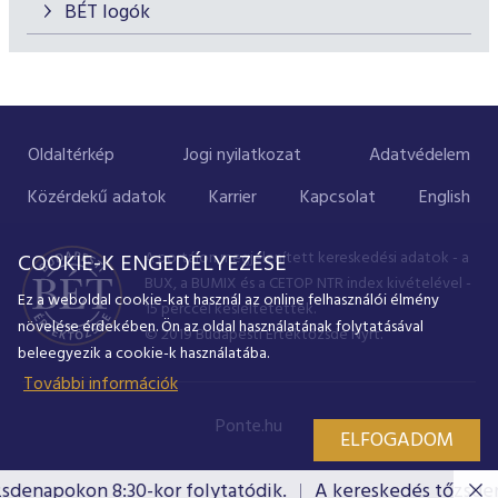
BÉT logók
Oldaltérkép
Jogi nyilatkozat
Adatvédelem
Közérdekű adatok
Karrier
Kapcsolat
English
A portálon megjelenített kereskedési adatok - a
COOKIE-K ENGEDÉLYEZÉSE
BUX, a BUMIX és a CETOP NTR index kivételével -
Ez a weboldal cookie-kat használ az online felhasználói élmény
15 perccel késleltetettek.
növelése érdekében. Ön az oldal használatának folytatásával
© 2019 Budapesti Értéktőzsde Nyrt.
beleegyezik a cookie-k használatába.
További információk
Ponte.hu
ELFOGADOM
sdenapokon 8:30-kor folytatódik.
A kereskedés tőzsden