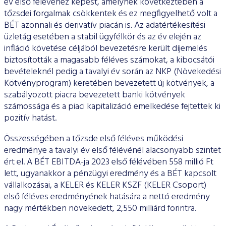
év első félévéhez képest, amelynek következtében a
tőzsdei forgalmak csökkentek és ez megfigyelhető volt a
BÉT azonnali és derivatív piacán is. Az adatértékesítési
üzletág esetében a stabil ügyfélkör és az év elején az
infláció követése céljából bevezetésre került díjemelés
biztosították a magasabb féléves számokat, a kibocsátói
bevételeknél pedig a tavalyi év során az NKP (Növekedési
Kötvényprogram) keretében bevezetett új kötvények, a
szabályozott piacra bevezetett banki kötvények
számossága és a piaci kapitalizáció emelkedése fejtettek ki
pozitív hatást.
Összességében a tőzsde első féléves működési
eredménye a tavalyi év első félévénél alacsonyabb szintet
ért el. A BÉT EBITDA-ja 2023 első félévében 558 millió Ft
lett, ugyanakkor a pénzügyi eredmény és a BÉT kapcsolt
vállalkozásai, a KELER és KELER KSZF (KELER Csoport)
első féléves eredményének hatására a nettó eredmény
nagy mértékben növekedett, 2,550 milliárd forintra.