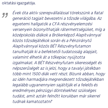
oktatási igazgatója.
Évek óta aktív szerepvállalással törekszünk a fiatal
generáció tagjait bevezetni a tőzsde világába. Az
egyetemi hallgatók a CFA részvényelemzési
versenyein bizonyíthatják rátermettségüket, míg a
középiskolás diákok a Brókerképző Alapítvánnyal
közös tőzsdejátékok során és a Pénziránytű
Alapítvánnyal közös BÉT Részvényfutamon
tanulhatják ki a befektetői tudatosság alapjait,
valamint élhetik át a tőkepiac nyújtotta
izgalmakat. A BÉT Részvényfutam sikerességét és
népszerűségét az is jelzi, hogy a tavalyi játékban
több mint 1500 diák vett részt. Bízunk abban, hogy
az idén harmadjára megrendezett tőzsdejátékban
legalább ugyanennyien sajátítják el a felelős és
eredményes pénzügyi döntésekhez szükséges
tudást, amit aztán felnőtt korukban már sikerrel
tudnak kamatoztatni
”