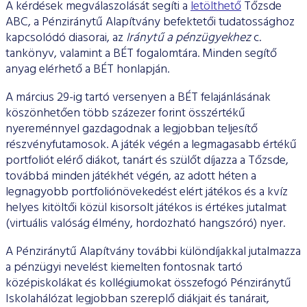
A kérdések megválaszolását segíti a
letölthető
Tőzsde
ABC, a Pénziránytű Alapítvány befektetői tudatossághoz
kapcsolódó diasorai, az
Iránytű a pénzügyekhez
c.
tankönyv, valamint a BÉT fogalomtára. Minden segítő
anyag elérhető a BÉT honlapján.
A március 29-ig tartó versenyen a BÉT felajánlásának
köszönhetően több százezer forint összértékű
nyereménnyel gazdagodnak a legjobban teljesítő
részvényfutamosok. A játék végén a legmagasabb értékű
portfoliót elérő diákot, tanárt és szülőt díjazza a Tőzsde,
továbbá minden játékhét végén, az adott héten a
legnagyobb portfoliónövekedést elért játékos és a kvíz
helyes kitöltői közül kisorsolt játékos is értékes jutalmat
(virtuális valóság élmény, hordozható hangszóró) nyer.
A Pénziránytű Alapítvány további különdíjakkal jutalmazza
a pénzügyi nevelést kiemelten fontosnak tartó
középiskolákat és kollégiumokat összefogó Pénziránytű
Iskolahálózat legjobban szereplő diákjait és tanárait,