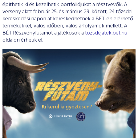
ESG Útmutató
építhetik ki és kezelhetik portfoliójukat a résztvevők. A
verseny alatt február 25. és március 29. között, 24 tőzsdei
kereskedési napon át kereskedhetnek a BÉT-en elérhető
termékekkel, valós időben, valós árfolyamok mellett. A
BÉT Részvényfutamot a játékosok a
tozsdejatek.bet.hu
oldalon érhetik el.