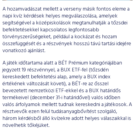
A hozamvadászat mellett a verseny másik fontos eleme a
napi kvíz kérdések helyes megválaszolása, amelyek
segítségével a középiskolások megtanulhatják a tőzsdei
befektetésekkel kapcsolatos legfontosabb
törvényszerűségeket, például a kockázat és hozam
összefüggését és a részvények hosszú távú tartási idejére
vonatkozó ajánlást.
A játék időtartama alatt a BÉT Prémium kategóriájában
jegyzett 19 részvénnyel, a BUX ETF-fel (tőzsdén
kereskedett befektetési alap, amely a BUX index
értékének változását követi), a BÉT-re az ősszel
bevezetett nemzetközi ETF-ekkel és a BUX határidős
termékeivel (december 31-i határidővel) valós időben
valós árfolyamok mellett tudnak kereskedni a játékosok. A
résztvevők ezen felül tudásanyagbővítést szolgáló,
három kérdésből álló kvízekre adott helyes válaszaikkal is
növelhetik tőkéjüket.