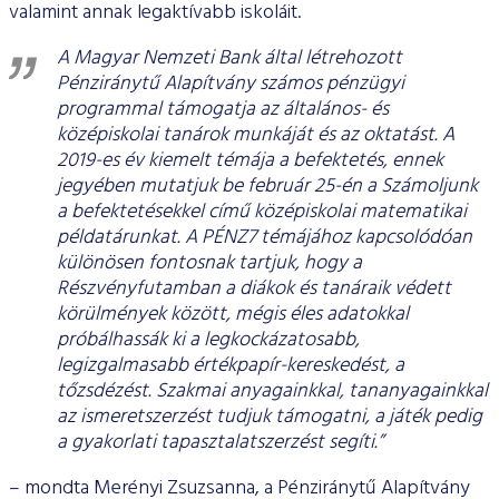
valamint annak legaktívabb iskoláit.
A Magyar Nemzeti Bank által létrehozott
Pénziránytű Alapítvány számos pénzügyi
programmal támogatja az általános- és
középiskolai tanárok munkáját és az oktatást. A
2019-es év kiemelt témája a befektetés, ennek
jegyében mutatjuk be február 25-én a Számoljunk
a befektetésekkel című középiskolai matematikai
példatárunkat. A PÉNZ7 témájához kapcsolódóan
különösen fontosnak tartjuk, hogy a
Részvényfutamban a diákok és tanáraik védett
körülmények között, mégis éles adatokkal
próbálhassák ki a legkockázatosabb,
legizgalmasabb értékpapír-kereskedést, a
tőzsdézést. Szakmai anyagainkkal, tananyagainkkal
az ismeretszerzést tudjuk támogatni, a játék pedig
a gyakorlati tapasztalatszerzést segíti.”
– mondta Merényi Zsuzsanna, a Pénziránytű Alapítvány