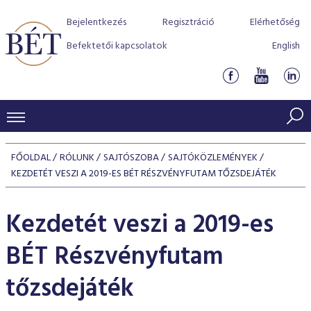
Bejelentkezés
Regisztráció
Elérhetőség
Befektetői kapcsolatok
English
KERESKEDÉSI ADATOK
FŐOLDAL
RÓLUNK
SAJTÓSZOBA
SAJTÓKÖZLEMÉNYEK
INDEXEK
KEZDETÉT VESZI A 2019-ES BÉT RÉSZVÉNYFUTAM TŐZSDEJÁTÉK
BEFEKTETŐK
Részvényindexek
Piaci forgalom
Termékcsoportok
Kezdetét veszi a 2019-es
KIBOCSÁTÓK
Kötvényindexek
Kedvenc instrumentumok
Szabályozás
Indexek
Részvény és vállalati kötvény tőzsdei bevezetését támoga
BÉT Részvényfutam
TŐZSDETAGOK
Jelzáloglevél indexek
program
Azonnali Piac
Alkalmazott díjstruktúra
BÉT szabályzatok
Részvény szekció
tőzsdejáték
Tőzsdetagok, üzletkötők
VENDOROK
Vállalati kötvény indexek
Származékos piac
BÉT Xtend - Részvénypiac egyszerűen
Részvények
Elszámolás
Befektetővédelem
Hitelpapír szekció
Útmutató a taggá váláshoz