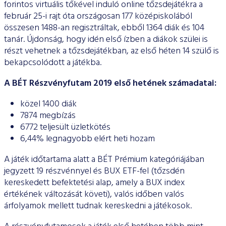
forintos virtuális tőkével induló online tőzsdejátékra a
február 25-i rajt óta országosan 177 középiskolából
összesen 1488-an regisztráltak, ebből 1364 diák és 104
tanár. Újdonság, hogy idén első ízben a diákok szülei is
részt vehetnek a tőzsdejátékban, az első héten 14 szülő is
bekapcsolódott a játékba.
A BÉT Részvényfutam 2019 első hetének számadatai:
közel 1400 diák
7874 megbízás
6772 teljesült üzletkötés
6,44% legnagyobb elért heti hozam
A játék időtartama alatt a BÉT Prémium kategóriájában
jegyzett 19 részvénnyel és BUX ETF-fel (tőzsdén
kereskedett befektetési alap, amely a BUX index
értékének változását követi), valós időben valós
árfolyamok mellett tudnak kereskedni a játékosok.