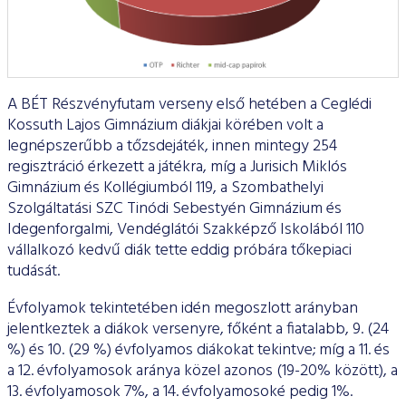
A BÉT Részvényfutam verseny első hetében a Ceglédi
Kossuth Lajos Gimnázium diákjai körében volt a
legnépszerűbb a tőzsdejáték, innen mintegy 254
regisztráció érkezett a játékra, míg a Jurisich Miklós
Gimnázium és Kollégiumból 119, a Szombathelyi
Szolgáltatási SZC Tinódi Sebestyén Gimnázium és
Idegenforgalmi, Vendéglátói Szakképző Iskolából 110
vállalkozó kedvű diák tette eddig próbára tőkepiaci
tudását.
Évfolyamok tekintetében idén megoszlott arányban
jelentkeztek a diákok versenyre, főként a fiatalabb, 9. (24
%) és 10. (29 %) évfolyamos diákokat tekintve; míg a 11. és
a 12. évfolyamosok aránya közel azonos (19-20% között), a
13. évfolyamosok 7%, a 14. évfolyamosoké pedig 1%.