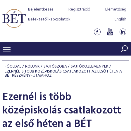
Bejelentkezés
Regisztráció
Elérhetőség
Befektetői kapcsolatok
English
KERESKEDÉSI ADATOK
FŐOLDAL
RÓLUNK
SAJTÓSZOBA
SAJTÓKÖZLEMÉNYEK
EZERNÉL IS TÖBB KÖZÉPISKOLÁS CSATLAKOZOTT AZ ELSŐ HÉTEN A
INDEXEK
BEFEKTETŐK
BÉT RÉSZVÉNYFUTAMHOZ
Részvényindexek
Piaci forgalom
Termékcsoportok
KIBOCSÁTÓK
Ezernél is több
Kötvényindexek
Kedvenc instrumentumok
Szabályozás
Indexek
Részvény és vállalati kötvény tőzsdei bevezetését támoga
TŐZSDETAGOK
középiskolás csatlakozott
Jelzáloglevél indexek
program
Azonnali Piac
Alkalmazott díjstruktúra
BÉT szabályzatok
Részvény szekció
Tőzsdetagok, üzletkötők
az első héten a BÉT
VENDOROK
Vállalati kötvény indexek
Származékos piac
BÉT Xtend - Részvénypiac egyszerűen
Részvények
Elszámolás
Befektetővédelem
Hitelpapír szekció
Útmutató a taggá váláshoz