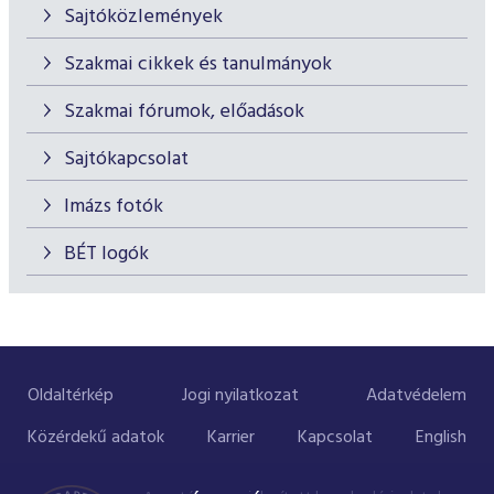
Sajtóközlemények
Szakmai cikkek és tanulmányok
Szakmai fórumok, előadások
Sajtókapcsolat
Imázs fotók
BÉT logók
Oldaltérkép
Jogi nyilatkozat
Adatvédelem
Közérdekű adatok
Karrier
Kapcsolat
English