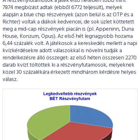
A részvényfutamosok a játék első hetében több mint
7874 megbízást adtak (ebből 6772 teljesült), melyek
alapján a blue chip részvények (azon belül is az OTP és a
Richter) voltak a diákok kedvencei, de sok üzlet köttetett
meg a mid-cap részvények piacán is (pl. Appeninn, Duna
House, Konzum, Opus). Az első hét legnagyobb hozama
6,44 százalék volt. A játékosok a kereskedés mellett a napi
kvízkérdésekre adott válaszokkal is növelni tudják a
rendelkezésre álló összeget: az első héten összesen 2270
darab kvízt töltöttek ki a részvényfutamosok, melyeknek
közel 30 százalékára érkezett mindhárom kérdésre helyes
válasz.