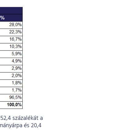
 52,4 százalékát a
rmányárpa és 20,4