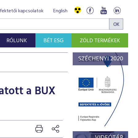
fektetői kapcsolatok
English
RÓLUNK
BÉT ESG
ZÖLD TERMÉKEK
SZÉCHENYI 2020
atott a BUX
VIDEÓTÁR