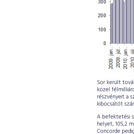
Sor került tová
közel félmilliá
részvényeit a 
kibocsátót szám
A befektetési 
helyet, 105,2 m
Concorde pedig 