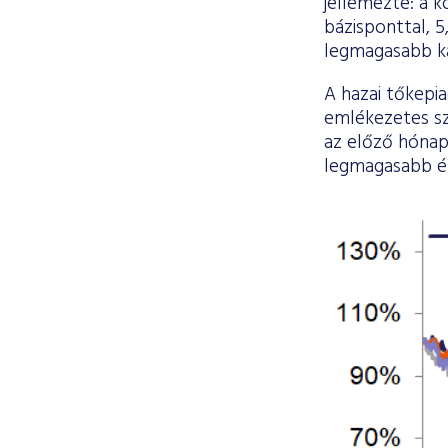
jellemezte: a k
bázisponttal, 
legmagasabb ka
A hazai tőkepia
emlékezetes sz
az előző hónaph
legmagasabb ér