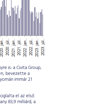
e is: a Civita Group,
ben, bevezette a
 nyomán immár 21
glalta el az első
y 83,9 milliárd, a