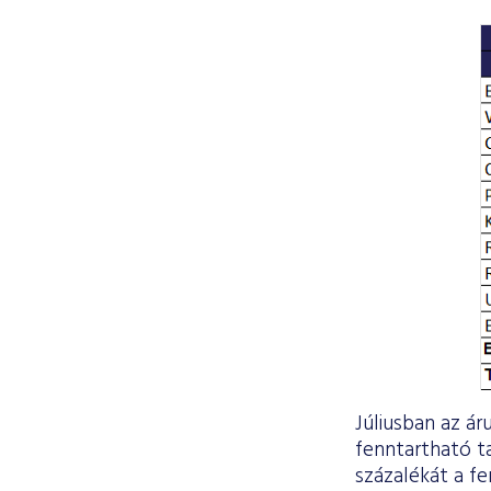
Júliusban az ár
fenntartható t
százalékát a f