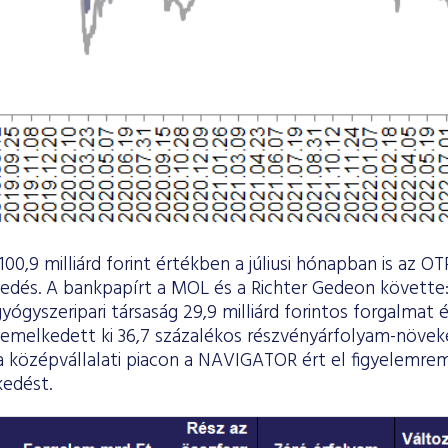
00,9 milliárd forint értékben a júliusi hónapban is az O
kedés. A bankpapírt a MOL és a Richter Gedeon követte: a
 gyógyszeripari társaság 29,9 milliárd forintos forgalmat 
emelkedett ki 36,7 százalékos részvényárfolyam-növek
a középvállalati piacon a NAVIGATOR ért el figyelemrem
edést.