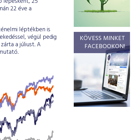
ó lépésként, 25
omán 22 éve a
ténelmi léptékben is
ekedéssel, végül pedig
KÖVESS MINKET
rta a júliust. A
FACEBOOKON!
 mutató.