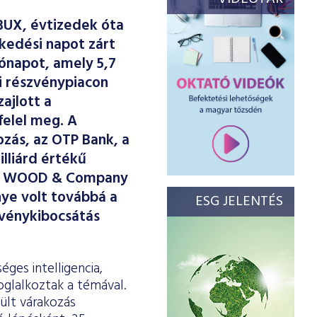
BUX, évtizedek óta
skedési napot zárt
hónapot, amely 5,7
i részvénypiacon
ajlott a
felel meg. A
zás, az OTP Bank, a
illiárd értékű
 a WOOD & Company
nye volt továbbá a
ESG JELENTÉS
zvénykibocsátás
ges intelligencia,
oglalkoztak a témával.
ült várakozás