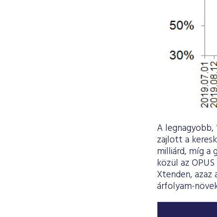
A legnagyobb, 1
zajlott a keres
milliárd, míg a
közül az OPUS 
Xtenden, azaz 
árfolyam-növek