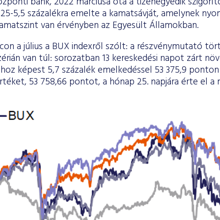
özponti bank, 2022 márciusa óta a tizenegyedik szigorít
5,25-5,5 százalékra emelte a kamatsávját, amelynek ny
matszint van érvényben az Egyesült Államokban.
con a július a BUX indexről szólt: a részvénymutató tör
érián van túl: sorozatban 13 kereskedési napot zárt növ
oz képest 5,7 százalék emelkedéssel 53 375,9 ponton zá
téket, 53 758,66 pontot, a hónap 25. napjára érte el a