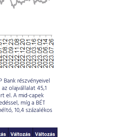
TP Bank részvényeivel
z olajvállalat 45,1
ért el. A mid-capek
edéssel, míg a BÉT
éltó, 10,4 százalékos