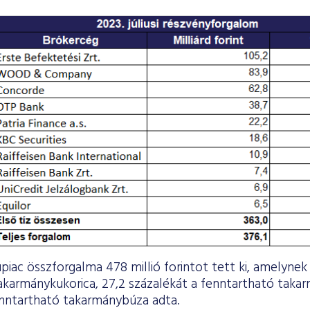
upiac összforgalma 478 millió forintot tett ki, amelynek
akarmánykukorica, 27,2 százalékát a fenntartható taka
enntartható takarmánybúza adta.