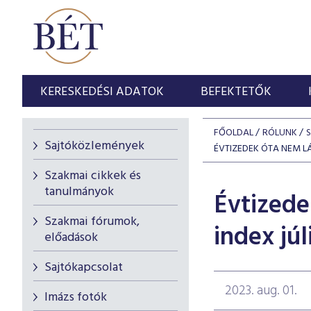
KERESKEDÉSI ADATOK
BEFEKTETŐK
FŐOLDAL
RÓLUNK
Sajtóközlemények
ÉVTIZEDEK ÓTA NEM L
Szakmai cikkek és
tanulmányok
Évtizede
Szakmai fórumok,
index jú
előadások
Sajtókapcsolat
2023. aug. 01.
Imázs fotók