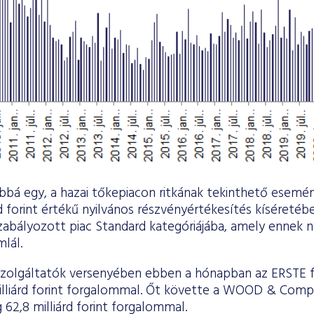
bbá egy, a hazai tőkepiacon ritkának tekinthető eseményr
rd forint értékű nyilvános részvényértékesítés kíséreté
szabályozott piac Standard kategóriájába, amely ennek
lál.
szolgáltatók versenyében ebben a hónapban az ERSTE fo
illiárd forint forgalommal. Őt követte a WOOD & Compan
62,8 milliárd forint forgalommal.