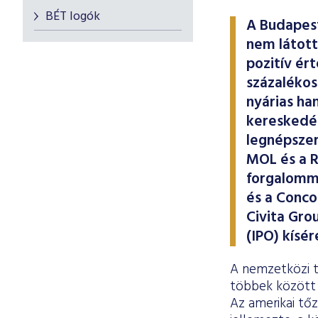
BÉT logók
A Budapest
nem látott
pozitív ér
százalékos
nyárias han
kereskedés
legnépszer
MOL és a R
forgalomm
és a Conco
Civita Gro
(IPO) kísé
A nemzetközi tő
többek között 
Az amerikai tő