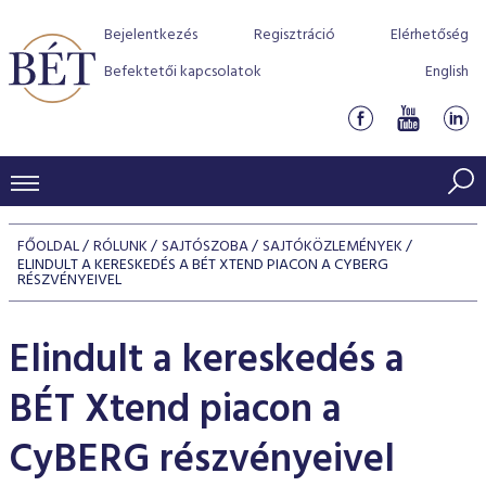
Bejelentkezés
Regisztráció
Elérhetőség
Befektetői kapcsolatok
English
KERESKEDÉSI ADATOK
FŐOLDAL
RÓLUNK
SAJTÓSZOBA
SAJTÓKÖZLEMÉNYEK
ELINDULT A KERESKEDÉS A BÉT XTEND PIACON A CYBERG
INDEXEK
BEFEKTETŐK
RÉSZVÉNYEIVEL
Részvényindexek
Piaci forgalom
Termékcsoportok
KIBOCSÁTÓK
Elindult a kereskedés a
Kötvényindexek
Kedvenc instrumentumok
Szabályozás
Indexek
Részvény és vállalati kötvény tőzsdei bevezetését támoga
TŐZSDETAGOK
BÉT Xtend piacon a
Jelzáloglevél indexek
program
Azonnali Piac
Alkalmazott díjstruktúra
BÉT szabályzatok
Részvény szekció
Tőzsdetagok, üzletkötők
CyBERG részvényeivel
VENDOROK
Vállalati kötvény indexek
Származékos piac
BÉT Xtend - Részvénypiac egyszerűen
Részvények
Elszámolás
Befektetővédelem
Hitelpapír szekció
Útmutató a taggá váláshoz