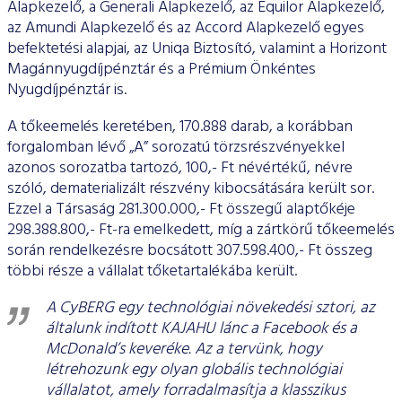
Alapkezelő, a Generali Alapkezelő, az Equilor Alapkezelő,
az Amundi Alapkezelő és az Accord Alapkezelő egyes
befektetési alapjai, az Uniqa Biztosító, valamint a Horizont
Magánnyugdíjpénztár és a Prémium Önkéntes
Nyugdíjpénztár is.
A tőkeemelés keretében, 170.888 darab, a korábban
forgalomban lévő „A” sorozatú törzsrészvényekkel
azonos sorozatba tartozó, 100,- Ft névértékű, névre
szóló, dematerializált részvény kibocsátására került sor.
Ezzel a Társaság 281.300.000,- Ft összegű alaptőkéje
298.388.800,- Ft-ra emelkedett, míg a zártkörű tőkeemelés
során rendelkezésre bocsátott 307.598.400,- Ft összeg
többi része a vállalat tőketartalékába került.
A CyBERG egy technológiai növekedési sztori, az
általunk indított KAJAHU lánc a Facebook és a
McDonald’s keveréke. Az a tervünk, hogy
létrehozunk egy olyan globális technológiai
vállalatot, amely forradalmasítja a klasszikus