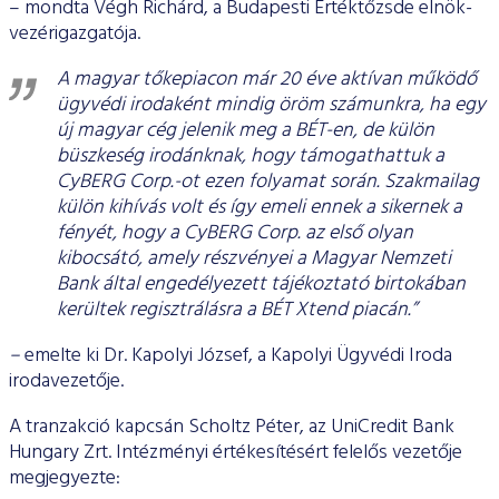
– mondta Végh Richárd, a Budapesti Értéktőzsde elnök-
vezérigazgatója.
A magyar tőkepiacon már 20 éve aktívan működő
ügyvédi irodaként mindig öröm számunkra, ha egy
új magyar cég jelenik meg a BÉT-en, de külön
büszkeség irodánknak, hogy támogathattuk a
CyBERG Corp.-ot ezen folyamat során. Szakmailag
külön kihívás volt és így emeli ennek a sikernek a
fényét, hogy a CyBERG Corp. az első olyan
kibocsátó, amely részvényei a Magyar Nemzeti
Bank által engedélyezett tájékoztató birtokában
kerültek regisztrálásra a BÉT Xtend piacán.”
–
emelte ki Dr. Kapolyi József, a Kapolyi Ügyvédi Iroda
irodavezetője.
A tranzakció kapcsán Scholtz Péter, az UniCredit Bank
Hungary Zrt. Intézményi értékesítésért felelős vezetője
megjegyezte: