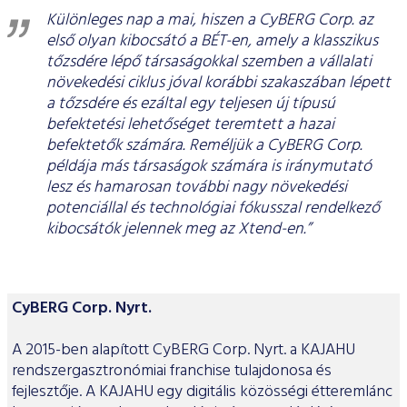
Különleges nap a mai, hiszen a CyBERG Corp. az
első olyan kibocsátó a BÉT-en, amely a klasszikus
tőzsdére lépő társaságokkal szemben a vállalati
növekedési ciklus jóval korábbi szakaszában lépett
a tőzsdére és ezáltal egy teljesen új típusú
befektetési lehetőséget teremtett a hazai
befektetők számára. Reméljük a CyBERG Corp.
példája más társaságok számára is iránymutató
lesz és hamarosan további nagy növekedési
potenciállal és technológiai fókusszal rendelkező
kibocsátók jelennek meg az Xtend-en.”
CyBERG Corp. Nyrt.
A 2015-ben alapított CyBERG Corp. Nyrt. a KAJAHU
rendszergasztronómiai franchise tulajdonosa és
fejlesztője. A KAJAHU egy digitális közösségi étteremlánc