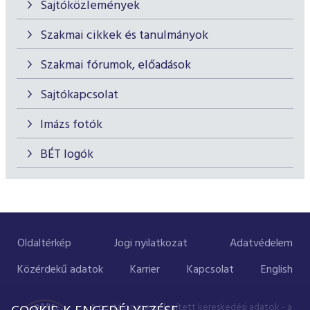
Sajtóközlemények
Szakmai cikkek és tanulmányok
Szakmai fórumok, előadások
Sajtókapcsolat
Imázs fotók
BÉT logók
Oldaltérkép
Jogi nyilatkozat
Adatvédelem
Közérdekű adatok
Karrier
Kapcsolat
English
A portálon megjelenített kereskedési adatok - a