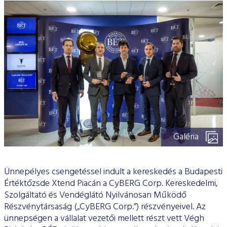
ESG Útmutató
Galéria
Ünnepélyes csengetéssel indult a kereskedés a Budapesti
Értéktőzsde Xtend Piacán a CyBERG Corp. Kereskedelmi,
Szolgáltató és Vendéglátó Nyilvánosan Működő
Részvénytársaság („CyBERG Corp.”) részvényeivel. Az
ünnepségen a vállalat vezetői mellett részt vett Végh