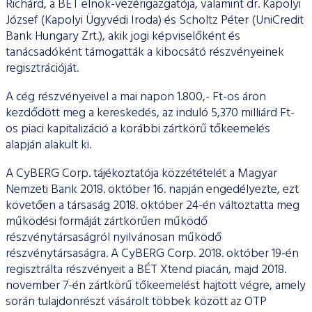
Richárd, a BÉT elnök-vezérigazgatója, valamint dr. Kapolyi
József (Kapolyi Ügyvédi Iroda) és Scholtz Péter (UniCredit
Bank Hungary Zrt.), akik jogi képviselőként és
tanácsadóként támogatták a kibocsátó részvényeinek
regisztrációját.
A cég részvényeivel a mai napon 1.800,- Ft-os áron
kezdődött meg a kereskedés, az induló 5,370 milliárd Ft-
os piaci kapitalizáció a korábbi zártkörű tőkeemelés
alapján alakult ki.
A CyBERG Corp. tájékoztatója közzétételét a Magyar
Nemzeti Bank 2018. október 16. napján engedélyezte, ezt
követően a társaság 2018. október 24-én változtatta meg
működési formáját zártkörűen működő
részvénytársaságról nyilvánosan működő
részvénytársaságra. A CyBERG Corp. 2018. október 19-én
regisztrálta részvényeit a BÉT Xtend piacán, majd 2018.
november 7-én zártkörű tőkeemelést hajtott végre, amely
során tulajdonrészt vásárolt többek között az OTP