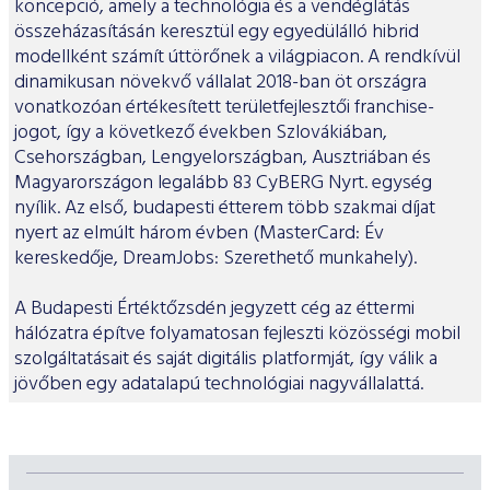
koncepció, amely a technológia és a vendéglátás
összeházasításán keresztül egy egyedülálló hibrid
modellként számít úttörőnek a világpiacon. A rendkívül
dinamikusan növekvő vállalat 2018-ban öt országra
vonatkozóan értékesített területfejlesztői franchise-
jogot, így a következő években Szlovákiában,
Csehországban, Lengyelországban, Ausztriában és
Magyarországon legalább 83 CyBERG Nyrt. egység
nyílik. Az első, budapesti étterem több szakmai díjat
nyert az elmúlt három évben (MasterCard: Év
kereskedője, DreamJobs: Szerethető munkahely).
A Budapesti Értéktőzsdén jegyzett cég az éttermi
hálózatra építve folyamatosan fejleszti közösségi mobil
szolgáltatásait és saját digitális platformját, így válik a
jövőben egy adatalapú technológiai nagyvállalattá.