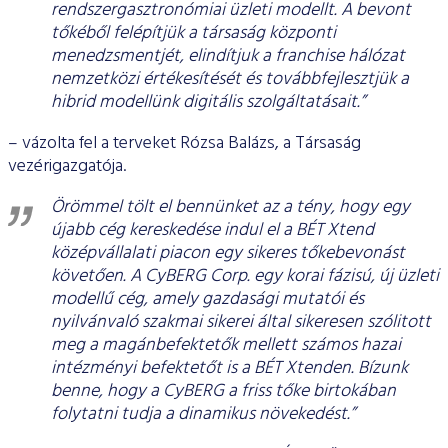
rendszergasztronómiai üzleti modellt. A bevont
tőkéből felépítjük a társaság központi
menedzsmentjét, elindítjuk a franchise hálózat
nemzetközi értékesítését és továbbfejlesztjük a
hibrid modellünk digitális szolgáltatásait.”
– vázolta fel a terveket Rózsa Balázs, a Társaság
vezérigazgatója.
Örömmel tölt el bennünket az a tény, hogy egy
újabb cég kereskedése indul el a BÉT Xtend
középvállalati piacon egy sikeres tőkebevonást
követően. A CyBERG Corp. egy korai fázisú, új üzleti
modellű cég, amely gazdasági mutatói és
nyilvánvaló szakmai sikerei által sikeresen szólitott
meg a magánbefektetők mellett számos hazai
intézményi befektetőt is a BÉT Xtenden. Bízunk
benne, hogy a CyBERG a friss tőke birtokában
folytatni tudja a dinamikus növekedést.”