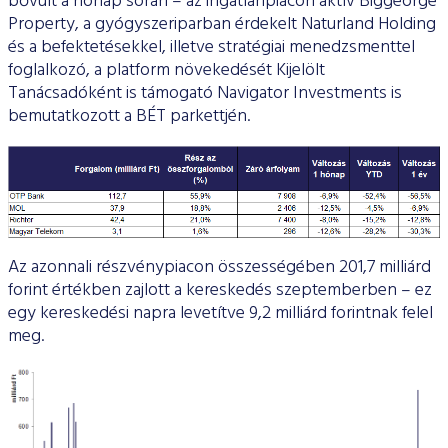
bővült a hónap során – az ingatlanpiacon aktív Biggeorge
Property, a gyógyszeriparban érdekelt Naturland Holding
és a befektetésekkel, illetve stratégiai menedzsmenttel
foglalkozó, a platform növekedését Kijelölt
Tanácsadóként is támogató Navigator Investments is
bemutatkozott a BÉT parkettjén.
Az azonnali részvénypiacon összességében 201,7 milliárd
forint értékben zajlott a kereskedés szeptemberben – ez
egy kereskedési napra levetítve 9,2 milliárd forintnak felel
meg.