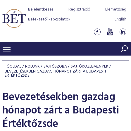
Bejelentkezés
Regisztráció
Elérhetőség
Befektetői kapcsolatok
English
KERESKEDÉSI ADATOK
FŐOLDAL
RÓLUNK
SAJTÓSZOBA
SAJTÓKÖZLEMÉNYEK
BEVEZETÉSEKBEN GAZDAG HÓNAPOT ZÁRT A BUDAPESTI
INDEXEK
BEFEKTETŐK
ÉRTÉKTŐZSDE
Részvényindexek
Piaci forgalom
Termékcsoportok
KIBOCSÁTÓK
Bevezetésekben gazdag
Kötvényindexek
Kedvenc instrumentumok
Szabályozás
Indexek
Részvény és vállalati kötvény tőzsdei bevezetését támoga
TŐZSDETAGOK
hónapot zárt a Budapesti
Jelzáloglevél indexek
program
Azonnali Piac
Alkalmazott díjstruktúra
BÉT szabályzatok
Részvény szekció
Tőzsdetagok, üzletkötők
Értéktőzsde
VENDOROK
Vállalati kötvény indexek
Származékos piac
BÉT Xtend - Részvénypiac egyszerűen
Részvények
Elszámolás
Befektetővédelem
Hitelpapír szekció
Útmutató a taggá váláshoz