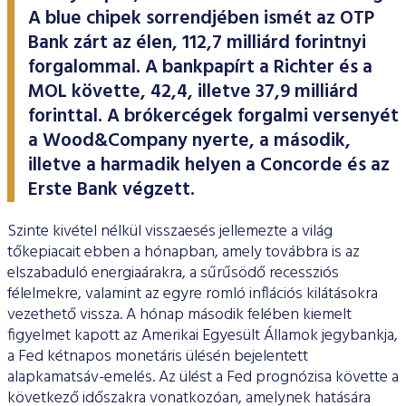
ESG Útmutató
A blue chipek sorrendjében ismét az OTP
Bank zárt az élen, 112,7 milliárd forintnyi
forgalommal. A bankpapírt a Richter és a
MOL követte, 42,4, illetve 37,9 milliárd
forinttal. A brókercégek forgalmi versenyét
a Wood&Company nyerte, a második,
illetve a harmadik helyen a Concorde és az
Erste Bank végzett.
Szinte kivétel nélkül visszaesés jellemezte a világ
tőkepiacait ebben a hónapban, amely továbbra is az
elszabaduló energiaárakra, a sűrűsödő recessziós
félelmekre, valamint az egyre romló inflációs kilátásokra
vezethető vissza. A hónap második felében kiemelt
figyelmet kapott az Amerikai Egyesült Államok jegybankja,
a Fed kétnapos monetáris ülésén bejelentett
alapkamatsáv-emelés. Az ülést a Fed prognózisa követte a
következő időszakra vonatkozóan, amelynek hatására