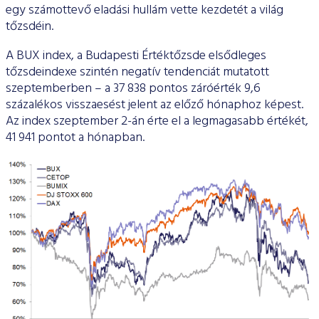
egy számottevő eladási hullám vette kezdetét a világ
tőzsdéin.
A BUX index, a Budapesti Értéktőzsde elsődleges
tőzsdeindexe szintén negatív tendenciát mutatott
szeptemberben – a 37 838 pontos záróérték 9,6
százalékos visszaesést jelent az előző hónaphoz képest.
Az index szeptember 2-án érte el a legmagasabb értékét,
41 941 pontot a hónapban.