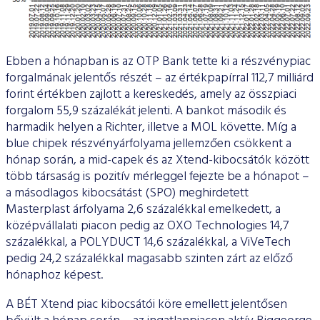
Ebben a hónapban is az OTP Bank tette ki a részvénypiac
forgalmának jelentős részét – az értékpapírral 112,7 milliárd
forint értékben zajlott a kereskedés, amely az összpiaci
forgalom 55,9 százalékát jelenti. A bankot második és
harmadik helyen a Richter, illetve a MOL követte. Míg a
blue chipek részvényárfolyama jellemzően csökkent a
hónap során, a mid-capek és az Xtend-kibocsátók között
több társaság is pozitív mérleggel fejezte be a hónapot –
a másodlagos kibocsátást (SPO) meghirdetett
Masterplast árfolyama 2,6 százalékkal emelkedett, a
középvállalati piacon pedig az OXO Technologies 14,7
százalékkal, a POLYDUCT 14,6 százalékkal, a ViVeTech
pedig 24,2 százalékkal magasabb szinten zárt az előző
hónaphoz képest.
A BÉT Xtend piac kibocsátói köre emellett jelentősen