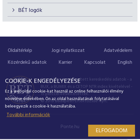
BÉT logók
Oldaltérkép
Jogi nyilatkozat
Adatvédelem
Közérdekű adatok
Karrier
Kapcsolat
English
A portálon megjelenített kereskedési adatok - a
COOKIE-K ENGEDÉLYEZÉSE
BUX, a BUMIX és a CETOP NTR index kivételével -
Ez a weboldal cookie-kat használ az online felhasználói élmény
15 perccel késleltetettek.
növelése érdekében. Ön az oldal használatának folytatásával
© 2019 Budapesti Értéktőzsde Nyrt.
beleegyezik a cookie-k használatába.
További információk
Ponte.hu
ELFOGADOM