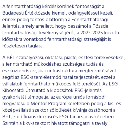
A fenntarthatóság kérdéskörének fontosságát a
Budapesti Értéktőzsde kiemelt odafigyeléssel kezeli,
ennek pedig fontos platformja a Fenntarthatósági
Jelentés, amely amellett, hogy beszámol a Tőzsde
fenntarthatósági tevékenységéről, a 2023-2025 közötti
időszakra vonatkozó fenntarthatósági stratégiáját is
részletesen taglalja.
A BÉT szabályozási, oktatási, piacfejlesztési törekvésekkel,
a fenntartható működéshez szükséges tudás és
eszközrendszer, piaci infrastruktúra megteremtésével
segíti az ESG-szemléletmód hazai terjesztését, ezzel a
vállalatok fenntartható működés felé terelését. Az ESG
Kibocsátói Útmutató a kibocsátok ESG-jelentési
gyakorlatát támogatja, az európai uniós forrásból
megvalósuló Mentor Program keretében pedig a kis- és
középvállalati szektor zöldülését kívánja ösztönözni a
BÉT, zöld finanszírozási és ESG-tanácsadás képében.
Szintén a kkv-szektort hivatott támogatni a tavaly