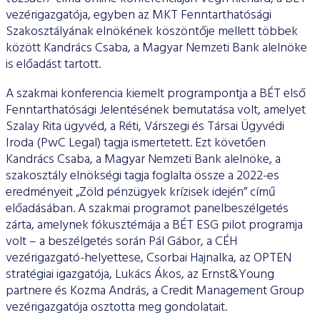
vezérigazgatója, egyben az MKT Fenntarthatósági
Szakosztályának elnökének köszöntője mellett többek
között Kandrács Csaba, a Magyar Nemzeti Bank alelnöke
is előadást tartott.
A szakmai konferencia kiemelt programpontja a BÉT első
Fenntarthatósági Jelentésének bemutatása volt, amelyet
Szalay Rita ügyvéd, a Réti, Várszegi és Társai Ügyvédi
Iroda (PwC Legal) tagja ismertetett. Ezt követően
Kandrács Csaba, a Magyar Nemzeti Bank alelnöke, a
szakosztály elnökségi tagja foglalta össze a 2022-es
eredményeit „Zöld pénzügyek krízisek idején” című
előadásában. A szakmai programot panelbeszélgetés
zárta, amelynek fókusztémája a BÉT ESG pilot programja
volt – a beszélgetés során Pál Gábor, a CÉH
vezérigazgató-helyettese, Csorbai Hajnalka, az OPTEN
stratégiai igazgatója, Lukács Ákos, az Ernst&Young
partnere és Kozma András, a Credit Management Group
vezérigazgatója osztotta meg gondolatait.