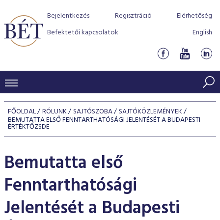
Bejelentkezés
Regisztráció
Elérhetőség
Befektetői kapcsolatok
English
KERESKEDÉSI ADATOK
FŐOLDAL
RÓLUNK
SAJTÓSZOBA
SAJTÓKÖZLEMÉNYEK
BEMUTATTA ELSŐ FENNTARTHATÓSÁGI JELENTÉSÉT A BUDAPESTI
INDEXEK
BEFEKTETŐK
ÉRTÉKTŐZSDE
Részvényindexek
Piaci forgalom
Termékcsoportok
KIBOCSÁTÓK
Bemutatta első
Kötvényindexek
Kedvenc instrumentumok
Szabályozás
Indexek
Részvény és vállalati kötvény tőzsdei bevezetését támoga
TŐZSDETAGOK
Fenntarthatósági
Jelzáloglevél indexek
program
Azonnali Piac
Alkalmazott díjstruktúra
BÉT szabályzatok
Részvény szekció
Tőzsdetagok, üzletkötők
Jelentését a Budapesti
VENDOROK
Vállalati kötvény indexek
Származékos piac
BÉT Xtend - Részvénypiac egyszerűen
Részvények
Elszámolás
Befektetővédelem
Hitelpapír szekció
Útmutató a taggá váláshoz