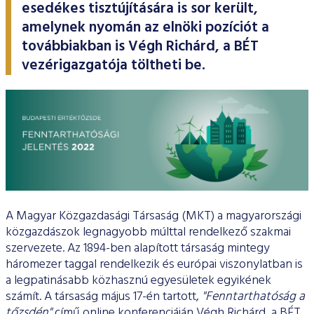
ESG Útmutató
esedékes tisztújítására is sor került,
amelynek nyomán az elnöki pozíciót a
továbbiakban is Végh Richárd, a BÉT
vezérigazgatója töltheti be.
A Magyar Közgazdasági Társaság (MKT) a magyarországi
közgazdászok legnagyobb múlttal rendelkező szakmai
szervezete. Az 1894-ben alapított társaság mintegy
háromezer taggal rendelkezik és európai viszonylatban is
a legpatinásabb közhasznú egyesületek egyikének
számít. A társaság május 17-én tartott,
"Fenntarthatóság a
tőzsdén"
című online konferenciáján Végh Richárd, a BÉT