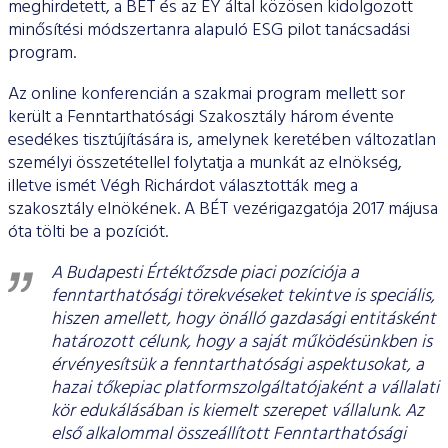
meghirdetett, a BÉT és az EY által közösen kidolgozott
minősítési módszertanra alapuló ESG pilot tanácsadási
program.
Az online konferencián a szakmai program mellett sor
került a Fenntarthatósági Szakosztály három évente
esedékes tisztújítására is, amelynek keretében változatlan
személyi összetétellel folytatja a munkát az elnökség,
illetve ismét Végh Richárdot választották meg a
szakosztály elnökének. A BÉT vezérigazgatója 2017 májusa
óta tölti be a pozíciót.
A Budapesti Értéktőzsde piaci pozíciója a
fenntarthatósági törekvéseket tekintve is speciális,
hiszen amellett, hogy önálló gazdasági entitásként
határozott célunk, hogy a saját működésünkben is
érvényesítsük a fenntarthatósági aspektusokat, a
hazai tőkepiac platformszolgáltatójaként a vállalati
kör edukálásában is kiemelt szerepet vállalunk. Az
első alkalommal összeállított Fenntarthatósági