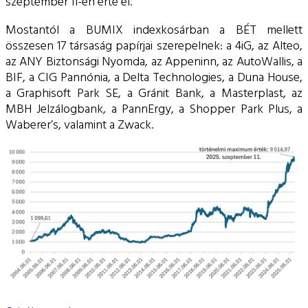
szeptember 11-én érte el.
ESG Útmutató
Mostantól a BUMIX indexkosárban a BÉT mellett
összesen 17 társaság papírjai szerepelnek: a 4iG, az Alteo,
az ANY Biztonsági Nyomda, az Appeninn, az AutoWallis, a
BIF, a CIG Pannónia, a Delta Technologies, a Duna House,
a Graphisoft Park SE, a Gránit Bank, a Masterplast, az
MBH Jelzálogbank, a PannErgy, a Shopper Park Plus, a
Waberer’s, valamint a Zwack.