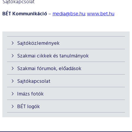
Sajtókapcsolat
BÉT Kommunikáció
–
media@bse.hu
;
www.bet.hu
Sajtóközlemények
Szakmai cikkek és tanulmányok
Szakmai fórumok, előadások
Sajtókapcsolat
Imázs fotók
BÉT logók