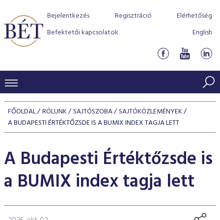
Bejelentkezés
Regisztráció
Elérhetőség
Befektetői kapcsolatok
English
KERESKEDÉSI ADATOK
FŐOLDAL
RÓLUNK
SAJTÓSZOBA
SAJTÓKÖZLEMÉNYEK
INDEXEK
A BUDAPESTI ÉRTÉKTŐZSDE IS A BUMIX INDEX TAGJA LETT
BEFEKTETŐK
Részvényindexek
Piaci forgalom
Termékcsoportok
A Budapesti Értéktőzsde is
KIBOCSÁTÓK
Kötvényindexek
Kedvenc instrumentumok
Szabályozás
Indexek
Részvény és vállalati kötvény tőzsdei bevezetését támoga
a BUMIX index tagja lett
TŐZSDETAGOK
Jelzáloglevél indexek
program
Azonnali Piac
Alkalmazott díjstruktúra
BÉT szabályzatok
Részvény szekció
Tőzsdetagok, üzletkötők
VENDOROK
Vállalati kötvény indexek
Származékos piac
BÉT Xtend - Részvénypiac egyszerűen
Részvények
Elszámolás
Befektetővédelem
Hitelpapír szekció
Útmutató a taggá váláshoz