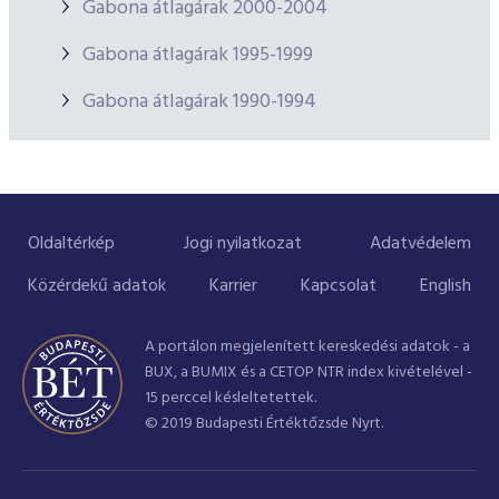
Gabona átlagárak 2000-2004
Gabona átlagárak 1995-1999
Gabona átlagárak 1990-1994
Oldaltérkép
Jogi nyilatkozat
Adatvédelem
Közérdekű adatok
Karrier
Kapcsolat
English
A portálon megjelenített kereskedési adatok - a
BUX, a BUMIX és a CETOP NTR index kivételével -
15 perccel késleltetettek.
© 2019 Budapesti Értéktőzsde Nyrt.