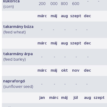
kukorica
-
-
ESG Útmutató
200
000
800
600
(corn)
márc
máj
aug
szept
dec
takarmány búza
-
-
-
-
-
(feed wheat)
márc
máj
aug
szept
dec
takarmány árpa
-
-
-
-
-
(feed barley)
márc
máj
okt
nov
dec
napraforgó
-
-
-
-
-
(sunflower seed)
jan
márc
máj
júl
aug
szept