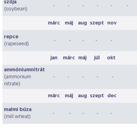
szója
-
-
-
-
-
-
(soybean)
márc
máj
aug
szept
nov
repce
-
-
-
-
-
(rapeseed)
jan
márc
máj
júl
okt
ammóniumnitrát
(ammonium
-
-
-
-
-
nitrate)
márc
máj
aug
szept
dec
malmi búza
-
-
-
-
-
(mill wheat)