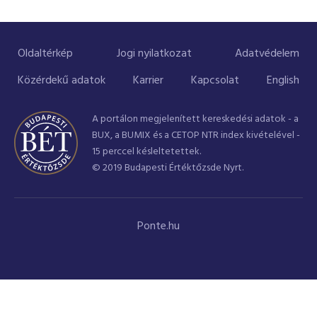
ESG Útmutató
Oldaltérkép
Jogi nyilatkozat
Adatvédelem
Közérdekű adatok
Karrier
Kapcsolat
English
A portálon megjelenített kereskedési adatok - a
BUX, a BUMIX és a CETOP NTR index kivételével -
15 perccel késleltetettek.
© 2019 Budapesti Értéktőzsde Nyrt.
Ponte.hu