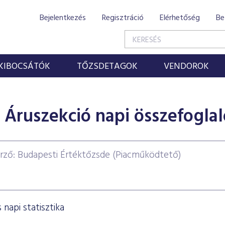
Bejelentkezés
Regisztráció
Elérhetőség
Be
KIBOCSÁTÓK
TŐZSDETAGOK
VENDOROK
Áruszekció napi összefoglal
rző: Budapesti Értéktőzsde (Piacműködtető)
napi statisztika