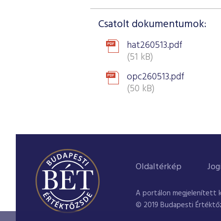
Csatolt dokumentumok:
hat260513.pdf
(51 kB)
opc260513.pdf
(50 kB)
Oldaltérkép
Jog
A portálon megjelenített 
© 2019 Budapesti Értéktő