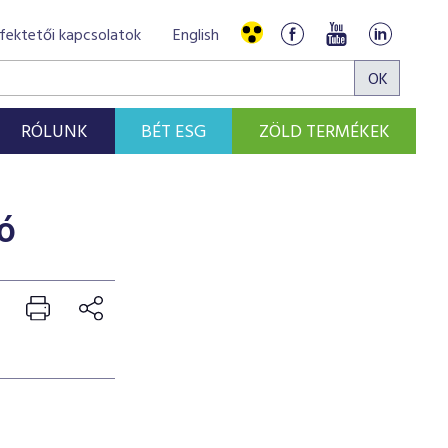
fektetői kapcsolatok
English
RÓLUNK
BÉT ESG
ZÖLD TERMÉKEK
ó