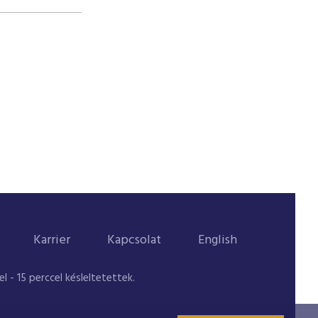
Karrier
Kapcsolat
English
 - 15 perccel késleltetettek.