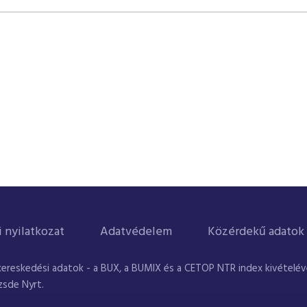
i nyilatkozat
Adatvédelem
Közérdekű adatok
kereskedési adatok - a BUX, a BUMIX és a CETOP NTR index kivételével
zsde Nyrt.