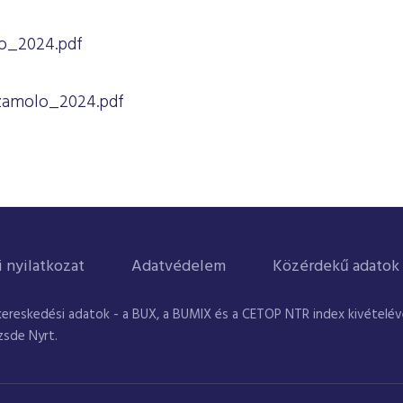
o_2024.pdf
szamolo_2024.pdf
i nyilatkozat
Adatvédelem
Közérdekű adatok
kereskedési adatok - a BUX, a BUMIX és a CETOP NTR index kivételével
zsde Nyrt.