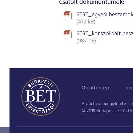
Csatolt dokumentumok:
STRT_egyedi beszamol
(412 kB)
STRT_konszolidalt be
(987 kB)
Oldaltérkép
Jog
A portálon megjelenített 
© 2019 Budapesti Értéktő