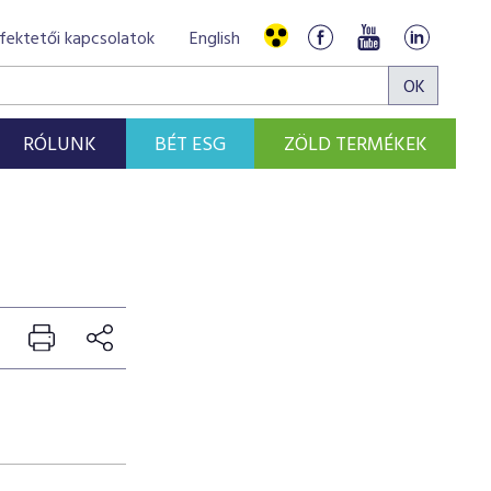
fektetői kapcsolatok
English
RÓLUNK
BÉT ESG
ZÖLD TERMÉKEK