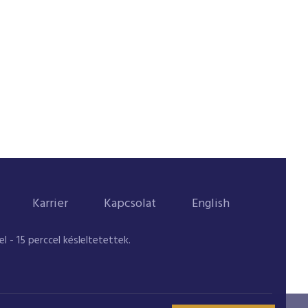
Karrier
Kapcsolat
English
 - 15 perccel késleltetettek.