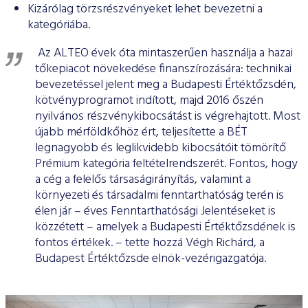
Kizárólag törzsrészvényeket lehet bevezetni a
kategóriába.
Az ALTEO évek óta mintaszerűen használja a hazai
tőkepiacot növekedése finanszírozására: technikai
bevezetéssel jelent meg a Budapesti Értéktőzsdén,
kötvényprogramot indított, majd 2016 őszén
nyilvános részvénykibocsátást is végrehajtott. Most
újabb mérföldkőhöz ért, teljesítette a BÉT
legnagyobb és leglikvidebb kibocsátóit tömörítő
Prémium kategória feltételrendszerét. Fontos, hogy
a cég a felelős társaságirányítás, valamint a
környezeti és társadalmi fenntarthatóság terén is
élen jár – éves Fenntarthatósági Jelentéseket is
közzétett – amelyek a Budapesti Értéktőzsdének is
fontos értékek. – tette hozzá Végh Richárd, a
Budapest Értéktőzsde elnök-vezérigazgatója.