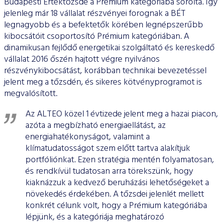
Budapesti Értéktőzsde a Prémium kategóriába sorolta. Így
ESG Útmutató
jelenleg már 18 vállalat részvényei forognak a BÉT
legnagyobb és a befektetők körében legnépszerűbb
kibocsátóit csoportosító Prémium kategóriában. A
dinamikusan fejlődő energetikai szolgáltató és kereskedő
vállalat 2016 őszén hajtott végre nyilvános
részvénykibocsátást, korábban technikai bevezetéssel
jelent meg a tőzsdén, és sikeres kötvényprogramot is
megvalósított.
Az ALTEO közel 1 évtizede jelent meg a hazai piacon,
azóta a megbízható energiaellátást, az
energiahatékonyságot, valamint a
klímatudatosságot szem előtt tartva alakítjuk
portfóliónkat. Ezen stratégia mentén folyamatosan,
és rendkívül tudatosan arra törekszünk, hogy
kiaknázzuk a kedvező beruházási lehetőségeket a
növekedés érdekében. A tőzsdei jelenlét mellett
konkrét célunk volt, hogy a Prémium kategóriába
lépjünk, és a kategóriája meghatározó