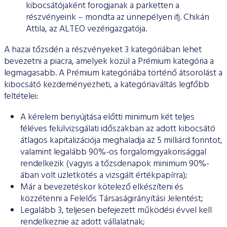
kibocsátójaként forogjanak a parketten a
részvényeink – mondta az ünnepélyen ifj. Chikán
Attila, az ALTEO vezérigazgatója.
A hazai tőzsdén a részvényeket 3 kategóriában lehet
bevezetni a piacra, amelyek közül a Prémium kategória a
legmagasabb. A Prémium kategóriába történő átsorolást a
kibocsátó kezdeményezheti, a kategóriaváltás legfőbb
feltételei:
A kérelem benyújtása előtti minimum két teljes
féléves felülvizsgálati időszakban az adott kibocsátó
átlagos kapitalizációja meghaladja az 5 milliárd forintot,
valamint legalább 90%-os forgalomgyakorisággal
rendelkezik (vagyis a tőzsdenapok minimum 90%-
ában volt üzletkötés a vizsgált értékpapírra);
Már a bevezetéskor kötelező elkészíteni és
közzétenni a Felelős Társaságirányítási Jelentést;
Legalább 3, teljesen befejezett működési évvel kell
rendelkeznie az adott vállalatnak;