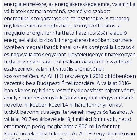
energiatermelésre, az energiakereskedelemre, valamint a
vállalatok számára történő, személyre szabott
energetikai szolgáltatásokra, fejlesztésekre. A társaság
ügyfelei számára megbízható, környezettudatos, a
megújuló energia fenntartható hasznosításán alapuló
energiaellátást biztosít. Energiakereskedőként partnerei
körében megtalálhatók hazai kis- és középvállalkozások
és nagyvállalatok egyaránt. Ügyfelei igényeit hatékonyan
tudja kiszolgálni saját optimálisan kialakított összetételű
eszközeinek, valamint virtuális erőművének
köszönhetően. Az ALTEO részvényeit 2010 októberében
vezették be a Budapesti Értéktőzsdére. A vállalat 2016-
ban sikeres nyilvános részvénykibocsátást hajtott végre,
amely során részvényei közkézhányadát négyszeresére
növelte, miközben közel 1,4 milliárd forintnyi forrást
tudott bevonni stratégiai terveinek megvalósításához. A
vállalat 2017-es árbevétele 18,4 milliárd forint volt, nettó
eredménye pedig meghaladta a 900 millió forintot,
kiugró növekedést tükrözve. Az ALTEO egy dinamikusan