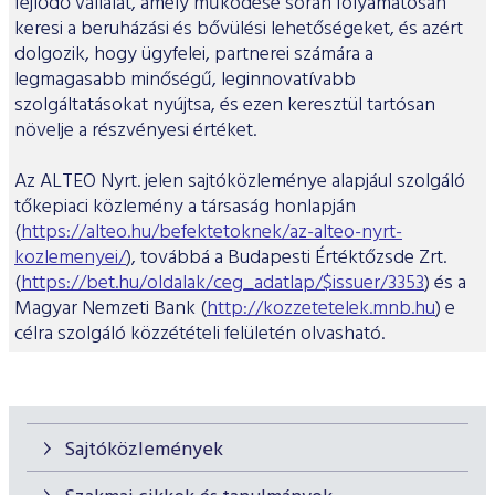
fejlődő vállalat, amely működése során folyamatosan
keresi a beruházási és bővülési lehetőségeket, és azért
dolgozik, hogy ügyfelei, partnerei számára a
legmagasabb minőségű, leginnovatívabb
szolgáltatásokat nyújtsa, és ezen keresztül tartósan
növelje a részvényesi értéket.
Az ALTEO Nyrt. jelen sajtóközleménye alapjául szolgáló
tőkepiaci közlemény a társaság honlapján
(
https://alteo.hu/befektetoknek/az-alteo-nyrt-
kozlemenyei/
), továbbá a Budapesti Értéktőzsde Zrt.
(
https://bet.hu/oldalak/ceg_adatlap/$issuer/3353
) és a
Magyar Nemzeti Bank (
http://kozzetetelek.mnb.hu
) e
célra szolgáló közzétételi felületén olvasható.
Sajtóközlemények