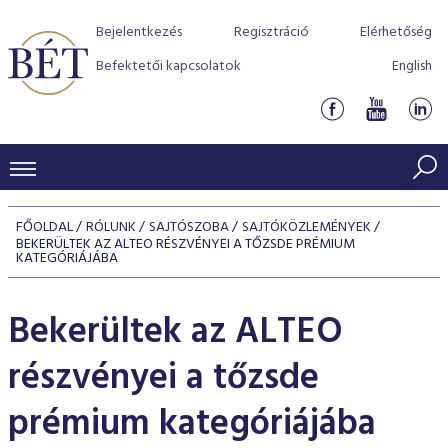
Bejelentkezés
Regisztráció
Elérhetőség
Befektetői kapcsolatok
English
KERESKEDÉSI ADATOK
FŐOLDAL
RÓLUNK
SAJTÓSZOBA
SAJTÓKÖZLEMÉNYEK
BEKERÜLTEK AZ ALTEO RÉSZVÉNYEI A TŐZSDE PRÉMIUM
INDEXEK
BEFEKTETŐK
KATEGÓRIÁJÁBA
Részvényindexek
Piaci forgalom
Termékcsoportok
KIBOCSÁTÓK
Bekerültek az ALTEO
Kötvényindexek
Kedvenc instrumentumok
Szabályozás
Indexek
Részvény és vállalati kötvény tőzsdei bevezetését támoga
TŐZSDETAGOK
részvényei a tőzsde
Jelzáloglevél indexek
program
Azonnali Piac
Alkalmazott díjstruktúra
BÉT szabályzatok
Részvény szekció
Tőzsdetagok, üzletkötők
prémium kategóriájába
VENDOROK
Vállalati kötvény indexek
Származékos piac
BÉT Xtend - Részvénypiac egyszerűen
Részvények
Elszámolás
Befektetővédelem
Hitelpapír szekció
Útmutató a taggá váláshoz