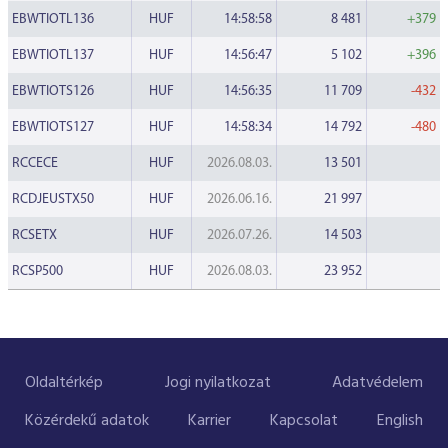
EBWTIOTL136
HUF
14:58:58
8 481
+379
EBWTIOTL137
HUF
14:56:47
5 102
+396
EBWTIOTS126
HUF
14:56:35
11 709
-432
EBWTIOTS127
HUF
14:58:34
14 792
-480
RCCECE
HUF
2026.08.03.
13 501
RCDJEUSTX50
HUF
2026.06.16.
21 997
RCSETX
HUF
2026.07.26.
14 503
RCSP500
HUF
2026.08.03.
23 952
Oldaltérkép
Jogi nyilatkozat
Adatvédelem
Közérdekű adatok
Karrier
Kapcsolat
English