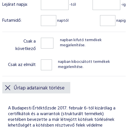
ESG Útmutató
Lejárat napja:
-tól
-ig
Futamidő:
naptól
napig
napban kifutó termékek
Csak a
megjelenítése.
következő
napban kibocsátott termékek
Csak az elmúlt
megjelenítése.
Űrlap adatainak törlése
A Budapesti Értéktőzsde 2017. február 6-tól kizárólag a
certifikátok és a warrantok (strukturált termékek)
esetében bevezette a már létrejött kötések törlésének
lehetőségét a kötésben résztvevő felek védelme