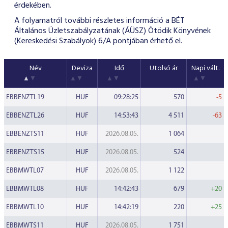
érdekében.
A folyamatról további részletes információ a BÉT
Általános Üzletszabályzatának (ÁÜSZ) Ötödik Könyvének
(Kereskedési Szabályok) 6/A pontjában érhető el.
Név
Deviza
Idő
Utolsó ár
Napi vált.
EBBENZTL19
HUF
09:28:25
570
-5
EBBENZTL26
HUF
14:53:43
4 511
-63
EBBENZTS11
HUF
2026.08.05.
1 064
EBBENZTS15
HUF
2026.08.05.
524
EBBMWTL07
HUF
2026.08.05.
1 122
EBBMWTL08
HUF
14:42:43
679
+20
EBBMWTL10
HUF
14:42:19
220
+25
EBBMWTS11
HUF
2026.08.05.
1 751