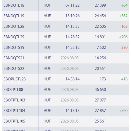
EBNDQTL18
HUF
07:11:22
27 399
+64
EBNDQTL19
HUF
13:10:26
24 454
+382
EBNDQTL28
HUF
14:15:35
22 606
-168
EBNDQTL29
HUF
14:28:52
16 801
+206
EBNDQTS19
HUF
14:53:12
7 502
-280
EBNDQTS21
HUF
2026.08.05.
14 256
EBNDQTS22
HUF
2026.08.05.
20 551
EBOPUSTL23
HUF
14:58:14
173
+18
EBOTPTL08
HUF
2026.08.05.
46 650
EBOTPTL103
HUF
2026.08.05.
27 977
EBOTPTL104
HUF
14:13:15
27 857
+700
EBOTPTL105
HUF
2026.08.05.
25 561