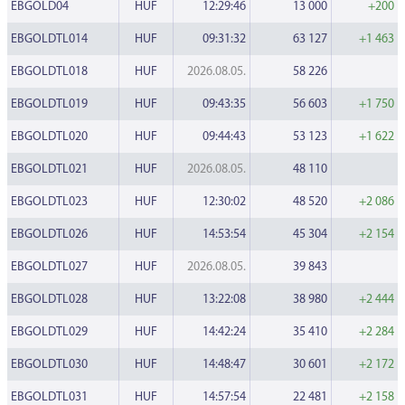
EBGOLD04
HUF
12:29:46
13 000
+200
EBGOLDTL014
HUF
09:31:32
63 127
+1 463
EBGOLDTL018
HUF
2026.08.05.
58 226
EBGOLDTL019
HUF
09:43:35
56 603
+1 750
EBGOLDTL020
HUF
09:44:43
53 123
+1 622
EBGOLDTL021
HUF
2026.08.05.
48 110
EBGOLDTL023
HUF
12:30:02
48 520
+2 086
EBGOLDTL026
HUF
14:53:54
45 304
+2 154
EBGOLDTL027
HUF
2026.08.05.
39 843
EBGOLDTL028
HUF
13:22:08
38 980
+2 444
EBGOLDTL029
HUF
14:42:24
35 410
+2 284
EBGOLDTL030
HUF
14:48:47
30 601
+2 172
EBGOLDTL031
HUF
14:57:54
22 481
+2 158