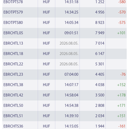
EBOTPTS78
HUF
14:31:18
1 252
-580
EBOTPTS79
HUF
14:34:25
4 956
-570
EBOTPTS80
HUF
14:05:34
8 923
-575
EBRCHTL05
HUF
09:01:51
7 949
+101
EBRCHTL13
HUF
2026.08.05.
7 014
EBRCHTL18
HUF
2026.08.05.
6 147
EBRCHTL22
HUF
2026.08.05.
5 301
EBRCHTL23
HUF
07:04:00
4 405
-76
EBRCHTL38
HUF
14:07:17
4 038
+152
EBRCHTL42
HUF
14:58:04
3 500
+178
EBRCHTL50
HUF
14:54:38
2 808
+171
EBRCHTL51
HUF
14:39:10
2 034
+151
EBRCHTS36
HUF
14:15:05
1 944
-161