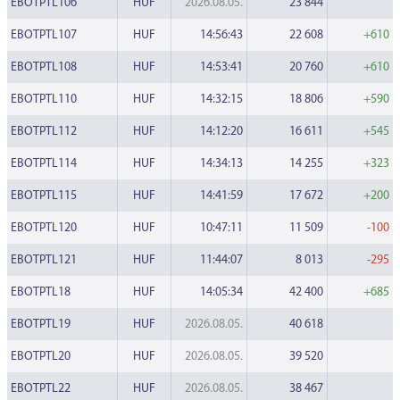
EBOTPTL106
HUF
2026.08.05.
23 844
EBOTPTL107
HUF
14:56:43
22 608
+610
EBOTPTL108
HUF
14:53:41
20 760
+610
EBOTPTL110
HUF
14:32:15
18 806
+590
EBOTPTL112
HUF
14:12:20
16 611
+545
EBOTPTL114
HUF
14:34:13
14 255
+323
EBOTPTL115
HUF
14:41:59
17 672
+200
EBOTPTL120
HUF
10:47:11
11 509
-100
EBOTPTL121
HUF
11:44:07
8 013
-295
EBOTPTL18
HUF
14:05:34
42 400
+685
EBOTPTL19
HUF
2026.08.05.
40 618
EBOTPTL20
HUF
2026.08.05.
39 520
EBOTPTL22
HUF
2026.08.05.
38 467