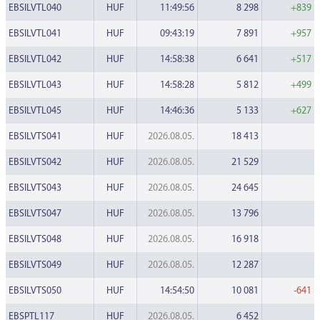
EBSILVTL040
HUF
11:49:56
8 298
+839
EBSILVTL041
HUF
09:43:19
7 891
+957
EBSILVTL042
HUF
14:58:38
6 641
+517
EBSILVTL043
HUF
14:58:28
5 812
+499
EBSILVTL045
HUF
14:46:36
5 133
+627
EBSILVTS041
HUF
2026.08.05.
18 413
EBSILVTS042
HUF
2026.08.05.
21 529
EBSILVTS043
HUF
2026.08.05.
24 645
EBSILVTS047
HUF
2026.08.05.
13 796
EBSILVTS048
HUF
2026.08.05.
16 918
EBSILVTS049
HUF
2026.08.05.
12 287
EBSILVTS050
HUF
14:54:50
10 081
-641
EBSPTL117
HUF
2026.08.05.
6 452