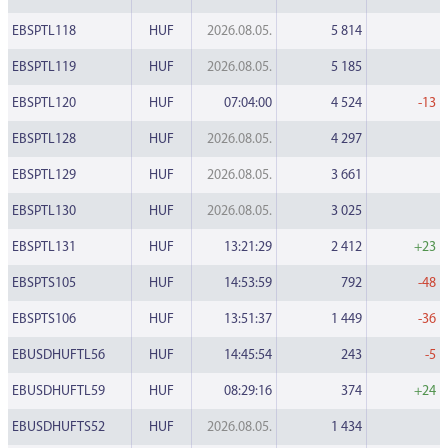
EBSPTL118
HUF
2026.08.05.
5 814
EBSPTL119
HUF
2026.08.05.
5 185
EBSPTL120
HUF
07:04:00
4 524
-13
EBSPTL128
HUF
2026.08.05.
4 297
EBSPTL129
HUF
2026.08.05.
3 661
EBSPTL130
HUF
2026.08.05.
3 025
EBSPTL131
HUF
13:21:29
2 412
+23
EBSPTS105
HUF
14:53:59
792
-48
EBSPTS106
HUF
13:51:37
1 449
-36
EBUSDHUFTL56
HUF
14:45:54
243
-5
EBUSDHUFTL59
HUF
08:29:16
374
+24
EBUSDHUFTS52
HUF
2026.08.05.
1 434