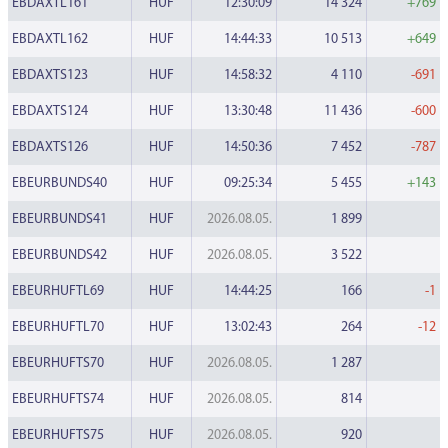
EBDAXTL161
HUF
12:30:09
14 324
+769
EBDAXTL162
HUF
14:44:33
10 513
+649
EBDAXTS123
HUF
14:58:32
4 110
-691
EBDAXTS124
HUF
13:30:48
11 436
-600
EBDAXTS126
HUF
14:50:36
7 452
-787
EBEURBUNDS40
HUF
09:25:34
5 455
+143
EBEURBUNDS41
HUF
2026.08.05.
1 899
EBEURBUNDS42
HUF
2026.08.05.
3 522
EBEURHUFTL69
HUF
14:44:25
166
-1
EBEURHUFTL70
HUF
13:02:43
264
-12
EBEURHUFTS70
HUF
2026.08.05.
1 287
EBEURHUFTS74
HUF
2026.08.05.
814
EBEURHUFTS75
HUF
2026.08.05.
920