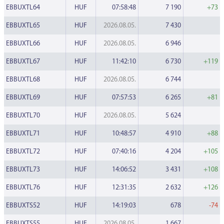
EBBUXTL64
HUF
07:58:48
7 190
+73
EBBUXTL65
HUF
2026.08.05.
7 430
EBBUXTL66
HUF
2026.08.05.
6 946
EBBUXTL67
HUF
11:42:10
6 730
+119
EBBUXTL68
HUF
2026.08.05.
6 744
EBBUXTL69
HUF
07:57:53
6 265
+81
EBBUXTL70
HUF
2026.08.05.
5 624
EBBUXTL71
HUF
10:48:57
4 910
+88
EBBUXTL72
HUF
07:40:16
4 204
+105
EBBUXTL73
HUF
14:06:52
3 431
+108
EBBUXTL76
HUF
12:31:35
2 632
+126
EBBUXTS52
HUF
14:19:03
678
-74
EBBUXTS55
HUF
2026.08.05.
1 667