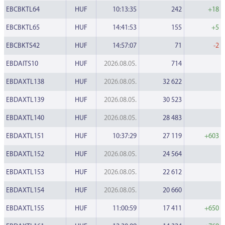
EBCBKTL64
HUF
10:13:35
242
+18
EBCBKTL65
HUF
14:41:53
155
+5
EBCBKTS42
HUF
14:57:07
71
-2
EBDAITS10
HUF
2026.08.05.
714
EBDAXTL138
HUF
2026.08.05.
32 622
EBDAXTL139
HUF
2026.08.05.
30 523
EBDAXTL140
HUF
2026.08.05.
28 483
EBDAXTL151
HUF
10:37:29
27 119
+603
EBDAXTL152
HUF
2026.08.05.
24 564
EBDAXTL153
HUF
2026.08.05.
22 612
EBDAXTL154
HUF
2026.08.05.
20 660
EBDAXTL155
HUF
11:00:59
17 411
+650