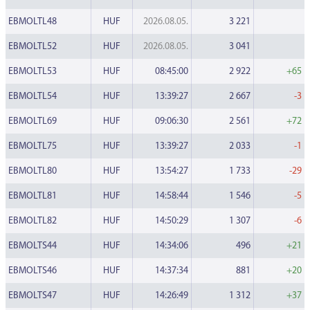
EBMOLTL48
HUF
2026.08.05.
3 221
EBMOLTL52
HUF
2026.08.05.
3 041
EBMOLTL53
HUF
08:45:00
2 922
+65
EBMOLTL54
HUF
13:39:27
2 667
-3
EBMOLTL69
HUF
09:06:30
2 561
+72
EBMOLTL75
HUF
13:39:27
2 033
-1
EBMOLTL80
HUF
13:54:27
1 733
-29
EBMOLTL81
HUF
14:58:44
1 546
-5
EBMOLTL82
HUF
14:50:29
1 307
-6
EBMOLTS44
HUF
14:34:06
496
+21
EBMOLTS46
HUF
14:37:34
881
+20
EBMOLTS47
HUF
14:26:49
1 312
+37