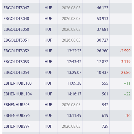
EBGOLDTS047
HUF
2026.08.05.
46 123
EBGOLDTS048
HUF
2026.08.05.
53 913
EBGOLDTS050
HUF
2026.08.05.
37 681
EBGOLDTS051
HUF
2026.08.05.
36 727
EBGOLDTS052
HUF
13:22:23
26 260
-2 599
EBGOLDTS053
HUF
12:43:42
17 872
-3 119
EBGOLDTS054
HUF
13:29:07
10 437
-2 686
EBHENHUBL103
HUF
11:09:38
555
+11
EBHENHUBL104
HUF
14:16:17
501
+22
EBHENHUBS95
HUF
2026.08.05.
542
EBHENHUBS96
HUF
13:11:49
619
-16
EBHENHUBS97
HUF
2026.08.05.
729