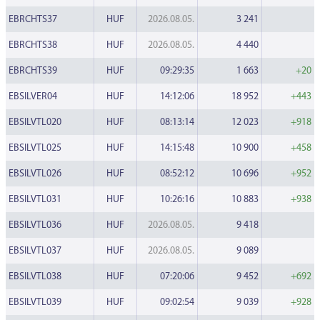
EBRCHTS37
HUF
2026.08.05.
3 241
EBRCHTS38
HUF
2026.08.05.
4 440
EBRCHTS39
HUF
09:29:35
1 663
+20
EBSILVER04
HUF
14:12:06
18 952
+443
EBSILVTL020
HUF
08:13:14
12 023
+918
EBSILVTL025
HUF
14:15:48
10 900
+458
EBSILVTL026
HUF
08:52:12
10 696
+952
EBSILVTL031
HUF
10:26:16
10 883
+938
EBSILVTL036
HUF
2026.08.05.
9 418
EBSILVTL037
HUF
2026.08.05.
9 089
EBSILVTL038
HUF
07:20:06
9 452
+692
EBSILVTL039
HUF
09:02:54
9 039
+928