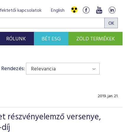
fektetői kapcsolatok
English
RÓLUNK
BÉT ESG
ZÖLD TERMÉKEK
Rendezés:
Relevancia
2019. jan. 21.
et részvényelemző versenye,
díj