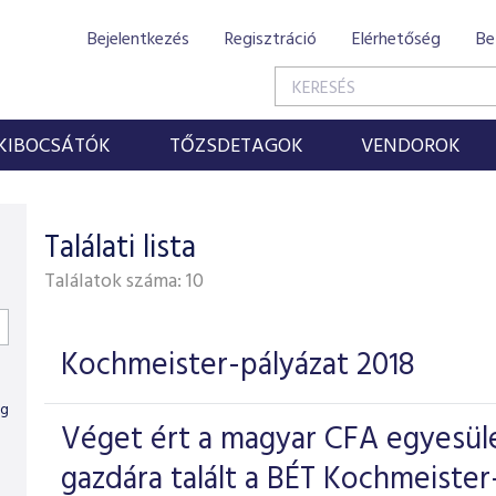
Bejelentkezés
Regisztráció
Elérhetőség
Be
KIBOCSÁTÓK
TŐZSDETAGOK
VENDOROK
Találati lista
Találatok száma:
10
Kochmeister-pályázat 2018
ig
Véget ért a magyar CFA egyesül
gazdára talált a BÉT Kochmeister-