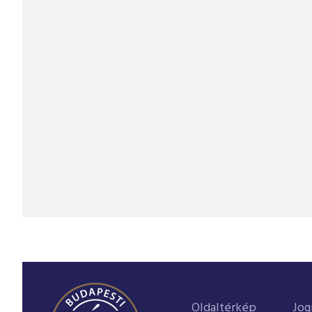
Oldaltérkép
Jog