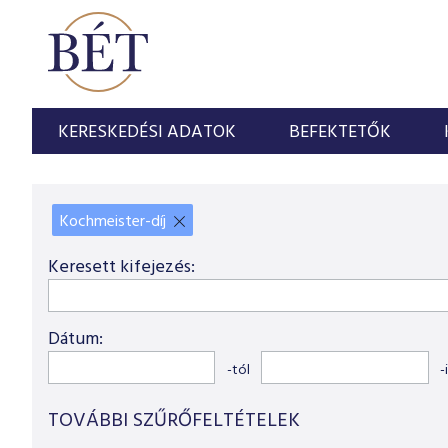
KERESKEDÉSI ADATOK
BEFEKTETŐK
Kochmeister-díj
X
Keresett kifejezés:
Dátum:
-tól
-
TOVÁBBI SZŰRŐFELTÉTELEK