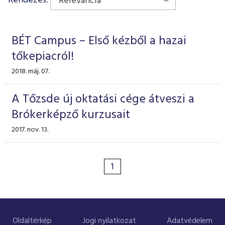
Relevancia
ESG Útmutató
BÉT Campus – Első kézből a hazai
tőkepiacról!
2018. máj. 07.
A Tőzsde új oktatási cége átveszi a
Brókerképző kurzusait
2017. nov. 13.
1
Oldaltérkép
Jogi nyilatkozat
Adatvédelem