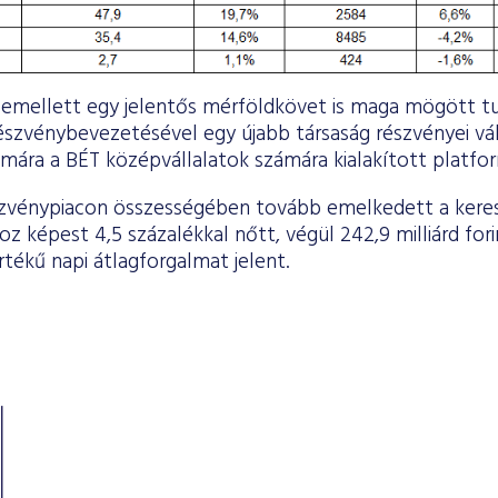
 emellett egy jelentős mérföldkövet is maga mögött t
észvénybevezetésével egy újabb társaság részvényei vá
mára a BÉT középvállalatok számára kialakított platfor
észvénypiacon összességében tovább emelkedett a ker
oz képest 4,5 százalékkal nőtt, végül 242,9 milliárd for
értékű napi átlagforgalmat jelent.