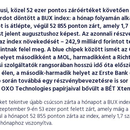
usi, közel 52 ezer pontos záróértéket követő
rdot döntött a BUX index: a hónap folyamán alk
t is átlépte, végül 52 855 ponton zárt, amely 1,7
 jelent augusztushoz képest. Az azonnali részv
az index növekedését – 242,9 milliárd forintot te
rintnak felel meg. A blue chipek között ismét az 
elyet másodikként a MOL, harmadikként a Richt
i szolgáltatók rangsorában hosszú idő óta elős
 élen, a második-harmadik helyet az Erste Bank
p során továbbá egy részvénybevezetésre is sor
OXO Technologies papírjaival bővült a BÉT Xten
éket tekintve újabb csúcson zárta a hónapot a BUX inde
zeptember 9-én 53 ezer pont felett zárt, amely máig a
ül a hónapot 52 855 ponton zárta az index, amely 1,7 
 hónaphoz viszonyítva.