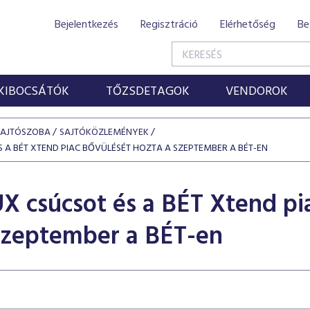
Bejelentkezés
Regisztráció
Elérhetőség
Be
KIBOCSÁTÓK
TŐZSDETAGOK
VENDOROK
SAJTÓSZOBA
SAJTÓKÖZLEMÉNYEK
S A BÉT XTEND PIAC BŐVÜLÉSÉT HOZTA A SZEPTEMBER A BÉT-EN
X csúcsot és a BÉT Xtend pi
szeptember a BÉT-en