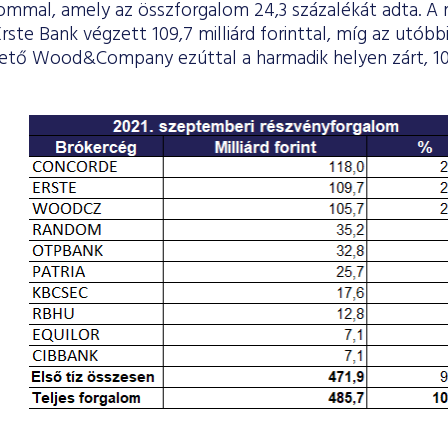
ommal, amely az összforgalom 24,3 százalékát adta. A
rste Bank végzett 109,7 milliárd forinttal, míg az utóbb
ető Wood&Company ezúttal a harmadik helyen zárt, 105