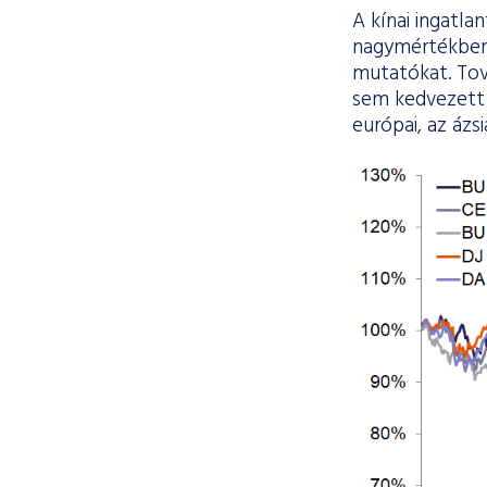
A kínai ingatl
nagymértékben 
mutatókat. Tov
sem kedvezett
európai, az ázs