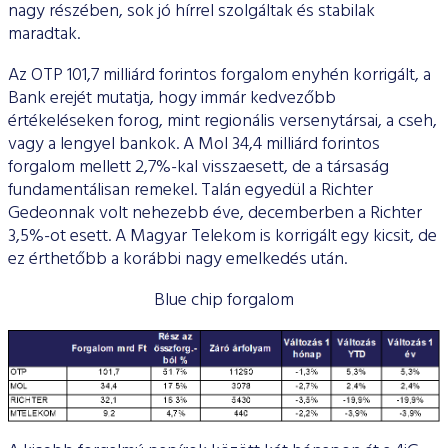
nagy részében, sok jó hírrel szolgáltak és stabilak
maradtak.
Az OTP 101,7 milliárd forintos forgalom enyhén korrigált, a
Bank erejét mutatja, hogy immár kedvezőbb
értékeléseken forog, mint regionális versenytársai, a cseh,
vagy a lengyel bankok. A Mol 34,4 milliárd forintos
forgalom mellett 2,7%-kal visszaesett, de a társaság
fundamentálisan remekel. Talán egyedül a Richter
Gedeonnak volt nehezebb éve, decemberben a Richter
3,5%-ot esett. A Magyar Telekom is korrigált egy kicsit, de
ez érthetőbb a korábbi nagy emelkedés után.
Blue chip forgalom