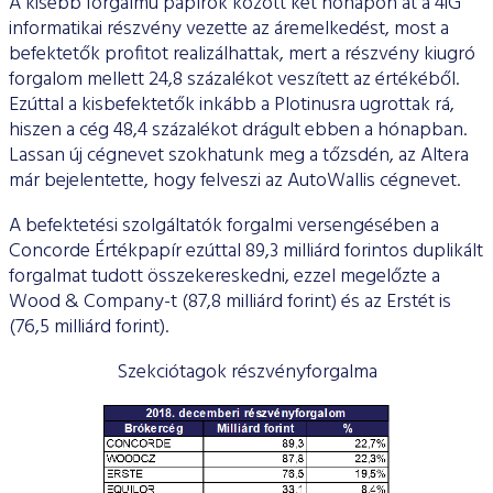
A kisebb forgalmú papírok között két hónapon át a 4iG
informatikai részvény vezette az áremelkedést, most a
befektetők profitot realizálhattak, mert a részvény kiugró
forgalom mellett 24,8 százalékot veszített az értékéből.
Ezúttal a kisbefektetők inkább a Plotinusra ugrottak rá,
hiszen a cég 48,4 százalékot drágult ebben a hónapban.
Lassan új cégnevet szokhatunk meg a tőzsdén, az Altera
már bejelentette, hogy felveszi az AutoWallis cégnevet.
A befektetési szolgáltatók forgalmi versengésében a
Concorde Értékpapír ezúttal 89,3 milliárd forintos duplikált
forgalmat tudott összekereskedni, ezzel megelőzte a
Wood & Company-t (87,8 milliárd forint) és az Erstét is
(76,5 milliárd forint).
Szekciótagok részvényforgalma