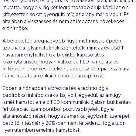
részvénypiacok, és a globális növekedési kockázatokat jól
mutatta, hogy a világ két legfontosabb áruja közül az olaj
kifejezetten sokat gyengült, míg az arany már drágult. Ez
általában a visszaesés és nem az impozáns növekedés
előhírnöke.
A befektetők a legnagyobb figyelmet most is éppen
azoknak a folyamatoknak szentelték, mint az év első 11
havában: enyhülhet-e a brexittel kapcsolatos
bizonytalanság, hogyan változik a FED hangulata és
miképpen érdemes értékelni, az egész tőkepiac számára
irányt mutató amerikai technológiai papírokat.
Ebben a hónapban a brexittel és a technológiai
papírokkal inkább csak a baj volt, egyedül, az amúgy
ismét kamatot emelő FED kommunikációjában bukkantak
fel tőkepiaci szempontból pozitívabb jelek. Egyre
általánosabb nézet, hogy az amerikai jegybanki szerepet
betöltő intézmény 2019-ben nem feltétlenül fogja tudni
ilyen ütemben emelni a kamatokat.