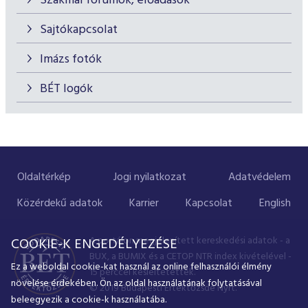
Szakmai fórumok, előadások
Sajtókapcsolat
Imázs fotók
BÉT logók
Oldaltérkép
Jogi nyilatkozat
Adatvédelem
Közérdekű adatok
Karrier
Kapcsolat
English
A portálon megjelenített kereskedési adatok - a
COOKIE-K ENGEDÉLYEZÉSE
BUX, a BUMIX és a CETOP NTR index kivételével -
Ez a weboldal cookie-kat használ az online felhasználói élmény
15 perccel késleltetettek.
növelése érdekében. Ön az oldal használatának folytatásával
© 2019 Budapesti Értéktőzsde Nyrt.
beleegyezik a cookie-k használatába.