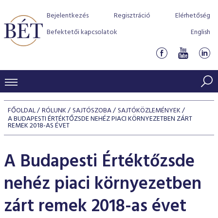
Bejelentkezés
Regisztráció
Elérhetőség
Befektetői kapcsolatok
English
KERESKEDÉSI ADATOK
FŐOLDAL
RÓLUNK
SAJTÓSZOBA
SAJTÓKÖZLEMÉNYEK
A BUDAPESTI ÉRTÉKTŐZSDE NEHÉZ PIACI KÖRNYEZETBEN ZÁRT
INDEXEK
BEFEKTETŐK
REMEK 2018-AS ÉVET
Részvényindexek
Piaci forgalom
Termékcsoportok
KIBOCSÁTÓK
A Budapesti Értéktőzsde
Kötvényindexek
Kedvenc instrumentumok
Szabályozás
Indexek
Részvény és vállalati kötvény tőzsdei bevezetését támoga
TŐZSDETAGOK
nehéz piaci környezetben
Jelzáloglevél indexek
program
Azonnali Piac
Alkalmazott díjstruktúra
BÉT szabályzatok
Részvény szekció
Tőzsdetagok, üzletkötők
zárt remek 2018-as évet
VENDOROK
Vállalati kötvény indexek
Származékos piac
BÉT Xtend - Részvénypiac egyszerűen
Részvények
Elszámolás
Befektetővédelem
Hitelpapír szekció
Útmutató a taggá váláshoz