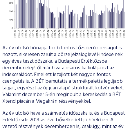
Az év utolsó hónapja több fontos tőzsdei újdonságot is
hozott, sikeresen zárult a börze jelzáloglevél-indexeinek
egy éves tesztidőszaka, a Budapesti Értéktőzsde
december elejétől már hivatalosan is kalkulálja ezt az
indexcsaládot. Emellett lezajlott két nagyon fontos
csengetés is. A BÉT bemutatta a termékpaletta legújabb
tagjait, egyrészt az új, jüan alapú strukturált kötvényeket.
Valamint december 5-én megindult a kereskedés a BÉT
Xtend piacán a Megakrán részvényekkel.
Az év utolsó hava a számvetés időszaka is, és a Budapesti
Értéktőzsde 2018-as éve bővelkedett jó hírekben. A
vezető részvények decemberben is, csakúgy, mint az év