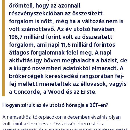
ESG Útmutató
örömteli, hogy az azonnali
részvényszekcióban az összesített
forgalom is nőtt, még ha a változás nem is
volt számottevő. Az év utolsó havában
196,7 milliárd forint volt az összesített
forgalom, ami napi 11,6 milliárd forintos
átlagos forgalomnak felel meg. A napi
aktivitás így bőven meghaladta a bázist, de
a kiugró novemberi adatoktól elmaradt. A
brókercégek kereskedési rangsorában fej-
fej mellett meneteltek az éllovasok, vagyis
a Concorde, a Wood és az Erste.
Hogyan zárult az év utolsó hónapja a BÉT-en?
A nemzetközi tőkepiacokon a decemberi évzárás olyan
volt, mint az év egésze. Összességében estek a