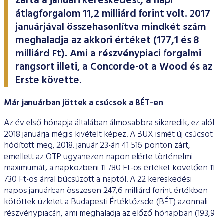
zárta a januári kereskedést, a napi
ESG Útmutató
átlagforgalom 11,2 milliárd forint volt. 2017
januárjával összehasonlítva mindkét szám
meghaladja az akkori értéket (177,1 és 8
milliárd Ft). Ami a részvénypiaci forgalmi
rangsort illeti, a Concorde-ot a Wood és az
Erste követte.
Már januárban jöttek a csúcsok a BÉT-en
Az év első hónapja általában álmosabbra sikeredik, ez alól
2018 januárja mégis kivételt képez. A BUX ismét új csúcsot
hódított meg, 2018. január 23-án 41 516 ponton zárt,
emellett az OTP ugyanezen napon elérte történelmi
maximumát, a napközbeni 11 780 Ft-os értéket követően 11
730 Ft-os árral búcsúzott a naptól. A 22 kereskedési
napos januárban összesen 247,6 milliárd forint értékben
kötöttek üzletet a Budapesti Értéktőzsde (BÉT) azonnali
részvénypiacán, ami meghaladja az előző hónapban (193,9