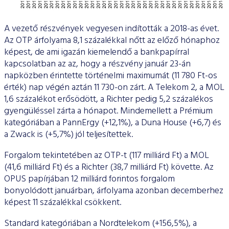
A vezető részvények vegyesen indították a 2018-as évet.
Az OTP árfolyama 8,1 százalékkal nőtt az előző hónaphoz
képest, de ami igazán kiemelendő a bankpapírral
kapcsolatban az az, hogy a részvény január 23-án
napközben érintette történelmi maximumát (11 780 Ft-os
érték) nap végén aztán 11 730-on zárt. A Telekom 2, a MOL
1,6 százalékot erősödött, a Richter pedig 5,2 százalékos
gyengüléssel zárta a hónapot. Mindemellett a Prémium
kategóriában a PannErgy (+12,1%), a Duna House (+6,7) és
a Zwack is (+5,7%) jól teljesítettek.
Forgalom tekintetében az OTP-t (117 milliárd Ft) a MOL
(41,6 milliárd Ft) és a Richter (38,7 milliárd Ft) követte. Az
OPUS papírjában 12 milliárd forintos forgalom
bonyolódott januárban, árfolyama azonban decemberhez
képest 11 százalékkal csökkent.
Standard kategóriában a Nordtelekom (+156,5%), a