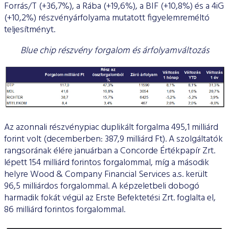
Forrás/T (+36,7%), a Rába (+19,6%), a BIF (+10,8%) és a 4iG
(+10,2%) részvényárfolyama mutatott figyelemreméltó
teljesítményt.
Blue chip részvény forgalom és árfolyamváltozás
Az azonnali részvénypiac duplikált forgalma 495,1 milliárd
forint volt (decemberben: 387,9 milliárd Ft). A szolgáltatók
rangsorának élére januárban a Concorde Értékpapír Zrt.
lépett 154 milliárd forintos forgalommal, míg a második
helyre Wood & Company Financial Services a.s. került
96,5 milliárdos forgalommal. A képzeletbeli dobogó
harmadik fokát végül az Erste Befektetési Zrt. foglalta el,
86 milliárd forintos forgalommal.