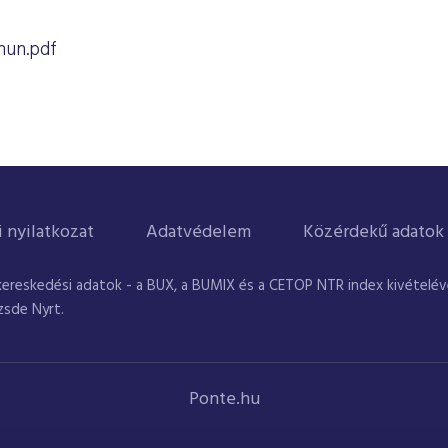
un.pdf
i nyilatkozat
Adatvédelem
Közérdekű adatok
kereskedési adatok - a BUX, a BUMIX és a CETOP NTR index kivételével
zsde Nyrt.
Ponte.hu