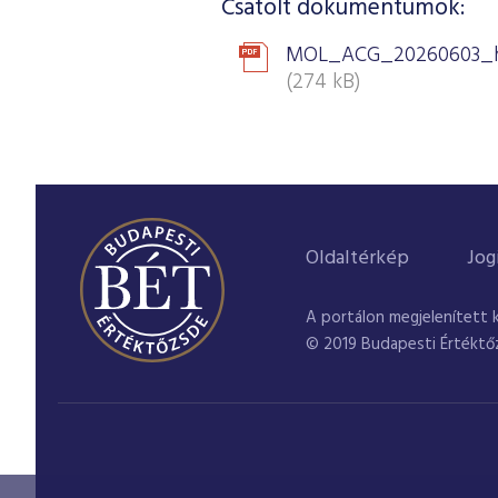
Csatolt dokumentumok:
MOL_ACG_20260603_h
(274 kB)
Oldaltérkép
Jog
A portálon megjelenített 
© 2019 Budapesti Értéktő