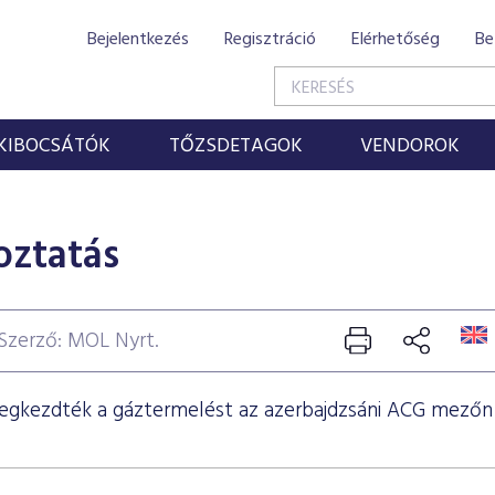
Bejelentkezés
Regisztráció
Elérhetőség
Be
KIBOCSÁTÓK
TŐZSDETAGOK
VENDOROK
oztatás
Szerző: MOL Nyrt.
egkezdték a gáztermelést az azerbajdzsáni ACG mezőn