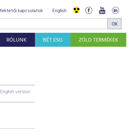
fektetői kapcsolatok
English
RÓLUNK
BÉT ESG
ZÖLD TERMÉKEK
English version