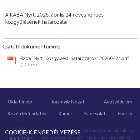
ESG Útmutató
A RÁBA Nyrt. 2026. április 24-i éves rendes
közgyűlésének határozatai
Csatolt dokumentumok:
Raba_Nyrt_Kozgyulesi_hatarozatok_20260424.pdf
(109 kB)
Oldaltérkép
Jogi nyilatkozat
Adatvédelem
Közérdekű adatok
Karrier
Kapcsolat
English
A portálon megjelenített kereskedési adatok - a
COOKIE-K ENGEDÉLYEZÉSE
BUX, a BUMIX és a CETOP NTR index kivételével -