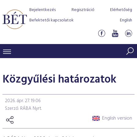
Bejelentkezés
Regisztráció
Elérhetőség
Befektetői kapcsolatok
English
KERESKEDÉSI ADATOK
Közgyűlési határozatok
INDEXEK
BEFEKTETŐK
Részvényindexek
Piaci forgalom
Termékcsoportok
KIBOCSÁTÓK
2026. ápr. 27. 19:06
Kötvényindexek
Kedvenc instrumentumok
Szabályozás
Indexek
Részvény és vállalati kötvény tőzsdei bevezetését támoga
Szerző: RÁBA Nyrt.
TŐZSDETAGOK
Jelzáloglevél indexek
program
Azonnali Piac
Alkalmazott díjstruktúra
BÉT szabályzatok
Részvény szekció
English version
Tőzsdetagok, üzletkötők
VENDOROK
Vállalati kötvény indexek
Származékos piac
BÉT Xtend - Részvénypiac egyszerűen
Részvények
Elszámolás
Befektetővédelem
Hitelpapír szekció
Útmutató a taggá váláshoz