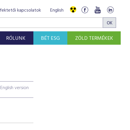
fektetői kapcsolatok
English
RÓLUNK
BÉT ESG
ZÖLD TERMÉKEK
English version