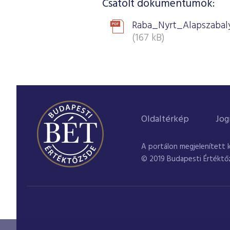
Csatolt dokumentumok:
Raba_Nyrt_Alapszabal
(167 kB)
Oldaltérkép
Jog
A portálon megjelenített 
© 2019 Budapesti Értéktő