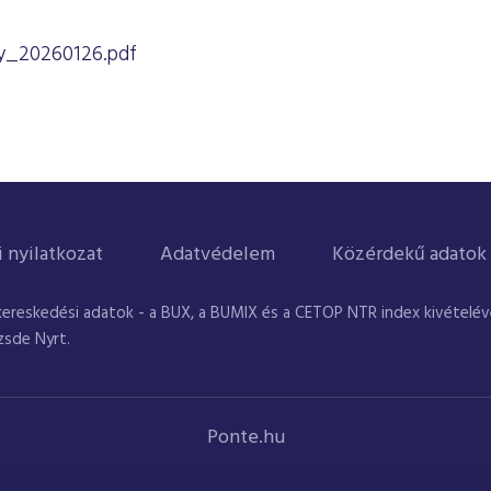
y_20260126.pdf
i nyilatkozat
Adatvédelem
Közérdekű adatok
kereskedési adatok - a BUX, a BUMIX és a CETOP NTR index kivételével
zsde Nyrt.
Ponte.hu