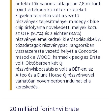
befektetők naponta átlagosan 7,8 milliárd
forint értékben kötöttek üzleteket.
Figyelemre méltó volt a vezető
részvények teljesítménye: mindegyik blue
chip árfolyama növekedett, melyek közül
az OTP (9,7%) és a Richter (8,5%)
részvényei emelkedtek ki erősödésükkel. A
tőzsdetagok részvénypiaci rangsorában
visszaszerezte vezető helyét a Concorde,
második a WOOD, harmadik pedig az Erste
volt. Októberben két új
részvénykibocsátás is volt a BÉT-en: az
Alteo és a Duna House új részvényeivel
várhatóan novemberben indulhat el a
kereskedés.
20 milliárd forintnyi Erste