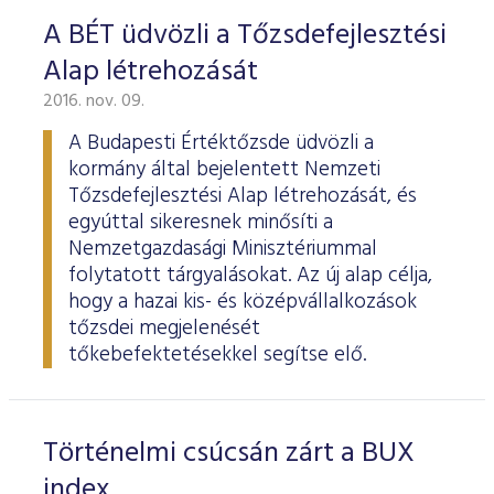
ESG Útmutató
A BÉT üdvözli a Tőzsdefejlesztési
Alap létrehozását
2016. nov. 09.
A Budapesti Értéktőzsde üdvözli a
kormány által bejelentett Nemzeti
Tőzsdefejlesztési Alap létrehozását, és
egyúttal sikeresnek minősíti a
Nemzetgazdasági Minisztériummal
folytatott tárgyalásokat. Az új alap célja,
hogy a hazai kis- és középvállalkozások
tőzsdei megjelenését
tőkebefektetésekkel segítse elő.
Történelmi csúcsán zárt a BUX
index