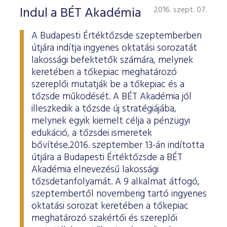
Indul a BÉT Akadémia
2016. szept. 07.
A Budapesti Értéktőzsde szeptemberben
útjára indítja ingyenes oktatási sorozatát
lakossági befektetők számára, melynek
keretében a tőkepiac meghatározó
szereplői mutatják be a tőkepiac és a
tőzsde működését. A BÉT Akadémia jól
illeszkedik a tőzsde új stratégiájába,
melynek egyik kiemelt célja a pénzügyi
edukáció, a tőzsdei ismeretek
bővítése.2016. szeptember 13-án indította
útjára a Budapesti Értéktőzsde a BÉT
Akadémia elnevezésű lakossági
tőzsdetanfolyamát. A 9 alkalmat átfogó,
szeptembertől novemberig tartó ingyenes
oktatási sorozat keretében a tőkepiac
meghatározó szakértői és szereplői