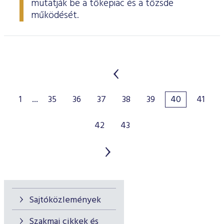
mutatják be a tőkepiac és a tőzsde
működését.
1
...
35
36
37
38
39
40
41
42
43
Sajtóközlemények
Szakmai cikkek és