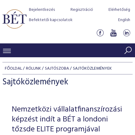
Bejelentkezés
Regisztráció
Elérhetőség
Befektetői kapcsolatok
English
KERESKEDÉSI ADATOK
FŐOLDAL
RÓLUNK
SAJTÓSZOBA
SAJTÓKÖZLEMÉNYEK
INDEXEK
BEFEKTETŐK
Sajtóközlemények
Részvényindexek
Piaci forgalom
Termékcsoportok
KIBOCSÁTÓK
Kötvényindexek
Kedvenc instrumentumok
Szabályozás
Indexek
Részvény és vállalati kötvény tőzsdei bevezetését támoga
Nemzetközi vállalatfinanszírozási
TŐZSDETAGOK
Jelzáloglevél indexek
program
Azonnali Piac
Alkalmazott díjstruktúra
BÉT szabályzatok
Részvény szekció
képzést indít a BÉT a londoni
Tőzsdetagok, üzletkötők
VENDOROK
Vállalati kötvény indexek
Származékos piac
BÉT Xtend - Részvénypiac egyszerűen
Részvények
tőzsde ELITE programjával
Elszámolás
Befektetővédelem
Hitelpapír szekció
Útmutató a taggá váláshoz