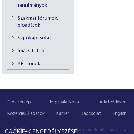
tanulmányok
Szakmai fórumok,
előadások
Sajtókapcsolat
Imázs fotók
BÉT logók
Oldaltérkép
Jogi nyilatkozat
Adatvédelem
Közérdekű adatok
Karrier
Kapcsolat
English
A portálon megjelenített kereskedési adatok - a
COOKIE-K ENGEDÉLYEZÉSE