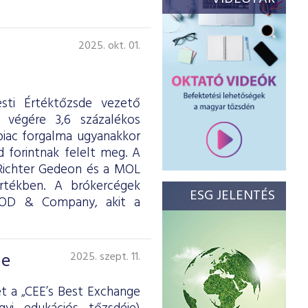
2025. okt. 01.
sti Értéktőzsde vezető
 végére 3,6 százalékos
piac forgalma ugyanakkor
d forintnak felelt meg. A
 Richter Gedeon és a MOL
 értékben. A brókercégek
ESG JELENTÉS
OOD & Company, akit a
de
2025. szept. 11.
t a „CEE’s Best Exchange