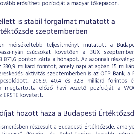
tovább erősítheti pozícióját a magyar tőkepiacon.
llett is stabil forgalmat mutatott a
rtéktőzsde szeptemberben
n mérsékeltebb teljesítményt mutatott a Budape
vaszi-nyári csúcsokat követően a BUX szeptember
98 871,6 ponton zárta a hónapot. Az azonnali részvény
330,9 milliárd forintot, amely napi átlagban 15 milliár
reskedési aktivitás szeptemberben is az OTP Bank, a
apcsolódott, 206,9, 40,4 és 32,8 milliárd forintos
n megtartotta előző havi vezető pozícióját a W
z ERSTE követett.
íjat hozott haza a Budapesti Értéktőzs
ismerésben részesült a Budapesti Értéktőzsde, amelye