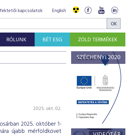
fektetői kapcsolatok
English
RÓLUNK
BÉT ESG
ZÖLD TERMÉKEK
SZÉCHENYI 2020
2025. okt. 02.
osárban 2025. október 1-
ámára újabb mérföldkövet
VIDEÓTÁR