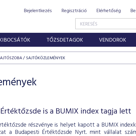
Bejelentkezés
Regisztráció
Elérhetőség
Be
KIBOCSÁTÓK
TŐZSDETAGOK
VENDOROK
SAJTÓSZOBA
SAJTÓKÖZLEMÉNYEK
lemények
Értéktőzsde is a BUMIX index tagja lett
rtéktőzsde részvénye is helyet kapott a BUMIX indexk
zat a Budapesti Értéktőzsde Nyrt. mint vállalat sz