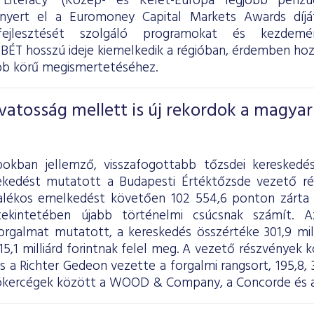
l Literacy” (Közép- és Kelet-Európa legjobb pénzü
 nyert el a Euromoney Capital Markets Awards díjá
fejlesztését szolgáló programokat és kezdemén
BÉT hosszú ideje kiemelkedik a régióban, érdemben hozz
bb körű megismertetéséhez.
vatosság mellett is új rekordok a magyar
pokban jellemző, visszafogottabb tőzsdei kereskedé
ekedést mutatott a Budapesti Értéktőzsde vezető ré
zalékos emelkedést követően 102 554,6 ponton zárta
tekintetében újabb történelmi csúcsnak számít. A
rgalmat mutatott, a kereskedés összértéke 301,9 milli
15,1 milliárd forintnak felel meg. A vezető részvények 
 a Richter Gedeon vezette a forgalmi rangsort, 195,8, 39
rókercégek között a WOOD & Company, a Concorde és az