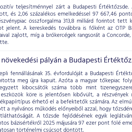
pozitív teljesítménnyel zárt a Budapesti Értéktőzsde
ott, és 2,06 százalékos emelkedéssel 97 667,46 pont
szvénypiac összforgalma 313,8 milliárd forintot tett k
ntot jelent. A kereskedés továbbra is főként az OTP 
aival zajlott, míg a brókercégek rangsorát a Conco
tte.
s növekedési pályán a Budapesti Értéktő
pli fennállásának 35. évfordulóját a Budapesti Értékt
nyitotta meg újra kapuit. Azóta a magyar tőkepiac fo
 jegyzett kibocsátók száma több mint tizenegysze
 eszközök köre is jelentősen kibővült, a részvénye
ékpapírtípus érhető el a befektetők számára. Az elmú
tt a nyilvános működés előnyeiből azzal, hogy tőzsdér
átláthatóságát. A tőzsde fejlődésének egyik leglát
ntos bázisértékről 2025 májusára 97 ezer pont fölé eme
tosan történelmi csúcsot döntött.