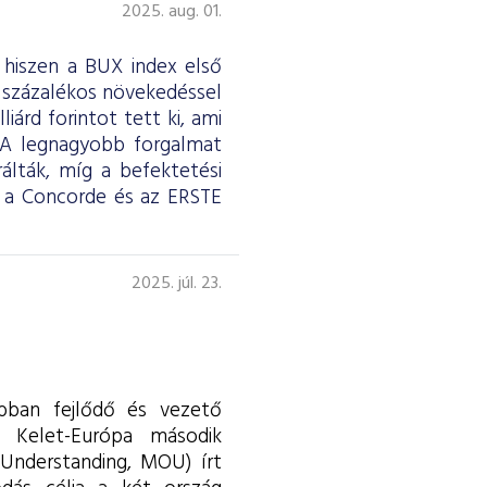
2025. aug. 01.
 hiszen a BUX index első
7 százalékos növekedéssel
iárd forintot tett ki, ami
t. A legnagyobb forgalmat
álták, míg a befektetési
 a Concorde és az ERSTE
2025. júl. 23.
abban fejlődő és vezető
s Kelet-Európa második
Understanding, MOU) írt