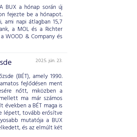
. A BUX a hónap során új
on fejezte be a hónapot.
i, ami napi átlagban 15,7
Bank, a MOL és a Richter
rde, a WOOD & Company és
zsde
2025. jún. 23.
őzsde (BÉT), amely 1990.
lyamatos fejlődésen ment
resére nőtt, miközben a
k mellett ma már számos
lt években a BÉT maga is
e lépett, tovább erősítve
ványosabb mutatója a BUX
lkedett, és az elmúlt két