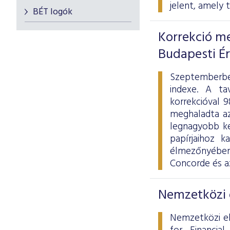
jelent, amely 
BÉT logók
Korrekció me
Budapesti É
Szeptemberbe
indexe. A ta
korrekcióval 
meghaladta az 
legnagyobb ke
papírjaihoz k
élmezőnyébe
Concorde és a
Nemzetközi d
Nemzetközi el