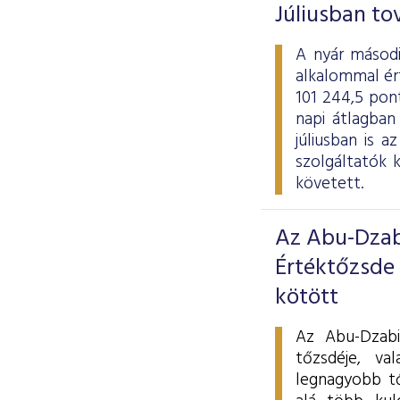
Júliusban to
A nyár másodi
alkalommal ért
101 244,5 pont
napi átlagban
júliusban is 
szolgáltatók 
követett.
Az Abu-Dzab
Értéktőzsde
kötött
Az Abu-Dzabi
tőzsdéje, va
legnagyobb t