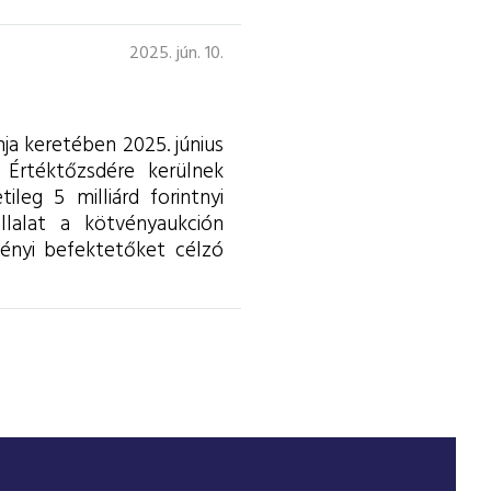
2025. jún. 10.
ja keretében 2025. június
 Értéktőzsdére kerülnek
leg 5 milliárd forintnyi
állalat a kötvényaukción
ményi befektetőket célzó