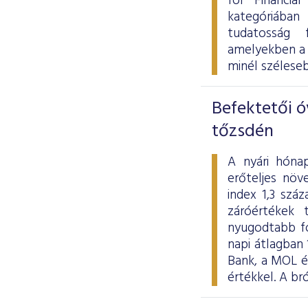
for Financia
kategóriában
tudatosság 
amelyekben a 
minél szélese
Befektetői ó
tőzsdén
A nyári hóna
erőteljes növ
index 1,3 szá
záróértékek 
nyugodtabb fo
napi átlagban 
Bank, a MOL és
értékkel. A b