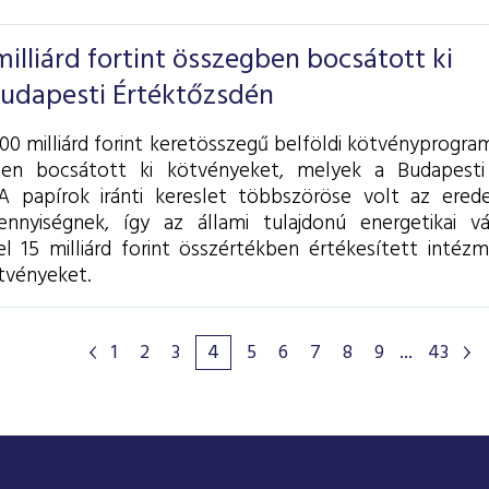
lliárd fortint összegben bocsátott ki
Budapesti Értéktőzsdén
0 milliárd forint keretösszegű belföldi kötvényprogram
ben bocsátott ki kötvényeket, melyek a Budapesti
A papírok iránti kereslet többszöröse volt az eredeti
ennyiségnek, így az állami tulajdonú energetikai v
el 15 milliárd forint összértékben értékesített intéz
tvényeket.
1
2
3
4
5
6
7
8
9
...
43