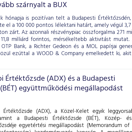
vább szárnyalt a BUX
k hónapja is pozitívan telt a Budapesti Értéktőzsdén,
e el a 100 000 pontos lélektani határt, amely végül 3,
on zárt. Az azonnali részvénypiac összforgalma 271 mill
 11,8 milliárd forintos, mérsékeltebb aktivitást muta
az OTP Bank, a Richter Gedeon és a MOL papírjai gener
közül ezúttal a WOOD & Company emelkedett ki, akit
i Értéktőzsde (ADX) és a Budapesti
 (BÉT) együttműködési megállapodást
 Értéktőzsde (ADX), a Közel-Kelet egyik leggyors
lamint a Budapesti Értéktőzsde (BÉT), Közép- é
őzsdéje egyetértési megállapodást (Memorandum of 