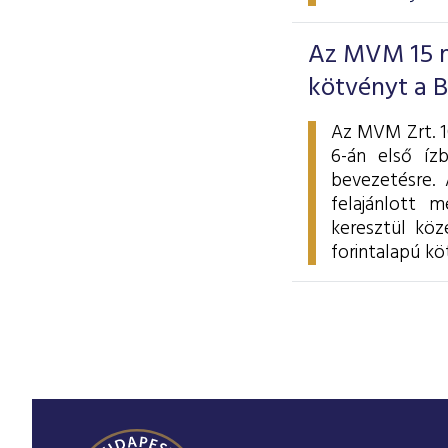
Az MVM 15 mi
kötvényt a 
Az MVM Zrt. 10
6-án első íz
bevezetésre. 
felajánlott m
keresztül köz
forintalapú kö