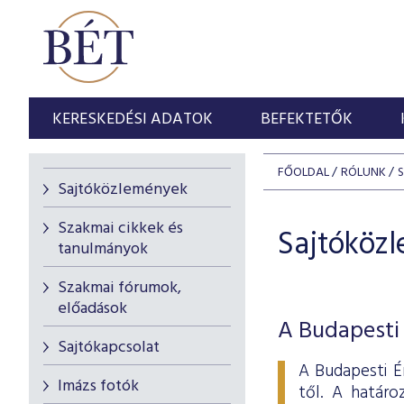
KERESKEDÉSI ADATOK
BEFEKTETŐK
FŐOLDAL
RÓLUNK
Sajtóközlemények
Szakmai cikkek és
Sajtóköz
tanulmányok
Szakmai fórumok,
előadások
A Budapesti 
Sajtókapcsolat
A Budapesti É
Imázs fotók
től. A határo