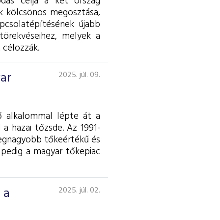
dás célja a két ország
ok kölcsönös megosztása,
apcsolatépítésének újabb
törekvéseihez, melyek a
 célozzák.
yar
2025. júl. 09.
ő alkalommal lépte át a
 a hazai tőzsde. Az 1991-
 legnagyobb tőkeértékű és
 pedig a magyar tőkepiac
 a
2025. júl. 02.