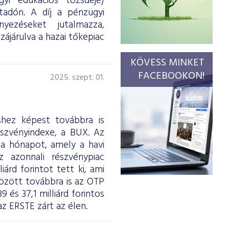
gyi edukációs tőzsdéje)
tadón. A díj a pénzügyi
yezéseket jutalmazza,
ájárulva a hazai tőkepiac
KÖVESS MINKET
FACEBOOKON!
2025. szept. 01.
shez képest továbbra is
szvényindexe, a BUX. Az
 a hónapot, amely a havi
z azonnali részvénypiac
árd forintot tett ki, ami
között továbbra is az OTP
 és 37,1 milliárd forintos
 ERSTE zárt az élen.