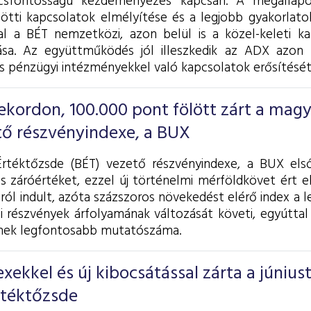
csfontosságú kezdeményezés kapcsán. A megállapo
zötti kapcsolatok elmélyítése és a legjobb gyakorlat
l a BÉT nemzetközi, azon belül is a közel-keleti k
ása. Az együttműködés jól illeszkedik az ADX azon 
is pénzügyi intézményekkel való kapcsolatok erősítését
ekordon, 100.000 pont fölött zárt a mag
tő részvényindexe, a BUX
Értéktőzsde (BÉT) vezető részvényindexe, a BUX els
s záróértéket, ezzel új történelmi mérföldkövet ért el
ról indult, azóta százszoros növekedést elérő index a
i részvények árfolyamának változását követi, egyúttal
nek legfontosabb mutatószáma.
xekkel és új kibocsátással zárta a júniust
rtéktőzsde