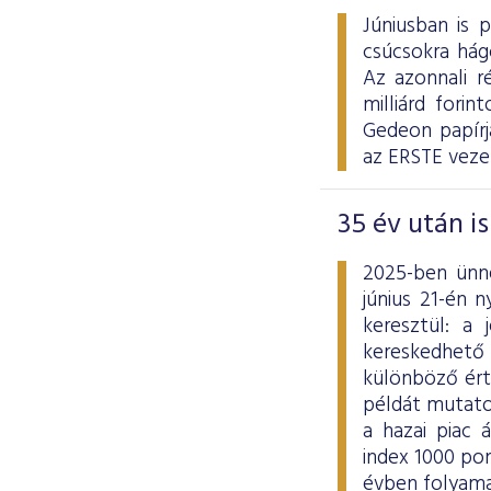
Júniusban is 
csúcsokra hág
Az azonnali ré
milliárd fori
Gedeon papírj
az ERSTE veze
35 év után i
2025-ben ünne
június 21-én 
keresztül: a
kereskedhető
különböző ért
példát mutato
a hazai piac 
index 1000 po
évben folyama