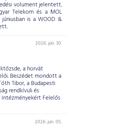
skedési volument jelentett.
Magyar Telekom és a MOL
ül júniusban is a WOOD &
tt.
2026. jún. 30.
éktőzsde, a horvát
selői. Beszédet mondott a
Tóth Tibor, a Budapesti
ág rendkívüli és
 Intézményekért Felelős
2026. jún. 05.