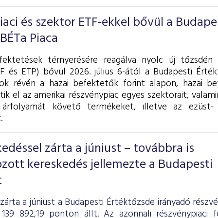
piaci és szektor ETF-ekkel bővül a Budape
 BÉTa Piaca
fektetések térnyerésére reagálva nyolc új tőzsdén 
F és ETP) bővül 2026. július 6-ától a Budapesti Érték
k révén a hazai befektetők forint alapon, hazai be
tik el az amerikai részvénypiac egyes szektorait, valam
árfolyamát követő termékeket, illetve az ezüst- 
.
déssel zárta a júniust – továbbra is
zott kereskedés jellemezte a Budapesti
t
zárta a júniust a Budapesti Értéktőzsde irányadó részv
139 892,19 ponton állt. Az azonnali részvénypiaci 