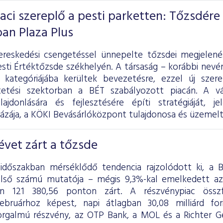
iaci szereplő a pesti parketten: Tőzsdére
ban Plaza Plus
ereskedési csengetéssel ünnepelte tőzsdei megjelen
sti Értéktőzsde székhelyén. A társaság – korábbi nevén
 kategóriájába kerültek bevezetésre, ezzel új szer
tetési szektorban a BÉT szabályozott piacán. A vál
lajdonlására és fejlesztésére építi stratégiáját, 
ázája, a KÖKI Bevásárlóközpont tulajdonosa és üzemelt
vet zárt a tőzsde
 időszakban mérséklődő tendencia rajzolódott ki, a
első számú mutatója – mégis 9,3%-kal emelkedett a
én 121 380,56 ponton zárt. A részvénypiac össz
ebruárhoz képest, napi átlagban 30,08 milliárd fo
rgalmú részvény, az OTP Bank, a MOL és a Richter G