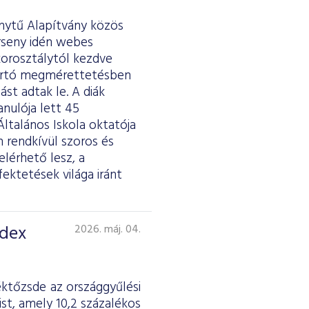
ánytű Alapítvány közös
erseny idén webes
 korosztálytól kezdve
tartó megmérettetésben
st adtak le. A diák
anulója lett 45
ltalános Iskola oktatója
 rendkívül szoros és
lérhető lesz, a
fektetések világa iránt
ndex
2026. máj. 04.
éktőzsde az országgyűlési
st, amely 10,2 százalékos