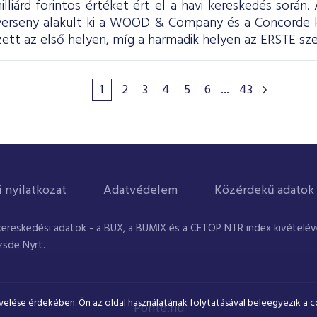
illiárd forintos értéket ért el a havi kereskedés során
 verseny alakult ki a WOOD & Company és a Concorde
tt az első helyen, míg a harmadik helyen az ERSTE sze
1
2
3
4
5
6
...
43
i nyilatkozat
Adatvédelem
Közérdekű adatok
kereskedési adatok - a BUX, a BUMIX és a CETOP NTR index kivételével
zsde Nyrt.
velése érdekében. Ön az oldal használatának folytatásával beleegyezik a c
Ponte.hu