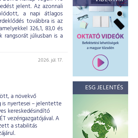
dést jelent. Az azonnali
olódott, a napi átlagos
érdeklődés továbbra is az
melyekkel 326,1, 83,0 és
 rangsorát júliusban is a
2026. júl. 17.
ESG JELENTÉS
ött, a növekvő
is nyertesei – jelentette
yes kereskedésindító
ÉT vezérigazgatójával. A
tt a stabilitás
járul.