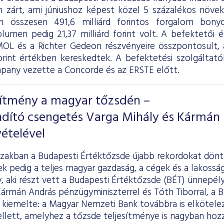
 zárt, ami júniushoz képest közel 5 százalékos növeke
on összesen 491,6 milliárd forintos forgalom bony
olumen pedig 21,37 milliárd forint volt. A befektetői 
OL és a Richter Gedeon részvényeire összpontosult, a
forint értékben kereskedtek. A befektetési szolgáltatók
ny vezette a Concorde és az ERSTE előtt.
sítmény a magyar tőzsdén –
ndító csengetés Varga Mihály és Kármán
ételével
szakban a Budapesti Értéktőzsde újabb rekordokat dönt
k pedig a teljes magyar gazdaság, a cégek és a lakosság 
y, aki részt vett a Budapesti Értéktőzsde (BÉT) ünnepél
rmán András pénzügyminiszterrel és Tóth Tiborral, a B
kiemelte: a Magyar Nemzeti Bank továbbra is elköteleze
lett, amelyhez a tőzsde teljesítménye is nagyban hozzá