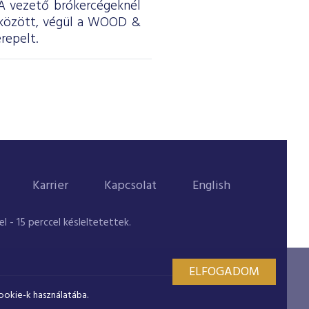
. A vezető brókercégeknél
 között, végül a WOOD &
repelt.
Karrier
Kapcsolat
English
 - 15 perccel késleltetettek.
ELFOGADOM
ookie-k használatába.