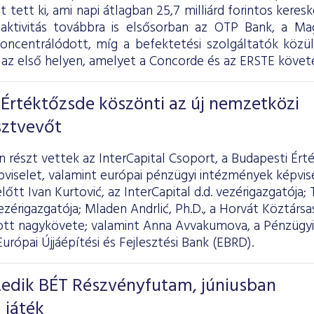
ot tett ki, ami napi átlagban 25,7 milliárd forintos kere
 aktivitás továbbra is elsősorban az OTP Bank, a 
koncentrálódott, míg a befektetési szolgáltatók köz
az első helyen, amelyet a Concorde és az ERSTE követe
Értéktőzsde köszönti az új nemzetközi
sztvevőt
részt vettek az InterCapital Csoport, a Budapesti Ért
pviselet, valamint európai pénzügyi intézmények képvi
őtt Ivan Kurtović, az InterCapital d.d. vezérigazgatója; 
zérigazgatója; Mladen Andrlić, Ph.D., a Horvát Köztársas
t nagykövete; valamint Anna Avvakumova, a Pénzügyi
Európai Újjáépítési és Fejlesztési Bank (EBRD).
izedik BÉT Részvényfutam, júniusban
 játék