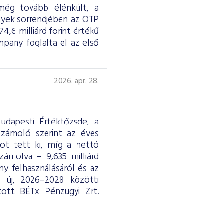
 még tovább élénkült, a
nyek sorrendjében az OTP
4,6 milliárd forint értékű
any foglalta el az első
2026. ápr. 28.
udapesti Értéktőzsde, a
eszámoló szerint az éves
ntot tett ki, míg a nettó
ámolva – 9,635 milliárd
y felhasználásáról és az
ág új, 2026–2028 közötti
tott BÉTx Pénzügyi Zrt.