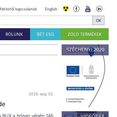
fektetői kapcsolatok
English
RÓLUNK
BÉT ESG
ZÖLD TERMÉKEK
SZÉCHENYI 2020
2026. aug. 03.
de
 a BUX a hónap végén 146
VIDEÓTÁR