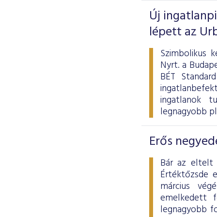
Új ingatlanp
lépett az Ur
Szimbolikus k
Nyrt. a Budape
BÉT Standard
ingatlanbefek
ingatlanok tu
legnagyobb pl
Erős negyedé
Bár az eltelt
Értéktőzsde 
március vég
emelkedett f
legnagyobb fo