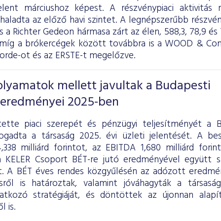
elent márciushoz képest. A részvénypiaci aktivitás
aladta az előző havi szintet. A legnépszerűbb részvé
 a Richter Gedeon hármasa zárt az élen, 588,3, 78,9 és 7
míg a brókercégek között továbbra is a WOOD & Comp
corde-ot és az ERSTE-t megelőzve.
folyamatok mellett javultak a Budapesti
 eredményei 2025-ben
ette piaci szerepét és pénzügyi teljesítményét a B
ogadta a társaság 2025. évi üzleti jelentését. A b
,338 milliárd forintot, az EBITDA 1,680 milliárd fori
 KELER Csoport BÉT-re jutó eredményével együtt sz
lt. A BÉT éves rendes közgyűlésén az adózott eredmén
ésről is határoztak, valamint jóváhagyták a társas
atkozó stratégiáját, és döntöttek az újonnan alapí
 is.