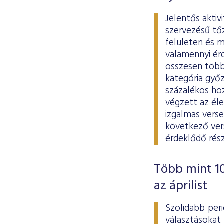
Jelentős aktiv
szervezésű tő
felületen és m
valamennyi ér
összesen több 
kategória győz
százalékos ho
végzett az él
izgalmas vers
következő vers
érdeklődő rés
Több mint 10
az áprilist
Szolidabb per
választásokat 