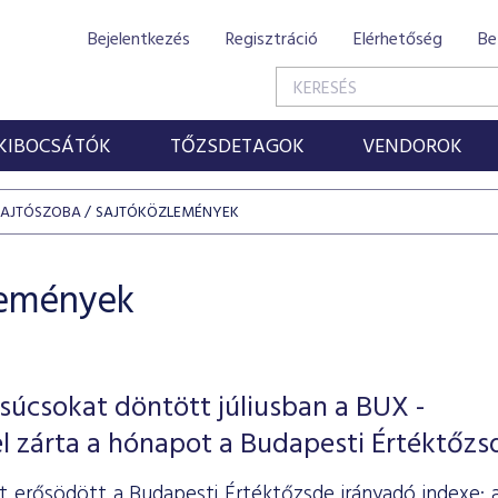
Bejelentkezés
Regisztráció
Elérhetőség
Be
KIBOCSÁTÓK
TŐZSDETAGOK
VENDOROK
SAJTÓSZOBA
SAJTÓKÖZLEMÉNYEK
lemények
súcsokat döntött júliusban a BUX -
l zárta a hónapot a Budapesti Értéktőzs
ét erősödött a Budapesti Értéktőzsde irányadó indexe: