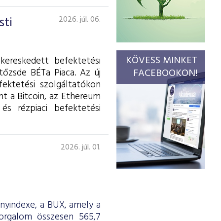
sti
2026. júl. 06.
KÖVESS MINKET
kereskedett befektetési
tőzsde BÉTa Piaca. Az új
FACEBOOKON!
fektetési szolgáltatókon
int a Bitcoin, az Ethereum
és rézpiaci befektetési
2026. júl. 01.
ényindexe, a BUX, amely a
forgalom összesen 565,7