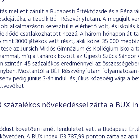
itás mellett zárult a Budapesti Értéktőzsde és a Pénzir
zsdejátéka, a tizedik BÉT Részvényfutam. A megújult v
obilalkalmazáson keresztül is elérhető volt, és iskolás
deklődő csatlakozhatott hozzá. A három hónapon át 
mint 3000 játékos vett részt, akik közel 35 000 megbízá
tese az Jurisich Miklós Gimnázium és Kollégium iskola t
zammal, míg a tanárok között az Újpesti Szűcs Sándor Á
en szintén 45 százalékos eredménnyel az összességében
enyben. Mostantól a BÉT Részvényfutam folyamatosan e
eny pedig június 3-án indul, és július közepéig várja a be
ztvevőket
 százalékos növekedéssel zárta a BUX i
iódust követően ismét lendületet vett a Budapesti Ért
követően. A BUX index 133 787,99 ponton zárta az áprili