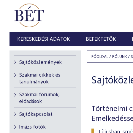
KERESKEDÉSI ADATOK
BEFEKTETŐK
FŐOLDAL
RÓLUNK
Sajtóközlemények
Szakmai cikkek és
Sajtóköz
tanulmányok
Szakmai fórumok,
előadások
Történelmi c
Sajtókapcsolat
Emelkedésse
Imázs fotók
Júliusban ism