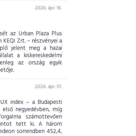
2026. ápr. 16.
ését az Urban Plaza Plus
 KEQI Zrt. – részvényei a
eplő jelent meg a hazai
lalat a kiskereskedelmi
jelenleg az ország egyik
etője.
2026. ápr. 01.
 BUX index – a Budapesti
z első negyedévben, míg
forgalma számottevően
rintot tett ki. A három
edeon sorrendben 452,4,