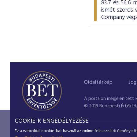
83,7 és 56,6 m
ismét szoros
Company végze
Oldaltérkép
Jog
A portálon megjelenített 
© 2019 Budapesti Értéktő
COOKIE-K ENGEDÉLYEZÉSE
Ez a weboldal cookie-kat használ az online felhasználói élmény nö