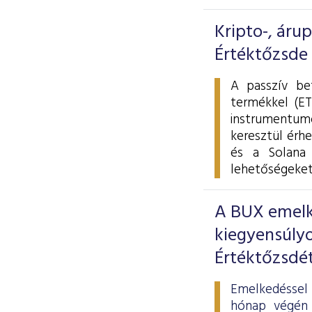
Kripto-, áru
Értéktőzsde
A passzív be
termékkel (ET
instrumentumo
keresztül érhe
és a Solana 
lehetőségeket
A BUX emelke
kiegyensúlyo
Értéktőzsdé
Emelkedéssel 
hónap végén 