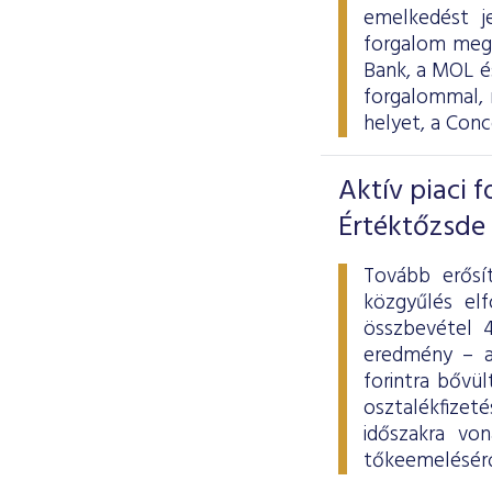
emelkedést j
forgalom megh
Bank, a MOL és
forgalommal, 
helyet, a Con
Aktív piaci 
Értéktőzsde
Tovább erősít
közgyűlés elf
összbevétel 4
eredmény – a
forintra bővü
osztalékfizet
időszakra von
tőkeemeléséről