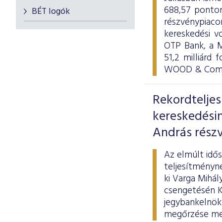
688,57 ponton
BÉT logók
részvénypiac
kereskedési v
OTP Bank, a M
51,2 milliárd 
WOOD & Compa
Rekordtelje
kereskedési
András részv
Az elmúlt idő
teljesítményne
ki Varga Mihál
csengetésén Ká
jegybankelnök 
megőrzése mel