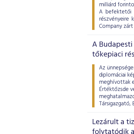
milliárd forint
A befektetői
részvényeire 
Company zárt 
A Budapesti 
tőkepiaci ré
Az ünnepségen 
diplomáciai ké
meghívottak el
Értéktőzsde ve
meghatalmazot
Társigazgató, 
Lezárult a t
folytatódik a