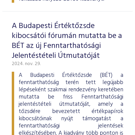
ESG Útmutató
A Budapesti Értéktőzsde
kibocsátói fórumán mutatta be a
BÉT az új Fenntarthatósági
Jelentéstételi Útmutatóját
2024. nov. 29.
A Budapesti Értéktőzsde (BÉT) a
fenntarthatóság terén tett legújabb
lépéseként szakmai rendezvény keretében
mutatta be friss Fenntarthatósági
jelentéstételi útmutatóját, amely a
tőzsdére bevezetett értékpapírok
kibocsátóinak nyújt támogatást a
fenntarthatósági jelentések
elkészítésében. A kiadvány több ponton is