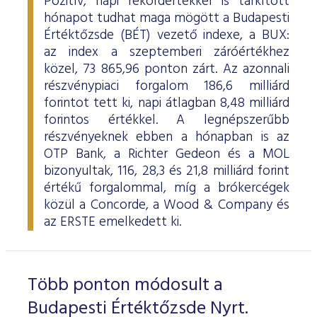
Pozitív, napi rekordértékkel is tarkított
hónapot tudhat maga mögött a Budapesti
Értéktőzsde (BÉT) vezető indexe, a BUX:
az index a szeptemberi záróértékhez
közel, 73 865,96 ponton zárt. Az azonnali
részvénypiaci forgalom 186,6 milliárd
forintot tett ki, napi átlagban 8,48 milliárd
forintos értékkel. A legnépszerűbb
részvényeknek ebben a hónapban is az
OTP Bank, a Richter Gedeon és a MOL
bizonyultak, 116, 28,3 és 21,8 milliárd forint
értékű forgalommal, míg a brókercégek
közül a Concorde, a Wood & Company és
az ERSTE emelkedett ki.
Több ponton módosult a
Budapesti Értéktőzsde Nyrt.