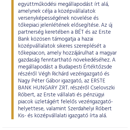
együttműködési megállapodást írt alá,
amelynek célja a középvállalatok
versenyképességének növelése és
tőkepiaci jelenlétének elősegítése. Az új
partnerség keretében a BÉT és az Erste
Bank közösen támogatja a hazai
középvállalatok sikeres szereplését a
tőkepiacon, amely hozzájárulhat a magyar
gazdaság fenntartható növekedéséhez. A
megállapodást a Budapesti Értéktőzsde
részéről Végh Richárd vezérigazgató és
Nagy Péter Gábor igazgató, az ERSTE
BANK HUNGARY ZRT. részéről Cselovszki
Róbert, az Erste vállalati és pénzügyi
piacok üzletágért felelős vezérigazgató-
helyettese, valamint Szerdahelyi Róbert
Kis- és középvállalati igazgató írta alá.