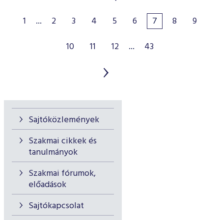
1
...
2
3
4
5
6
7
8
9
10
11
12
...
43
Sajtóközlemények
Szakmai cikkek és
tanulmányok
Szakmai fórumok,
előadások
Sajtókapcsolat