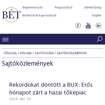
Bejelentkezés
Regisztráció
Elérhetőség
Befektetői kapcsolatok
English
KERESKEDÉSI ADATOK
FŐOLDAL
RÓLUNK
SAJTÓSZOBA
SAJTÓKÖZLEMÉNYEK
INDEXEK
BEFEKTETŐK
Sajtóközlemények
Részvényindexek
Piaci forgalom
Termékcsoportok
KIBOCSÁTÓK
Kötvényindexek
Kedvenc instrumentumok
Szabályozás
Indexek
Részvény és vállalati kötvény tőzsdei bevezetését támoga
Rekordokat döntött a BUX: Erős
TŐZSDETAGOK
Jelzáloglevél indexek
program
Azonnali Piac
Alkalmazott díjstruktúra
BÉT szabályzatok
Részvény szekció
hónapot zárt a hazai tőkepiac
Tőzsdetagok, üzletkötők
VENDOROK
Vállalati kötvény indexek
Származékos piac
BÉT Xtend - Részvénypiac egyszerűen
Részvények
Elszámolás
Befektetővédelem
2024. dec. 02.
Hitelpapír szekció
Útmutató a taggá váláshoz