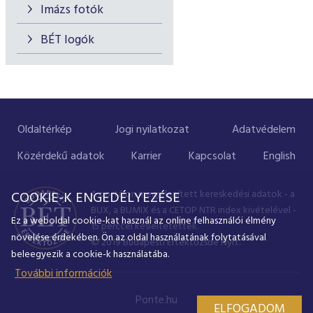
Imázs fotók
BÉT logók
Oldaltérkép
Jogi nyilatkozat
Adatvédelem
Közérdekű adatok
Karrier
Kapcsolat
English
A portálon megjelenített kereskedési adatok - a
COOKIE-K ENGEDÉLYEZÉSE
BUX, a BUMIX és a CETOP NTR index kivételével -
Ez a weboldal cookie-kat használ az online felhasználói élmény
15 perccel késleltetettek.
növelése érdekében. Ön az oldal használatának folytatásával
© 2019 Budapesti Értéktőzsde Nyrt.
beleegyezik a cookie-k használatába.
További információk
Ponte.hu
ELFOGADOM