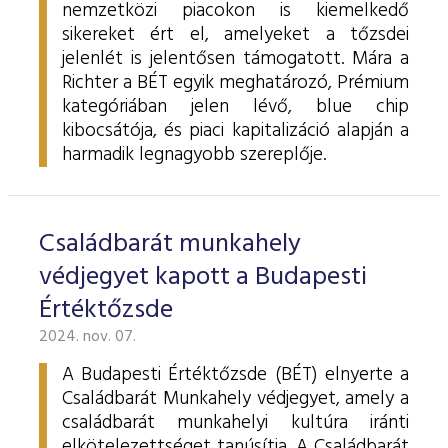
nemzetközi piacokon is kiemelkedő
sikereket ért el, amelyeket a tőzsdei
jelenlét is jelentősen támogatott. Mára a
Richter a BÉT egyik meghatározó, Prémium
kategóriában jelen lévő, blue chip
kibocsátója, és piaci kapitalizáció alapján a
harmadik legnagyobb szereplője.
Családbarát munkahely
védjegyet kapott a Budapesti
Értéktőzsde
2024. nov. 07.
A Budapesti Értéktőzsde (BÉT) elnyerte a
Családbarát Munkahely védjegyet, amely a
családbarát munkahelyi kultúra iránti
elkötelezettséget tanúsítja. A Családbarát