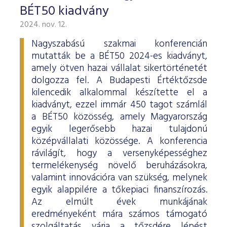
BÉT50 kiadvány
2024. nov. 12.
Nagyszabású szakmai konferencián
mutatták be a BÉT50 2024-es kiadványt,
amely ötven hazai vállalat sikertörténetét
dolgozza fel. A Budapesti Értéktőzsde
kilencedik alkalommal készítette el a
kiadványt, ezzel immár 450 tagot számlál
a BÉT50 közösség, amely Magyarország
egyik legerősebb hazai tulajdonú
középvállalati közössége. A konferencia
rávilágít, hogy a versenyképességhez
termelékenység növelő beruházásokra,
valamint innovációra van szükség, melynek
egyik alappilére a tőkepiaci finanszírozás.
Az elmúlt évek munkájának
eredményeként mára számos támogató
szolgáltatás várja a tőzsdére lépést