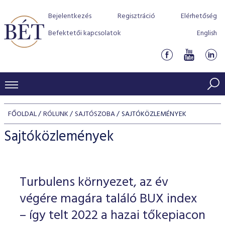
Bejelentkezés
Regisztráció
Elérhetőség
Befektetői kapcsolatok
English
KERESKEDÉSI ADATOK
FŐOLDAL
RÓLUNK
SAJTÓSZOBA
SAJTÓKÖZLEMÉNYEK
INDEXEK
BEFEKTETŐK
Sajtóközlemények
Részvényindexek
Piaci forgalom
Termékcsoportok
KIBOCSÁTÓK
Kötvényindexek
Kedvenc instrumentumok
Szabályozás
Indexek
Részvény és vállalati kötvény tőzsdei bevezetését támoga
Turbulens környezet, az év
TŐZSDETAGOK
Jelzáloglevél indexek
program
Azonnali Piac
Alkalmazott díjstruktúra
BÉT szabályzatok
Részvény szekció
végére magára találó BUX index
Tőzsdetagok, üzletkötők
VENDOROK
Vállalati kötvény indexek
Származékos piac
BÉT Xtend - Részvénypiac egyszerűen
Részvények
– így telt 2022 a hazai tőkepiacon
Elszámolás
Befektetővédelem
Hitelpapír szekció
Útmutató a taggá váláshoz