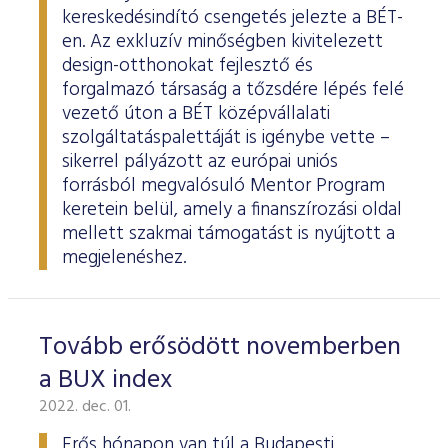
kereskedésindító csengetés jelezte a BÉT-
en. Az exkluzív minőségben kivitelezett
design-otthonokat fejlesztő és
forgalmazó társaság a tőzsdére lépés felé
vezető úton a BÉT középvállalati
szolgáltatáspalettáját is igénybe vette –
sikerrel pályázott az európai uniós
forrásból megvalósuló Mentor Program
keretein belül, amely a finanszírozási oldal
mellett szakmai támogatást is nyújtott a
megjelenéshez.
Tovább erősödött novemberben
a BUX index
2022. dec. 01.
Erős hónapon van túl a Budapesti