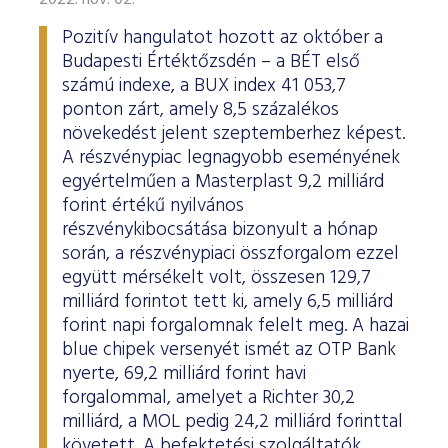
2022. nov. 02.
Pozitív hangulatot hozott az október a
Budapesti Értéktőzsdén – a BÉT első
számú indexe, a BUX index 41 053,7
ponton zárt, amely 8,5 százalékos
növekedést jelent szeptemberhez képest.
A részvénypiac legnagyobb eseményének
egyértelműen a Masterplast 9,2 milliárd
forint értékű nyilvános
részvénykibocsátása bizonyult a hónap
során, a részvénypiaci összforgalom ezzel
együtt mérsékelt volt, összesen 129,7
milliárd forintot tett ki, amely 6,5 milliárd
forint napi forgalomnak felelt meg. A hazai
blue chipek versenyét ismét az OTP Bank
nyerte, 69,2 milliárd forint havi
forgalommal, amelyet a Richter 30,2
milliárd, a MOL pedig 24,2 milliárd forinttal
követett. A befektetési szolgáltatók