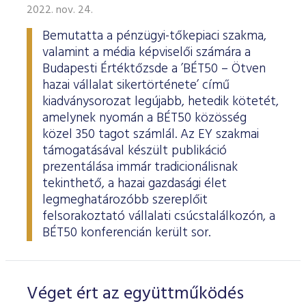
2022. nov. 24.
Bemutatta a pénzügyi-tőkepiaci szakma,
valamint a média képviselői számára a
Budapesti Értéktőzsde a ’BÉT50 – Ötven
hazai vállalat sikertörténete’ című
kiadványsorozat legújabb, hetedik kötetét,
amelynek nyomán a BÉT50 közösség
közel 350 tagot számlál. Az EY szakmai
támogatásával készült publikáció
prezentálása immár tradicionálisnak
tekinthető, a hazai gazdasági élet
legmeghatározóbb szereplőit
felsorakoztató vállalati csúcstalálkozón, a
BÉT50 konferencián került sor.
Véget ért az együttműködés