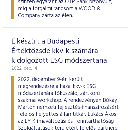
szinten egyaránt az OTP Bank bizonyult,
ESG Útmutató
míg a forgalmi rangsort a WOOD &
Company zárta az élen.
Elkészült a Budapesti
Értéktőzsde kkv-k számára
kidolgozott ESG módszertana
2022. dec. 14.
2022. december 9-én került
megrendezésre a hazai kkv-k ESG
módszertanára fókuszáló, zártkörű
szakmai workshop. A rendezvényen Bókay
Márton nemzeti fejlesztés-finanszírozásért
felelős helyettes államtitkár, Lukács Ákos,
az EY Klímaváltozási és Fenntarthatósági
Szolgáltatások területért felelős partnere,