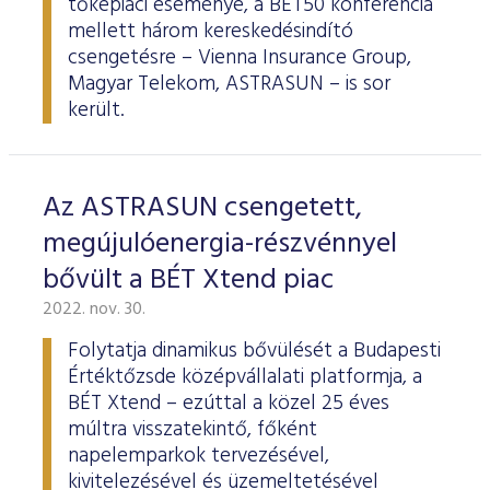
tőkepiaci eseménye, a BÉT50 konferencia
mellett három kereskedésindító
csengetésre – Vienna Insurance Group,
Magyar Telekom, ASTRASUN – is sor
került.
Az ASTRASUN csengetett,
megújulóenergia-részvénnyel
bővült a BÉT Xtend piac
2022. nov. 30.
Folytatja dinamikus bővülését a Budapesti
Értéktőzsde középvállalati platformja, a
BÉT Xtend – ezúttal a közel 25 éves
múltra visszatekintő, főként
napelemparkok tervezésével,
kivitelezésével és üzemeltetésével