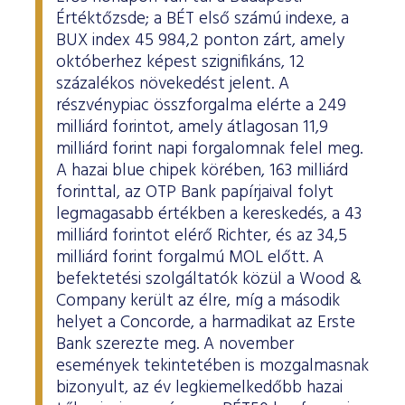
Értéktőzsde; a BÉT első számú indexe, a
BUX index 45 984,2 ponton zárt, amely
októberhez képest szignifikáns, 12
százalékos növekedést jelent. A
részvénypiac összforgalma elérte a 249
milliárd forintot, amely átlagosan 11,9
milliárd forint napi forgalomnak felel meg.
A hazai blue chipek körében, 163 milliárd
forinttal, az OTP Bank papírjaival folyt
legmagasabb értékben a kereskedés, a 43
milliárd forintot elérő Richter, és az 34,5
milliárd forint forgalmú MOL előtt. A
befektetési szolgáltatók közül a Wood &
Company került az élre, míg a második
helyet a Concorde, a harmadikat az Erste
Bank szerezte meg. A november
események tekintetében is mozgalmasnak
bizonyult, az év legkiemelkedőbb hazai