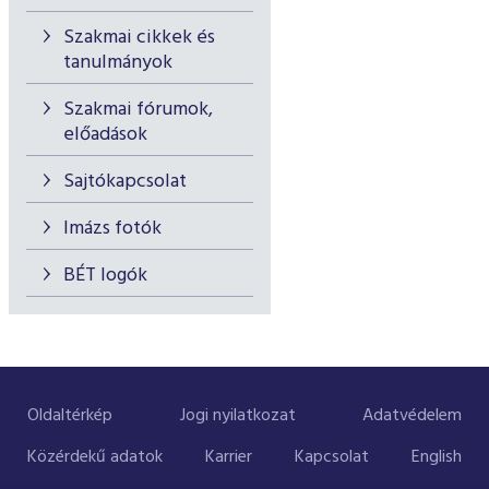
Szakmai cikkek és
tanulmányok
Szakmai fórumok,
előadások
Sajtókapcsolat
Imázs fotók
BÉT logók
Oldaltérkép
Jogi nyilatkozat
Adatvédelem
Közérdekű adatok
Karrier
Kapcsolat
English