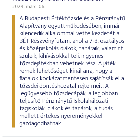
2024. márc. 06.
A Budapesti Értéktőzsde és a Pénziránytű
Alapítvány együttműködésében, immár
kilencedik alkalommal vette kezdetét a
BÉT Részvényfutam, ahol a 7-8. osztályos
és középiskolás diákok, tanáraik, valamint
szüleik, kihívásokkal teli, ingyenes
tőzsdejátékban vehetnek rész. A játék
remek lehetőséget kínál arra, hogy a
fiatalok kockázatmentesen sajátítsák el a
tőzsdei döntéshozatal rejtelmeit. A
legügyesebb tőzsdecápák, a legjobban
teljesítő Pénziránytű Iskolahálózati
tagiskolák, diákok és tanárok, a tudás
mellett értékes nyereményekkel
gazdagodhatnak.