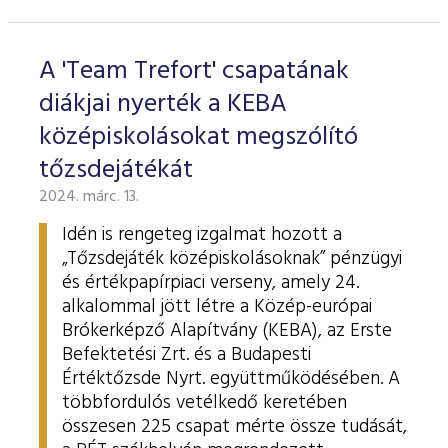
ESG Útmutató
A 'Team Trefort' csapatának
diákjai nyerték a KEBA
középiskolásokat megszólító
tőzsdejátékát
2024. márc. 13.
Idén is rengeteg izgalmat hozott a
„Tőzsdejáték középiskolásoknak” pénzügyi
és értékpapírpiaci verseny, amely 24.
alkalommal jött létre a Közép-európai
Brókerképző Alapítvány (KEBA), az Erste
Befektetési Zrt. és a Budapesti
Értéktőzsde Nyrt. együttműködésében. A
többfordulós vetélkedő keretében
összesen 225 csapat mérte össze tudását,