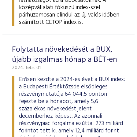
láthatóságot ad a kibocsátóknak. A
középvállalati fókuszú index-szel
párhuzamosan elindul az új, valós időben
számított CETOP index is.
Folytatta növekedését a BUX,
újabb izgalmas hónap a BÉT-en
2024. febr. 01.
Erősen kezdte a 2024-es évet a BUX index:
a Budapesti Értéktőzsde elsődleges
részvénymutatója 64 044,5 ponton
fejezte be a hónapot, amely 5,6
százalékos növekedést jelent
decemberhez képest. Az azonnali
részvénypiac forgalma ezúttal 273 milliárd
forintot tett ki, amely 12,4 milliárd forint