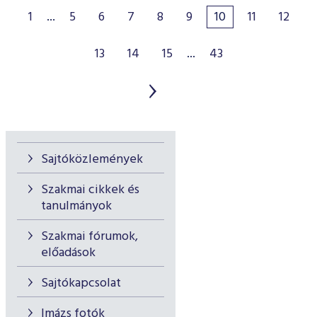
1
...
5
6
7
8
9
10
11
12
13
14
15
...
43
Sajtóközlemények
Szakmai cikkek és
tanulmányok
Szakmai fórumok,
előadások
Sajtókapcsolat
Imázs fotók