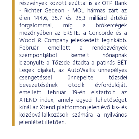
részvények között ezúttal is az OTP Bank
- Richter Gedeon - MOL hármas zárt az
élen 144,6, 35,7 és 25,3 milliárd értékű
forgalommal, míg a brókercégek
mezőnyében az ERSTE, a Concorde és a
Wood & Company jeleskedett leginkább.
Február emellett a rendezvények
szempontjából kiemelt hónapnak
bizonyult: a Tőzsde átadta a patinás BÉT
Legek díjakat, az AutoWallis ünnepélyes
csengetéssel ünnepelte tőzsdei
bevezetésének ötödik évfordulóját,
emellett február 19-én elstartolt az
XTEND index, amely egyedi lehetőséget
kínál az Xtend platformon jelenlévő kis- és
középvállalkozások számára a nyilvános
jelenlétet illetően.