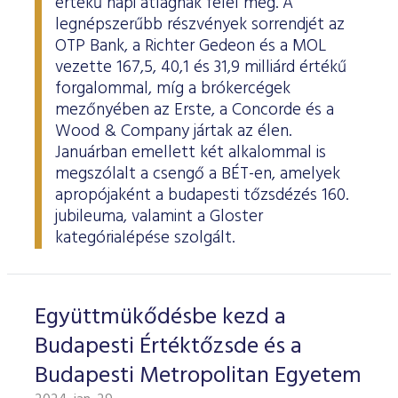
értékű napi átlagnak felel meg. A
legnépszerűbb részvények sorrendjét az
OTP Bank, a Richter Gedeon és a MOL
vezette 167,5, 40,1 és 31,9 milliárd értékű
forgalommal, míg a brókercégek
mezőnyében az Erste, a Concorde és a
Wood & Company jártak az élen.
Januárban emellett két alkalommal is
megszólalt a csengő a BÉT-en, amelyek
apropójaként a budapesti tőzsdézés 160.
jubileuma, valamint a Gloster
kategórialépése szolgált.
Együttmükődésbe kezd a
Budapesti Értéktőzsde és a
Budapesti Metropolitan Egyetem