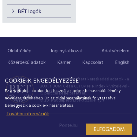
BÉT logók
Oldaltérkép
Jogi nyilatkozat
Adatvédelem
Közérdekű adatok
Karrier
Kapcsolat
English
A portálon megjelenített kereskedési adatok - a
COOKIE-K ENGEDÉLYEZÉSE
BUX, a BUMIX és a CETOP NTR index kivételével -
Ez a weboldal cookie-kat használ az online felhasználói élmény
15 perccel késleltetettek.
növelése érdekében. Ön az oldal használatának folytatásával
© 2019 Budapesti Értéktőzsde Nyrt.
beleegyezik a cookie-k használatába.
További információk
Ponte.hu
ELFOGADOM