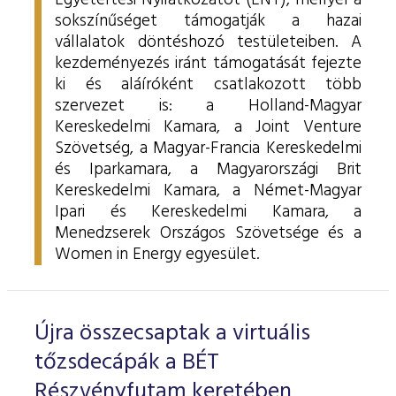
Egyetértési Nyilatkozatot (ENY), mellyel a
sokszínűséget támogatják a hazai
vállalatok döntéshozó testületeiben.
A
kezdeményezés iránt támogatását fejezte
ki és aláíróként csatlakozott több
szervezet is: a Holland-Magyar
Kereskedelmi Kamara, a Joint Venture
Szövetség, a Magyar-Francia Kereskedelmi
és Iparkamara, a
Magyarországi Brit
Kereskedelmi Kamara, a
Német-Magyar
Ipari és Kereskedelmi Kamara, a
Menedzserek Országos Szövetsége és a
Women in Energy egyesület.
Újra összecsaptak a virtuális
tőzsdecápák a BÉT
Részvényfutam keretében