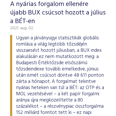
A nyárias forgalom ellenére
újabb BUX csúcsot hozott a július
a BÉT-en
2021. aug. 02.
Ugyan a járványügyi statisztikák globális
romlása a világ legtöbb tőzsdéjén
visszaesést hozott júliusban, a BUX index
alakulásán ez nem mutatkozott meg: a
Budapesti Értéktőzsde elsőszámú
tőzsdeindexe tovább emelkedve, június
után ismét csúcsot döntve 48 611 ponton
zárta a hónapot. A forgalmat tekintve
nyárias heteken van túl a BÉT: az OTP és a
MOL vezetésével – a két papír forgalmi
aránya újra megközelítette a 80
százalékot – a részvénypiac összforgalma
152 milliárd forintot tett ki – ez napi