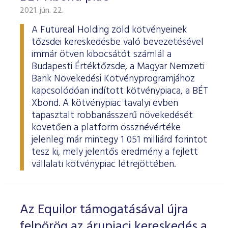
2021. jún. 22.
A Futureal Holding zöld kötvényeinek
tőzsdei kereskedésbe való bevezetésével
immár ötven kibocsátót számlál a
Budapesti Értéktőzsde, a Magyar Nemzeti
Bank Növekedési Kötvényprogramjához
kapcsolódóan indított kötvénypiaca, a BÉT
Xbond. A kötvénypiac tavalyi évben
tapasztalt robbanásszerű növekedését
követően a platform össznévértéke
jelenleg már mintegy 1 051 milliárd forintot
tesz ki, mely jelentős eredmény a fejlett
vállalati kötvénypiac létrejöttében.
Az Equilor támogatásával újra
felpörög az árupiaci kereskedés a