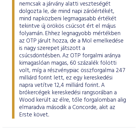
nemcsak a járvány alatti veszteségét
dolgozta le, de mind napi záróértékét,
mind napközbeni legmagasabb értékét
tekintve új örökös csúcsot ért el május
folyamán. Ehhez legnagyobb mértékben
az OTP járult hozza, de a Mol emelkedése
is nagy szerepet játszott a
csúcsdöntésben. Az OTP forgalmi aránya
kimagaslóan magas, 60 százalék fölötti
volt, míg a részvénypiac összforgalma 247
milliárd forint lett, ez egy kereskedési
napra vetítve 12,4 milliárd forint. A
brókercégek kereskedési rangsorában a
Wood került az élre, tőle forgalomban alig
elmaradva második a Concorde, akit az
Erste követ.