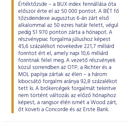
Értéktőzsde – a BUX index fennállása óta
először érte el az 50 000 pontot. A BÉT fő
tőzsdeindexe augusztus 6-án zárt első
alkalommal az 50 ezres határ felett, végül
pedig 51 970 ponton zárta a hónapot. A
részvénypiac forgalma júliushoz képest
45,6 százalékot növekedve 221,7 milliárd
forintot ért el, amely napi 10,6 milliárd
forintnak felel meg. A vezető részvények
közül sorrendben az OTP, a Richter és a
MOL papírjai zártak az élen – a három
kibocsátó forgalmi aránya 92,8 százalékot
tett ki. A brókercégek forgalmát tekintve
nem történt változás az előző hónaphoz
képest, a rangsor élén ismét a Wood zárt,
őt követi a Concorde és az Erste Bank.