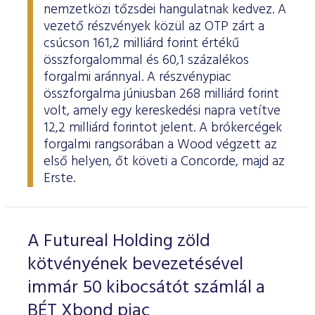
nemzetközi tőzsdei hangulatnak kedvez. A
vezető részvények közül az OTP zárt a
csúcson 161,2 milliárd forint értékű
összforgalommal és 60,1 százalékos
forgalmi aránnyal. A részvénypiac
összforgalma júniusban 268 milliárd forint
volt, amely egy kereskedési napra vetítve
12,2 milliárd forintot jelent. A brókercégek
forgalmi rangsorában a Wood végzett az
első helyen, őt követi a Concorde, majd az
Erste.
A Futureal Holding zöld
kötvényének bevezetésével
immár 50 kibocsátót számlál a
BÉT Xbond piac