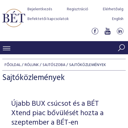
Bejelentkezés
Regisztráció
Elérhetőség
Befektetői kapcsolatok
English
KERESKEDÉSI ADATOK
FŐOLDAL
RÓLUNK
SAJTÓSZOBA
SAJTÓKÖZLEMÉNYEK
INDEXEK
BEFEKTETŐK
Sajtóközlemények
Részvényindexek
Piaci forgalom
Termékcsoportok
KIBOCSÁTÓK
Kötvényindexek
Kedvenc instrumentumok
Szabályozás
Indexek
Részvény és vállalati kötvény tőzsdei bevezetését támoga
Újabb BUX csúcsot és a BÉT
TŐZSDETAGOK
Jelzáloglevél indexek
program
Azonnali Piac
Alkalmazott díjstruktúra
BÉT szabályzatok
Részvény szekció
Xtend piac bővülését hozta a
Tőzsdetagok, üzletkötők
VENDOROK
Vállalati kötvény indexek
Származékos piac
BÉT Xtend - Részvénypiac egyszerűen
Részvények
szeptember a BÉT-en
Elszámolás
Befektetővédelem
Hitelpapír szekció
Útmutató a taggá váláshoz