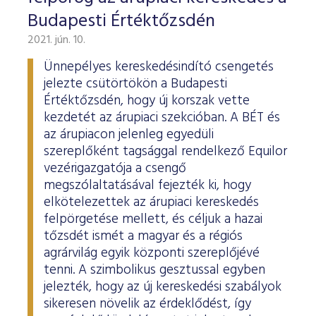
Budapesti Értéktőzsdén
2021. jún. 10.
Ünnepélyes kereskedésindító csengetés
jelezte csütörtökön a Budapesti
Értéktőzsdén, hogy új korszak vette
kezdetét az árupiaci szekcióban. A BÉT és
az árupiacon jelenleg egyedüli
szereplőként tagsággal rendelkező Equilor
vezérigazgatója a csengő
megszólaltatásával fejezték ki, hogy
elkötelezettek az árupiaci kereskedés
felpörgetése mellett, és céljuk a hazai
tőzsdét ismét a magyar és a régiós
agrárvilág egyik központi szereplőjévé
tenni. A szimbolikus gesztussal egyben
jelezték, hogy az új kereskedési szabályok
sikeresen növelik az érdeklődést, így