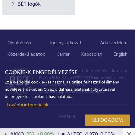
BÉT logók
Oldaltérkép
Jogi nyilatkozat
Adatvédelem
Közérdekű adatok
Karrier
Kapcsolat
English
A portálon megjelenített kereskedési adatok - a
COOKIE-K ENGEDÉLYEZÉSE
BUX, a BUMIX és a CETOP NTR index kivételével -
Ez a weboldal cookie-kat használ az online felhasználói élmény
15 perccel késleltetettek.
növelése érdekében. Ön az oldal használatának folytatásával
© 2019 Budapesti Értéktőzsde Nyrt.
beleegyezik a cookie-k használatába.
További információk
Ponte.hu
ELFOGADOM
AKKO
252
+0,80%
ALTEO
4 370
0,00%
ANY
▲
■
▲