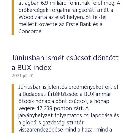
átlagban 6,9 milliárd forintnak felel meg. A
brókercégek forgalmi rangsorát ismét a
Wood zárta az első helyen, őt fej-fej
mellett követte az Erste Bank és a
Concorde.
Júniusban ismét csúcsot döntött
a BUX index
2021. júl. 01.
Júniusban is jelentős eredményeket ért el
a Budapesti Értéktőzsde: a BUX immár
ötödik hónapja dönt csúcsot, a hónap
végére 47 238 ponton zárt. A
járványhelyzet folyamatos csillapodása és
a globális gazdasági színtér
visszarendeződése mind a hazai, mind a