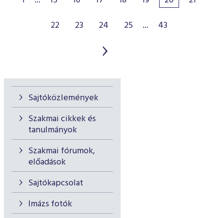
1
...
15
16
17
18
19
20
21
22
23
24
25
...
43
Sajtóközlemények
Szakmai cikkek és
tanulmányok
Szakmai fórumok,
előadások
Sajtókapcsolat
Imázs fotók