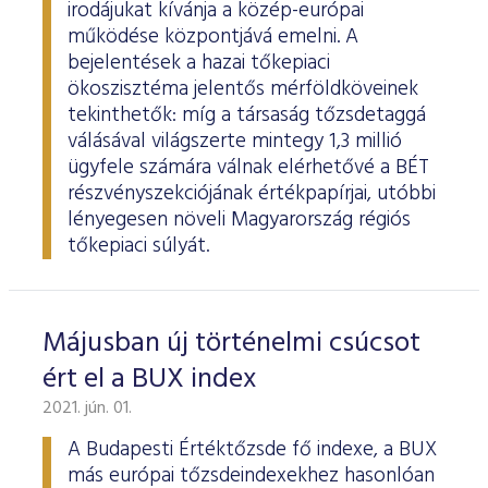
irodájukat kívánja a közép-európai
működése központjává emelni. A
bejelentések a hazai tőkepiaci
ökoszisztéma jelentős mérföldköveinek
tekinthetők: míg a társaság tőzsdetaggá
válásával világszerte mintegy 1,3 millió
ügyfele számára válnak elérhetővé a BÉT
részvényszekciójának értékpapírjai, utóbbi
lényegesen növeli Magyarország régiós
tőkepiaci súlyát.
Májusban új történelmi csúcsot
ért el a BUX index
2021. jún. 01.
A Budapesti Értéktőzsde fő indexe, a BUX
más európai tőzsdeindexekhez hasonlóan