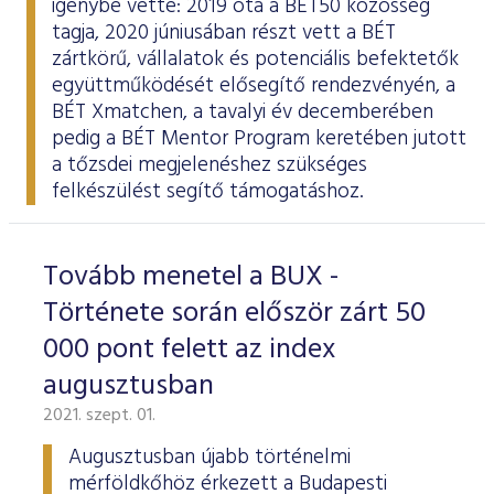
igénybe vette: 2019 óta a BÉT50 közösség
tagja
, 2020 júniusában
részt vett
a BÉT
zártkörű, vállalatok és potenciális befektetők
együttműködését elősegítő rendezvényén, a
BÉT Xmatchen, a tavalyi év decemberében
pedig a BÉT Mentor Program keretében
jutott
a tőzsdei megjelenéshez szükséges
felkészülést segítő támogatáshoz.
Tovább menetel a BUX -
Története során először zárt 50
000 pont felett az index
augusztusban
2021. szept. 01.
Augusztusban újabb történelmi
mérföldkőhöz érkezett a Budapesti